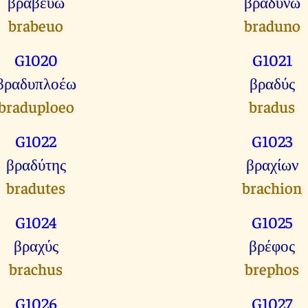
βραβεύω
βραδύνω
brabeuo
braduno
G1020
G1021
βραδυπλοέω
βραδύς
braduploeo
bradus
G1022
G1023
βραδύτης
βραχίων
bradutes
brachion
G1024
G1025
βραχύς
βρέφος
brachus
brephos
G1026
G1027