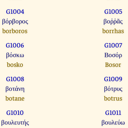
G1004
G1005
βόρβορος
βοῤῥᾶς
borboros
borrhas
G1006
G1007
βόσκω
Βοσόρ
bosko
Bosor
G1008
G1009
βοτάνη
βότρυς
botane
botrus
G1010
G1011
βουλευτής
βουλεύω