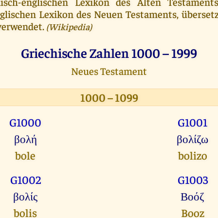
isch-englischen Lexikon des Alten Testamen
nglischen Lexikon des Neuen Testaments, übersetz
 verwendet.
(Wikipedia)
Griechische Zahlen
1000 – 1999
Neues Testament
1000 – 1099
G1000
G1001
βολή
βολίζω
bole
bolizo
G1002
G1003
βολίς
Βοόζ
bolis
Booz