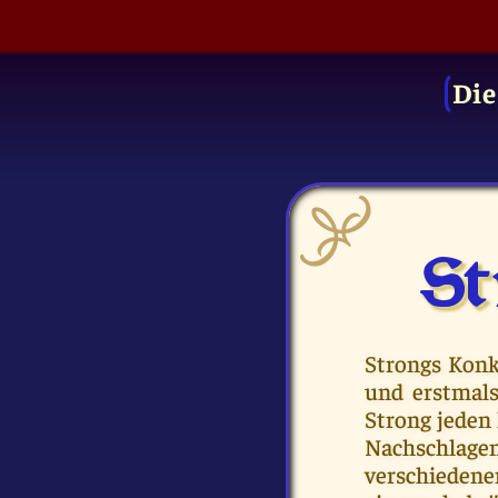
Die
St
Strongs Konk
und erstmals
Strong jeden
Nachschlage
verschiedene