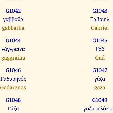
G1042
G1043
γαββαθά
Γαβριήλ
gabbatha
Gabriel
G1044
G1045
γάγγραινα
Γάδ
gaggraina
Gad
G1046
G1047
Γαδαρηνός
γάζα
Gadarenos
gaza
G1048
G1049
Γάζα
γαζοφυλάκι