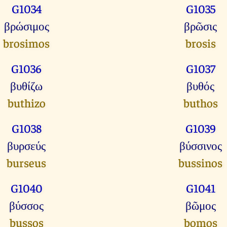
G1034
G1035
βρώσιμος
βρῶσις
brosimos
brosis
G1036
G1037
βυθίζω
βυθός
buthizo
buthos
G1038
G1039
βυρσεύς
βύσσινος
burseus
bussinos
G1040
G1041
βύσσος
βῶμος
bussos
bomos