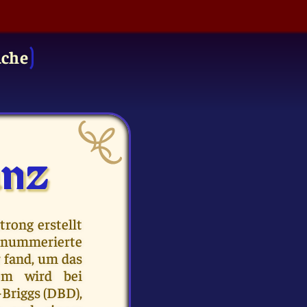
uche
anz
rong erstellt
z nummerierte
 fand, um das
tem wird bei
Briggs (DBD),