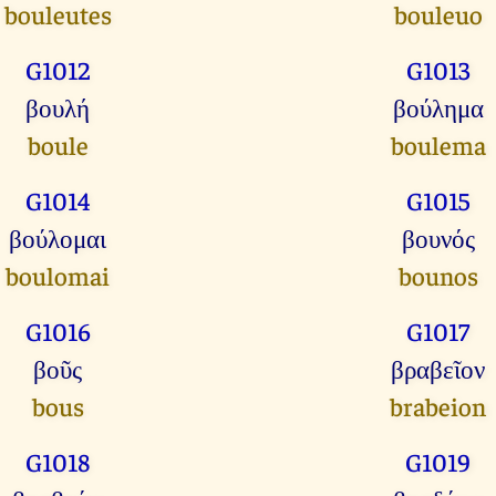
bouleutes
bouleuo
G1012
G1013
βουλή
βούλημα
boule
boulema
G1014
G1015
βούλομαι
βουνός
boulomai
bounos
G1016
G1017
βοῦς
βραβεῖον
bous
brabeion
G1018
G1019