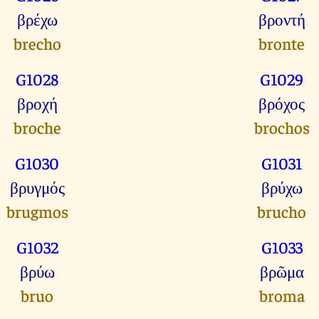
βρέχω
βροντή
brecho
bronte
G1028
G1029
βροχή
βρόχος
broche
brochos
G1030
G1031
βρυγμός
βρύχω
brugmos
brucho
G1032
G1033
βρύω
βρῶμα
bruo
broma