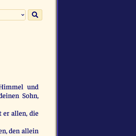
 Himmel und
 deinen Sohn,
er allen, die
n, den allein