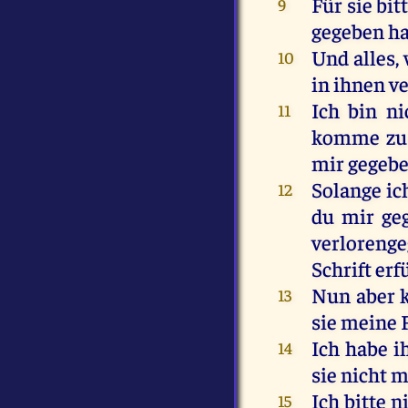
Für sie bit
9
gegeben has
Und alles, 
10
in ihnen ve
Ich bin ni
11
komme zu d
mir gegeben
Solange ic
12
du mir geg
verlorenge
Schrift erf
Nun aber k
13
sie meine 
Ich habe i
14
sie nicht m
Ich bitte 
15