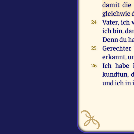
damit die 
gleichwie 
Vater, ich 
24
ich bin, da
Denn du ha
Gerechter 
25
erkannt, u
Ich habe 
26
kundtun, d
und ich in 