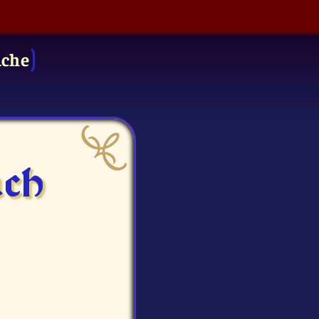
uche
ach