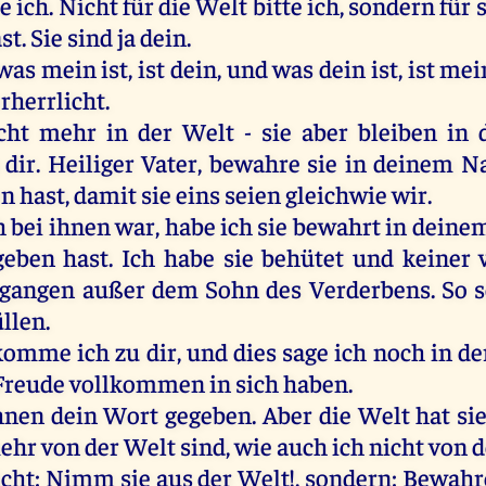
te ich. Nicht für die Welt bitte ich, sondern für 
t. Sie sind ja dein.
was mein ist, ist dein, und was dein ist, ist mei
rherrlicht.
cht mehr in der Welt - sie aber bleiben in 
ir. Heiliger Vater, bewahre sie in deinem 
 hast, damit sie eins seien gleichwie wir.
h bei ihnen war, habe ich sie bewahrt in dein
eben hast. Ich habe sie behütet und keiner 
gangen außer dem Sohn des Verderbens. So so
üllen.
omme ich zu dir, und dies sage ich noch in de
Freude vollkommen in sich haben.
hnen dein Wort gegeben. Aber die Welt hat sie
ehr von der Welt sind, wie auch ich nicht von d
nicht: Nimm sie aus der Welt!, sondern: Bewahr