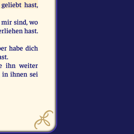
geliebt hast,
i mir sind, wo
erliehen hast.
ber habe dich
st.
 ihn weiter
 in ihnen sei