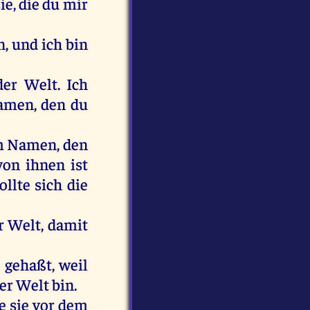
sie, die du mir
n, und ich bin
der Welt. Ich
Namen, den du
em Namen, den
von ihnen ist
llte sich die
r Welt, damit
 gehaßt, weil
er Welt bin.
e sie vor dem