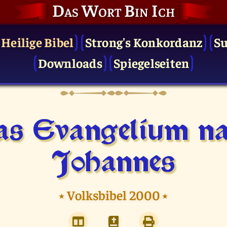
Das Wort Bin Ich
 Heilige Bibel
Strong's Konkordanz
S
Downloads
Spiegelseiten
s Evangelium n
Johannes
⭑
Volksbibel 2000
⭑