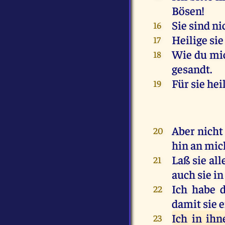
Bösen!
Sie sind ni
16
Heilige si
17
Wie du mic
18
gesandt.
Für sie hei
19
Aber nicht 
20
hin an mic
Laß sie all
21
auch sie in
Ich habe d
22
damit sie e
Ich in ihn
23