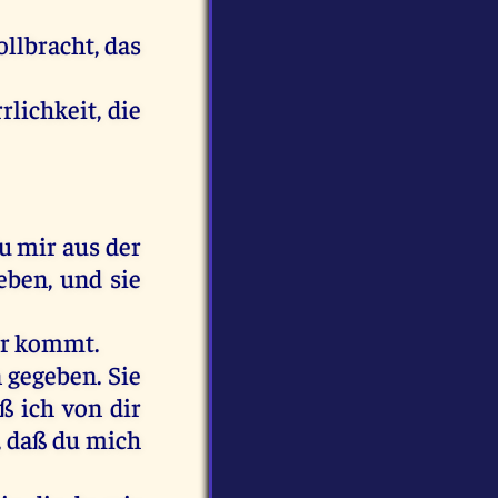
ollbracht, das
rlichkeit, die
u mir aus der
eben, und sie
dir kommt.
 gegeben. Sie
 ich von dir
, daß du mich