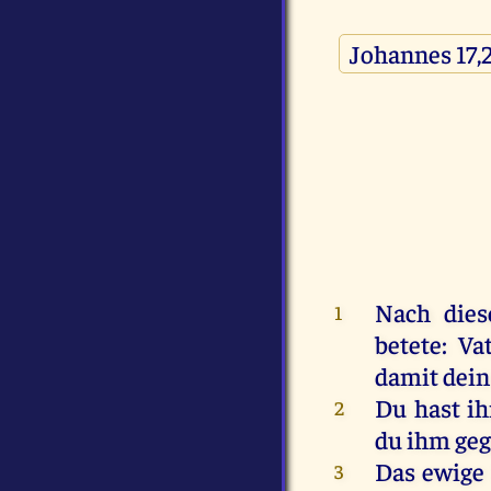
Nach die
1
betete: Va
damit dein
Du hast ih
2
du ihm geg
Das ewige 
3