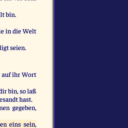
lt bin.
ie in die Welt
igt seien.
e auf ihr Wort
dir bin, so laß
esandt hast.
hnen gegeben,
en eins sein,