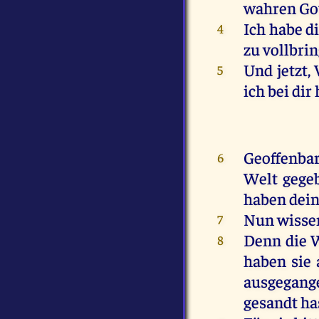
wahren Got
Ich habe di
4
zu vollbri
Und jetzt, 
5
ich bei dir
Geoffenbar
6
Welt gegeb
haben dein
Nun wissen
7
Denn die W
8
haben sie
ausgegange
gesandt ha