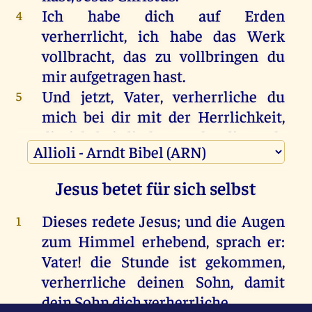
Ich habe dich auf Erden
4
verherrlicht, ich habe das Werk
vollbracht, das zu vollbringen du
mir aufgetragen hast.
Und jetzt, Vater, verherrliche du
5
mich bei dir mit der Herrlichkeit,
die ich bei dir hatte, ehe die Welt
war.
Jesus betet für sich selbst
Jesus betet für seine Jünger
Dieses redete Jesus; und die Augen
Geoffenbart habe ich deinen Namen
1
6
zum Himmel erhebend, sprach er:
den Menschen, die du mir aus der
Vater! die Stunde ist gekommen,
Welt gegeben hast. Sie waren dein.
verherrliche deinen Sohn, damit
Du hast sie mir gegeben, und sie
dein Sohn dich verherrliche.
haben dein Wort bewahrt.