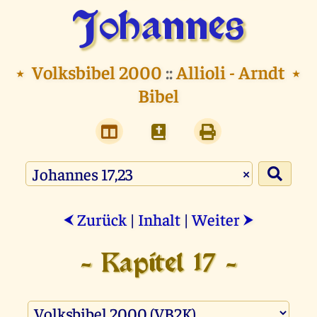
Johannes
⭑
Volksbibel 2000
::
Allioli - Arndt
⭑
Bibel
×
Zurück
|
Inhalt
|
Weiter
⮜
⮞
- Kapitel 17 -