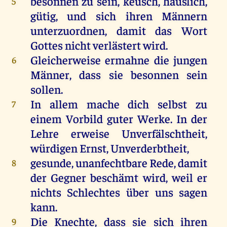
besonnen
zu
sein
,
keusch
,
häuslich
,
5
gütig
,
und
sich
ihren
Männern
unterzuordnen,
damit
das
Wort
Gottes
nicht
verlästert
wird
.
Gleicherweise
ermahne
die
jungen
6
Männer
, dass
sie
besonnen
sein
sollen
.
In
allem
mache
dich
selbst
zu
7
einem
Vorbild
guter
Werke
.
In
der
Lehre
erweise Unverfälschtheit,
würdigen
Ernst
, Unverderbtheit,
gesunde, unanfechtbare
Rede
,
damit
8
der
Gegner beschämt
wird
,
weil
er
nichts
Schlechtes
über
uns
sagen
kann
.
Die
Knechte
, dass
sie
sich
ihren
9