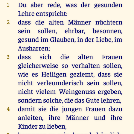
Du
aber
rede
,
was
der
gesunden
1
Lehre
entspricht:
dass
die
alten
Männer
nüchtern
2
sein
sollen
,
ehrbar
, besonnen,
gesund
im
Glauben
,
in
der
Liebe
,
im
Ausharren;
dass
sich
die
alten
Frauen
3
gleicherweise
so
verhalten
sollen
,
wie
es
Heiligen
geziemt, dass
sie
nicht
verleumderisch
sein
sollen
,
nicht
vielem
Weingenuss
ergeben
,
sondern
solche
,
die
das
Gute
lehren
,
damit
sie
die
jungen
Frauen
dazu
4
anleiten,
ihre
Männer
und
ihre
Kinder
zu
lieben
,