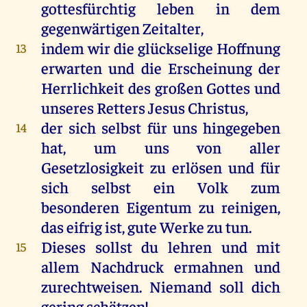
gottesfürchtig
leben
in
dem
gegenwärtigen
Zeitalter,
indem
wir
die
glückselige
Hoffnung
13
erwarten
und
die
Erscheinung
der
Herrlichkeit
des
großen
Gottes
und
unseres
Retters
Jesus
Christus
,
der
sich
selbst
für
uns
hingegeben
14
hat
,
um
uns
von
aller
Gesetzlosigkeit
zu
erlösen
und
für
sich
selbst
ein
Volk
zum
besonderen
Eigentum
zu
reinigen
,
das
eifrig
ist
,
gute
Werke
zu
tun
.
Dieses
sollst
du
lehren
und
mit
15
allem
Nachdruck
ermahnen
und
zurechtweisen.
Niemand
soll
dich
gering
schätzen
!