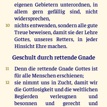
eigenen
Gebietern unterordnen,
in
allem
gern
gefällig
sind
,
nicht
widersprechen
,
nichts
entwenden,
sondern
alle
gute
10
Treue
beweisen
,
damit
sie
der
Lehre
Gottes
,
unseres
Retters,
in
jeder
Hinsicht
Ehre
machen
.
Geschult durch rettende Gnade
Denn
die
rettende
Gnade
Gottes
ist
11
für
alle
Menschen
erschienen
;
sie
nimmt
uns
in
Zucht
,
damit
wir
12
die
Gottlosigkeit
und
die
weltlichen
Begierden
verleugnen
und
besonnen
und
gerecht
und