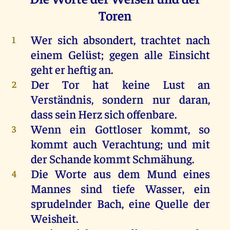
Toren
Wer
sich
absondert
,
trachtet
nach
1
einem
Gelüst;
gegen
alle
Einsicht
geht
er
heftig
an
.
Der
Tor
hat
keine
Lust
an
2
Verständnis,
sondern
nur
daran
,
dass
sein
Herz
sich
offenbare
.
Wenn
ein
Gottloser
kommt
,
so
3
kommt
auch
Verachtung
;
und
mit
der
Schande
kommt
Schmähung
.
Die
Worte
aus
dem
Mund
eines
4
Mannes
sind
tiefe
Wasser
,
ein
sprudelnder
Bach
,
eine
Quelle
der
Weisheit
.