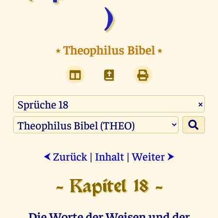
)
⭑
Theophilus Bibel
⭑
×
Zurück
|
Inhalt
|
Weiter
⮜
⮞
- Kapitel 18 -
Die Worte der Weisen und der