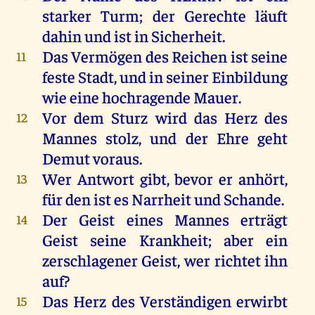
starker
Turm
;
der
Gerechte
läuft
dahin
und
ist
in
Sicherheit
.
Das
Vermögen
des
Reichen
ist
seine
11
feste
Stadt
,
und
in
seiner
Einbildung
wie
eine
hochragende
Mauer
.
Vor
dem
Sturz
wird
das
Herz
des
12
Mannes
stolz
,
und
der
Ehre
geht
Demut
voraus.
Wer
Antwort
gibt
, bevor
er
anhört
,
13
für
den
ist
es
Narrheit
und
Schande
.
Der
Geist
eines
Mannes
erträgt
14
Geist
seine
Krankheit
;
aber
ein
zerschlagener
Geist
,
wer
richtet
ihn
auf
?
Das
Herz
des
Verständigen
erwirbt
15