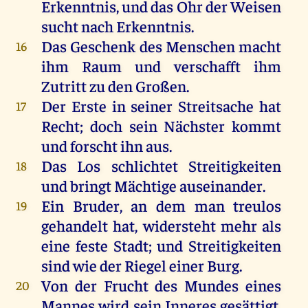
Erkenntnis
,
und
das
Ohr
der
Weisen
sucht
nach
Erkenntnis
.
Das
Geschenk
des
Menschen
macht
16
ihm
Raum
und
verschafft
ihm
Zutritt
zu
den
Großen
.
Der
Erste
in
seiner
Streitsache
hat
17
Recht
;
doch
sein
Nächster
kommt
und
forscht
ihn
aus
.
Das
Los
schlichtet Streitigkeiten
18
und
bringt
Mächtige
auseinander
.
Ein
Bruder
,
an
dem
man
treulos
19
gehandelt
hat
, widersteht
mehr
als
eine
feste
Stadt
;
und
Streitigkeiten
sind
wie
der
Riegel
einer
Burg
.
Von
der
Frucht
des
Mundes
eines
20
Mannes
wird
sein
Inneres
gesättigt
,