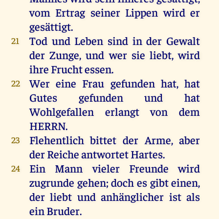
vom
Ertrag
seiner
Lippen
wird
er
gesättigt
.
Tod
und
Leben
sind
in
der
Gewalt
21
der
Zunge
,
und
wer
sie
liebt
,
wird
ihre
Frucht
essen
.
Wer
eine
Frau
gefunden
hat
,
hat
22
Gutes
gefunden
und
hat
Wohlgefallen
erlangt
von
dem
HERRN
.
Flehentlich
bittet
der
Arme
,
aber
23
der
Reiche
antwortet
Hartes
.
Ein
Mann
vieler
Freunde
wird
24
zugrunde
gehen
;
doch
es
gibt
einen
,
der
liebt
und
anhänglicher
ist
als
ein
Bruder
.