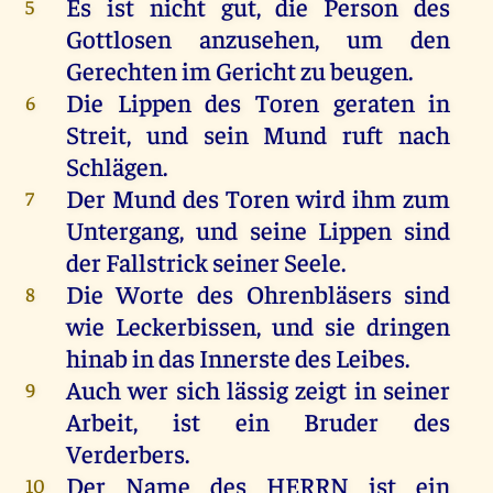
Es
ist
nicht
gut
,
die
Person
des
5
Gottlosen
anzusehen
,
um
den
Gerechten
im
Gericht
zu
beugen
.
Die
Lippen
des
Toren
geraten
in
6
Streit
,
und
sein
Mund
ruft
nach
Schlägen
.
Der
Mund
des
Toren
wird
ihm
zum
7
Untergang
,
und
seine
Lippen
sind
der
Fallstrick
seiner
Seele
.
Die
Worte
des
Ohrenbläsers
sind
8
wie
Leckerbissen,
und
sie
dringen
hinab
in
das
Innerste
des
Leibes
.
Auch
wer
sich
lässig
zeigt
in
seiner
9
Arbeit
,
ist
ein
Bruder
des
Verderbers
.
Der
Name
des
HERRN
ist
ein
10