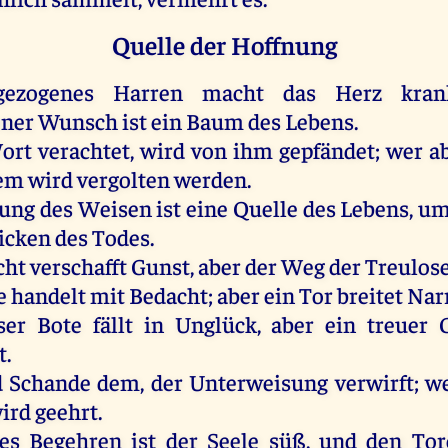
Quelle der Hoffnung
ezogenes
Harren
macht
das
Herz
kran
ener
Wunsch
ist
ein
Baum
des
Lebens
.
ort
verachtet
,
wird
von
ihm
gepfändet;
wer
a
em
wird
vergolten
werden
.
rung
des
Weisen
ist
eine
Quelle
des
Lebens
,
u
ricken
des
Todes
.
cht
verschafft
Gunst
,
aber
der
Weg
der
Treulos
e
handelt
mit
Bedacht
;
aber
ein
Tor
breitet
Nar
ser
Bote
fällt
in
Unglück
,
aber
ein
treuer
G
t.
d
Schande
dem
,
der
Unterweisung
verwirft
;
w
ird
geehrt
.
tes
Begehren
ist
der
Seele
süß
,
und
den
Tor