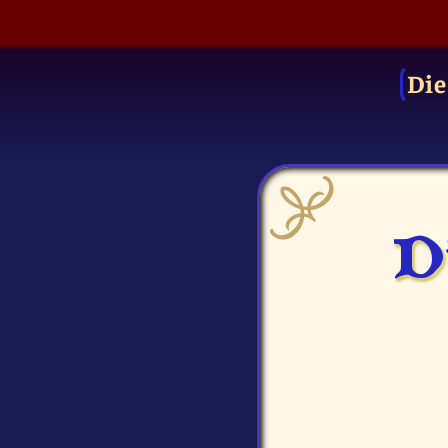
Die
D