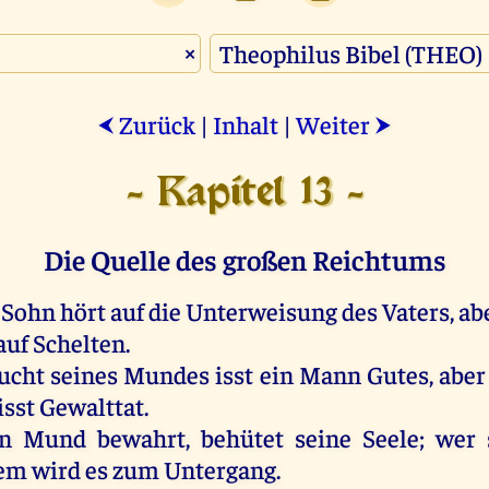
×
Zurück
|
Inhalt
|
Weiter
⮜
⮞
- Kapitel 13 -
Die Quelle des großen Reichtums
Sohn
hört
auf
die
Unterweisung
des
Vaters
,
ab
auf
Schelten
.
ucht
seines
Mundes
isst
ein
Mann
Gutes
,
aber
isst Gewalttat.
en
Mund
bewahrt
,
behütet
seine
Seele
;
wer
em
wird
es
zum
Untergang
.