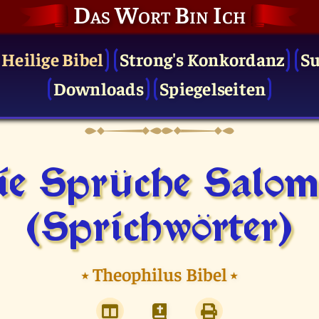
Das Wort Bin Ich
 Heilige Bibel
Strong's Konkordanz
S
Downloads
Spiegelseiten
ie Sprüche Salom
(Sprichwörter)
⭑
Theophilus Bibel
⭑