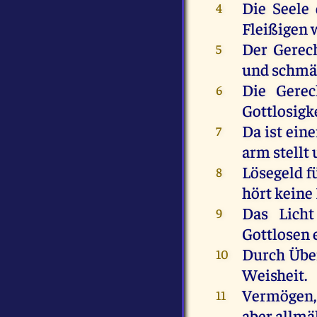
Die
Seele
4
Fleißigen
Der
Gerec
5
und
schmä
Die
Gerec
6
Gottlosigk
Da
ist
eine
7
arm
stellt
Lösegeld
f
8
hört
keine
Das
Licht
9
Gottlosen
e
Durch
Übe
10
Weisheit
.
Vermögen
11
aber
allmä