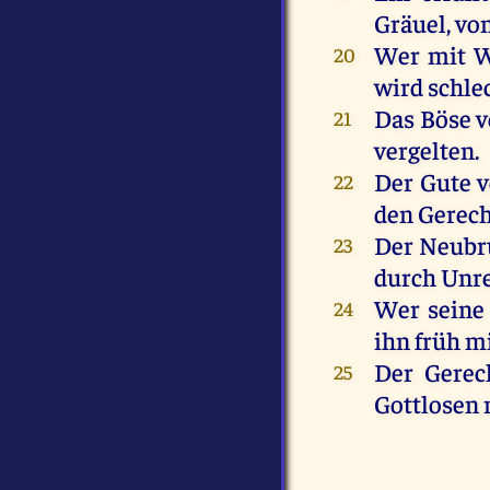
Gräuel,
vo
Wer
mit
W
20
wird
schle
Das
Böse
v
21
vergelten
.
Der
Gute
v
22
den
Gerec
Der
Neubr
23
durch
Unr
Wer
seine
24
ihn
früh
m
Der
Gerec
25
Gottlosen