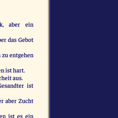
k
,
aber
ein
ber
das
Gebot
m
zu
entgehen
en
ist
hart
.
rheit
aus
.
esandter
ist
er
aber
Zucht
en
ist
es
ein