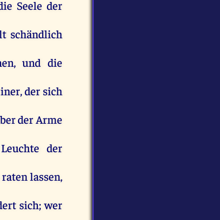
die
Seele
der
lt
schändlich
nen,
und
die
einer
,
der
sich
ber
der
Arme
Leuchte
der
raten
lassen
,
dert
sich
;
wer