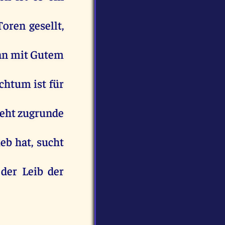
Toren
gesellt
,
an
mit
Gutem
ichtum
ist
für
eht
zugrunde
ieb
hat
,
sucht
der
Leib
der