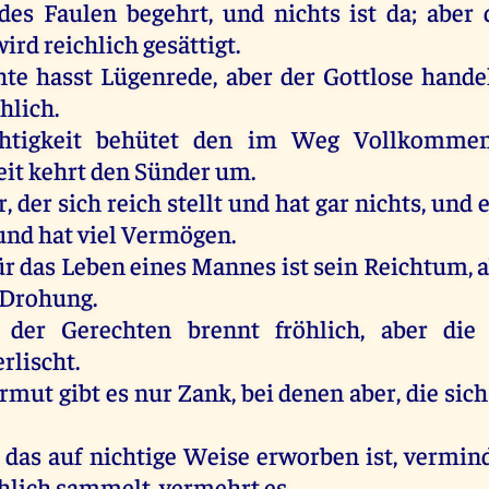
des
Faulen
begehrt
,
und
nichts
ist
da
;
aber
wird
reichlich
gesättigt
.
hte
hasst Lügenrede,
aber
der
Gottlose
hande
hlich
.
htigkeit
behütet
den
im
Weg
Vollkomme
eit
kehrt
den
Sünder
um
.
r
,
der
sich
reich
stellt
und
hat
gar
nichts
,
und
und
hat
viel
Vermögen
.
ür
das
Leben
eines
Mannes
ist
sein
Reichtum
,
a
Drohung.
der
Gerechten
brennt
fröhlich
,
aber
die
rlischt.
rmut
gibt
es
nur
Zank
,
bei
denen
aber
,
die
sich
,
das
auf
nichtige
Weise
erworben
ist
, vermin
hlich
sammelt
,
vermehrt
es
.