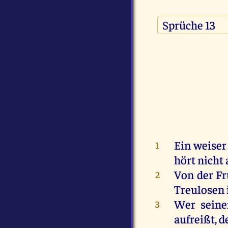
Ein
weiser
1
hört
nicht
Von
der
Fr
2
Treulosen
Wer
sein
3
aufreißt
,
d