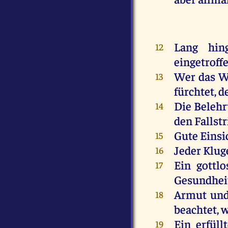
Lang
hing
12
eingetroff
Wer
das
W
13
fürchtet
,
d
Die
Beleh
14
den
Fallst
Gute
Einsi
15
Jeder
Klug
16
Ein
gottlo
17
Gesundhei
Armut
un
18
beachtet,
w
Ein
erfüll
19