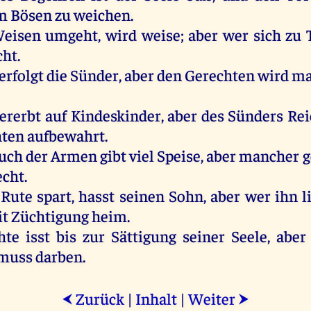
m
Bösen
zu
weichen
.
eisen
umgeht
,
wird
weise
;
aber
wer
sich
zu
cht
.
erfolgt
die
Sünder
,
aber
den
Gerechten
wird
m
ererbt
auf
Kindeskinder
,
aber
des
Sünders
Re
hten
aufbewahrt.
uch
der
Armen
gibt
viel
Speise
,
aber
mancher
g
echt
.
Rute
spart
, hasst
seinen
Sohn
,
aber
wer
ihn
l
it
Züchtigung
heim
.
hte
isst
bis
zur
Sättigung
seiner
Seele
,
aber
muss
darben
.
Zurück
|
Inhalt
|
Weiter
⮜
⮞