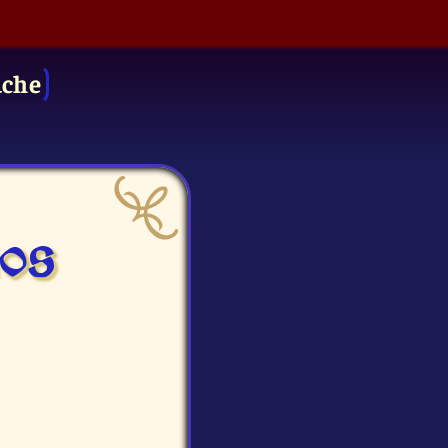
uche
os