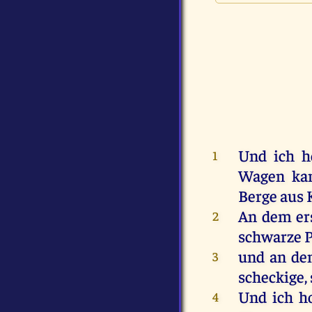
Und
ich
h
1
Wagen
ka
Berge
aus
K
An
dem
er
2
schwarze
P
und
an
de
3
scheckige
,
Und
ich
h
4