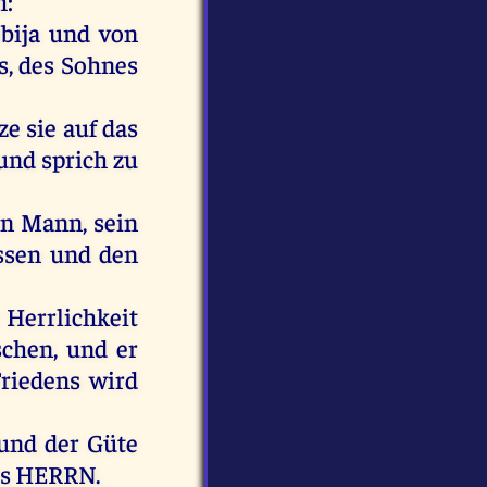
h
:
bija
und
von
s,
des
Sohnes
ze
sie
auf
das
und
sprich
zu
in
Mann
,
sein
ssen
und
den
Herrlichkeit
schen
,
und
er
riedens
wird
und
der
Güte
s
HERRN
.