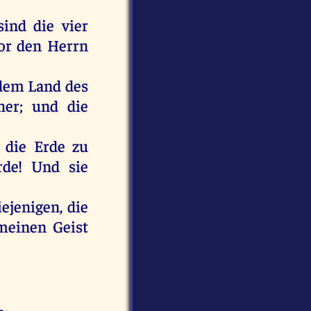
sind
die
vier
or
den
Herrn
dem
Land
des
her
;
und
die
,
die
Erde
zu
rde
!
Und
sie
diejenigen,
die
meinen
Geist