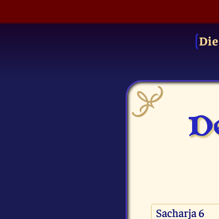
Die
De