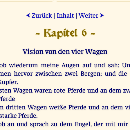
Zurück
|
Inhalt
|
Weiter
⮜
⮞
- Kapitel 6 -
Vision von den vier Wagen
ob
wiederum
meine
Augen
auf
und
sah
:
Un
men
hervor
zwischen
zwei
Bergen
;
und
die
upfer.
sten
Wagen
waren
rote
Pferde
und
an
dem
zw
ferde
m
dritten
Wagen
weiße
Pferde
und
an
dem
v
starke
Pferde
.
ob
an
und
sprach
zu
dem
Engel
,
der
mit
mir