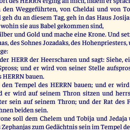
ort
des
HERRN
erging
an
mich
,
indem
er
sprac
n
den
Weggeführten,
von
Cheldai
und
von
To
d
geh
du
an
diesem
Tag
,
geh
in
das
Haus
Josija
,
wohin
sie
aus
Babel
gekommen
sind
,
ilber
und
Gold
und
mache
eine
Krone
.
Und
set
uas
,
des
Sohnes
Jozadaks
,
des
Hohenpriesters
,
age
:
der
HERR
der
Heerscharen
und
sagt
:
Siehe
,
e
pross;
und
er
wird
von
seiner
Stelle
aufspro
s
HERRN
bauen
.
den
Tempel
des
HERRN
bauen
;
und
er
wird
d
er
wird
auf
seinem
Thron
sitzen
und
herr
ter
sein
auf
seinem
Thron
;
und
der
Rat
des
F
ihnen
beiden
sein
.
rone
soll
dem
Chelem
und
Tobija
und
Jedaja
s
Zephanjas
zum
Gedächtnis
sein
im
Tempel
de