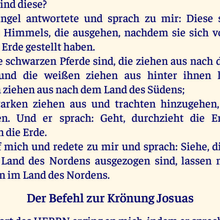
sind
diese
?
ngel
antwortete
und
sprach
zu
mir
:
Diese
Himmels
,
die
ausgehen
,
nachdem
sie
sich
v
Erde
gestellt
haben
.
e
schwarzen
Pferde
sind
,
die
ziehen
aus
nach
und
die
weißen
ziehen
aus
hinter
ihnen
n
ziehen
aus
nach
dem
Land
des
Südens;
tarken
ziehen
aus
und
trachten
hinzugehen
en
.
Und
er
sprach
:
Geht
, durchzieht
die
E
n
die
Erde
.
f
mich
und
redete
zu
mir
und
sprach
:
Siehe
, 
Land
des
Nordens
ausgezogen
sind
,
lassen
en
im
Land
des
Nordens.
Der Befehl zur Krönung Josuas