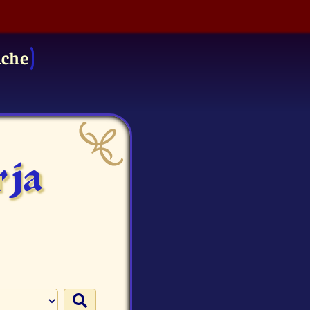
uche
rja