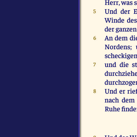
Herr
,
was
Und
der
E
5
Winde
des
der
ganzen
An
dem
di
6
Nordens;
scheckige
und
die
s
7
durchzieh
durchzoge
Und
er
rie
8
nach
dem
Ruhe
find