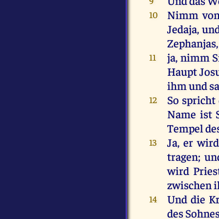
Und
das
W
9
Nimm
vo
10
Jedaja
,
un
Zephanjas
ja
,
nimm
S
11
Haupt
Jos
ihm
und
s
So
spricht
12
Name
ist
S
Tempel
de
Ja
,
er
wird
13
tragen
;
un
wird
Pries
zwischen
Und
die
K
14
des
Sohne