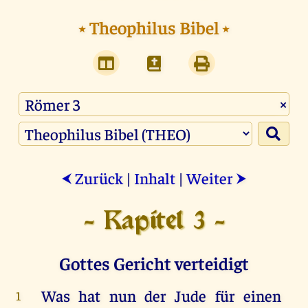
⭑
Theophilus Bibel
⭑
×
Zurück
|
Inhalt
|
Weiter
⮜
⮞
- Kapitel 3 -
Gottes Gericht verteidigt
Was
hat
nun
der
Jude
für
einen
1