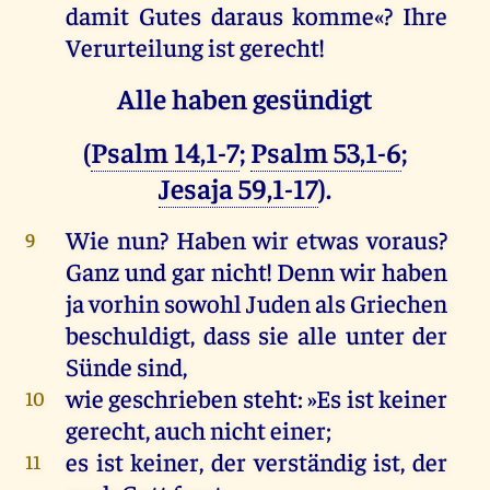
damit
Gutes
daraus
komme
«?
Ihre
Verurteilung
ist
gerecht
!
Alle haben gesündigt
(
Psalm 14,1-7
;
Psalm 53,1-6
;
Jesaja 59,1-17
).
Wie
nun
?
Haben
wir
etwas
voraus
?
9
Ganz
und
gar
nicht
!
Denn
wir
haben
ja
vorhin
sowohl
Juden
als
Griechen
beschuldigt
, dass
sie
alle
unter
der
Sünde
sind
,
wie
geschrieben
steht
: »
Es
ist
keiner
10
gerecht
,
auch
nicht
einer
;
es
ist
keiner
,
der
verständig
ist
,
der
11