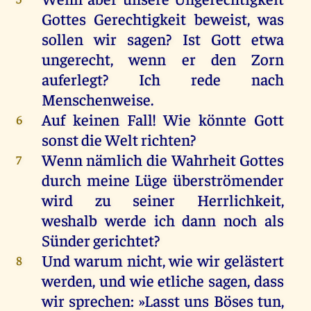
Gottes
Gerechtigkeit
beweist
,
was
sollen
wir
sagen
?
Ist
Gott
etwa
ungerecht
,
wenn
er
den
Zorn
auferlegt?
Ich
rede
nach
Menschenweise
.
Auf
keinen
Fall
!
Wie
könnte
Gott
6
sonst
die
Welt
richten
?
Wenn
nämlich
die
Wahrheit
Gottes
7
durch
meine
Lüge
überströmender
wird
zu
seiner
Herrlichkeit
,
weshalb
werde
ich
dann
noch
als
Sünder
gerichtet
?
Und
warum
nicht
,
wie
wir
gelästert
8
werden
,
und
wie
etliche
sagen
, dass
wir
sprechen
: »Lasst
uns
Böses
tun
,