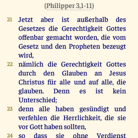
(
Philipper 3,1-11
)
Jetzt
aber
ist
außerhalb
des
21
Gesetzes
die
Gerechtigkeit
Gottes
offenbar
gemacht
worden
,
die
vom
Gesetz
und
den
Propheten
bezeugt
wird
,
nämlich
die
Gerechtigkeit
Gottes
22
durch
den
Glauben
an
Jesus
Christus
für
alle
und
auf
alle
,
die
glauben
.
Denn
es
ist
kein
Unterschied
;
denn
alle
haben
gesündigt
und
23
verfehlen
die
Herrlichkeit
,
die
sie
vor
Gott
haben
sollten
,
so
dass
sie
ohne
Verdienst
24