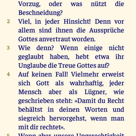
Vorzug,
oder
was
nützt
die
Beschneidung
?
Viel
,
in
jeder
Hinsicht!
Denn
vor
2
allem
sind
ihnen
die
Aussprüche
Gottes
anvertraut
worden
.
Wie
denn
?
Wenn
einige
nicht
3
geglaubt
haben
,
hebt
etwa
ihr
Unglaube
die
Treue
Gottes
auf
?
Auf
keinen
Fall
!
Vielmehr
erweist
4
sich
Gott
als
wahrhaftig
,
jeder
Mensch
aber
als
Lügner
,
wie
geschrieben
steht
: »
Damit
du
Recht
behältst
in
deinen
Worten
und
siegreich hervorgehst,
wenn
man
mit
dir
rechtet
«.
Wenn
aber
unsere
Ungerechtigkeit
5