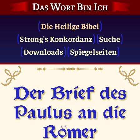
Das Wort Bin Ich
Die Heilige Bibel
Strong's Konkordanz
Suche
Downloads
Spiegelseiten
Der Brief des
Paulus an die
Römer