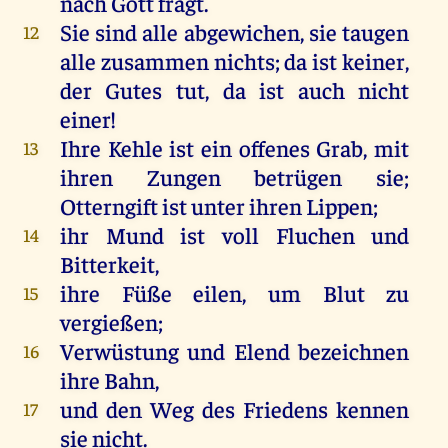
nach
Gott
fragt
.
Sie
sind
alle
abgewichen
,
sie
taugen
12
alle
zusammen
nichts
;
da
ist
keiner
,
der
Gutes
tut
,
da
ist
auch
nicht
einer
!
Ihre
Kehle
ist
ein
offenes
Grab
,
mit
13
ihren
Zungen
betrügen
sie
;
Otterngift
ist
unter
ihren
Lippen
;
ihr
Mund
ist
voll
Fluchen
und
14
Bitterkeit
,
ihre
Füße
eilen,
um
Blut
zu
15
vergießen
;
Verwüstung
und
Elend
bezeichnen
16
ihre
Bahn,
und
den
Weg
des
Friedens
kennen
17
sie
nicht
.