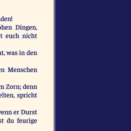
nden
!
ohen
Dingen
,
t
euch
nicht
t,
was
in
den
en
Menschen
em
Zorn
;
denn
elten
,
spricht
wenn
er
Durst
st
du
feurige