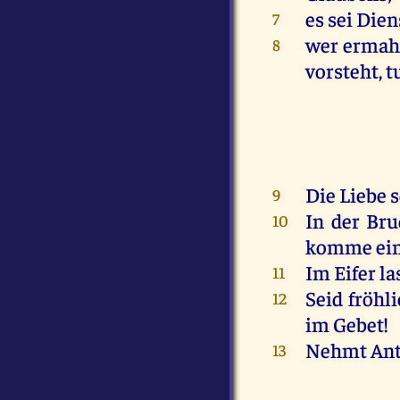
es
sei
Dien
7
wer
ermah
8
vorsteht,
t
Die
Liebe
s
9
In
der
Bru
10
komme
ei
Im
Eifer
la
11
Seid
fröhl
12
im
Gebet
!
Nehmt
Ant
13