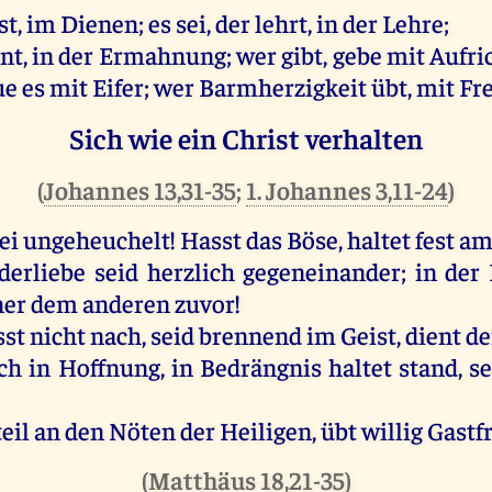
st
,
im
Dienen
;
es
sei
,
der
lehrt
,
in
der
Lehre
;
nt
,
in
der
Ermahnung
;
wer
gibt
,
gebe
mit
Aufric
ue
es
mit
Eifer
;
wer
Barmherzigkeit
übt
,
mit
Fr
Sich wie ein Christ verhalten
(
Johannes 13,31-35
;
1. Johannes 3,11-24
)
ei
ungeheuchelt! Hasst
das
Böse
,
haltet
fest
a
derliebe
seid
herzlich
gegeneinander
;
in
der
ner
dem
anderen
zuvor
!
sst
nicht
nach
,
seid
brennend
im
Geist
,
dient
d
ich
in
Hoffnung
,
in
Bedrängnis
haltet
stand
,
se
eil
an
den
Nöten
der
Heiligen
,
übt
willig
Gastfr
(
Matthäus 18,21-35
)