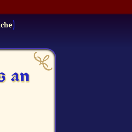
uche
s an