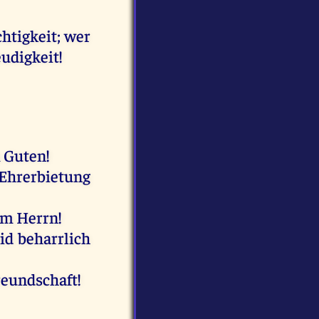
htigkeit;
wer
eudigkeit
!
m
Guten
!
Ehrerbietung
em
Herrn
!
id
beharrlich
eundschaft!