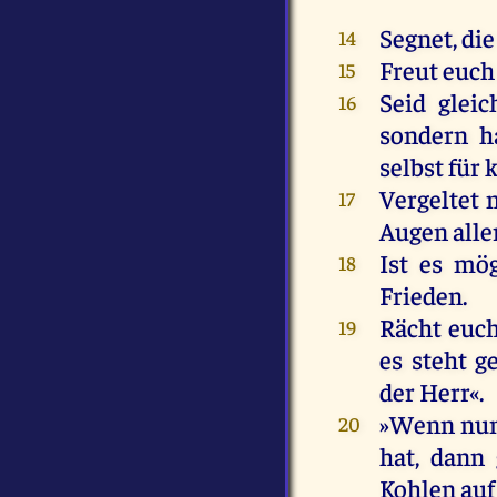
Segnet
,
die
14
Freut
euch
15
Seid
gleic
16
sondern
h
selbst
für
Vergeltet
17
Augen
alle
Ist
es
mög
18
Frieden
.
Rächt
euc
19
es
steht
g
der
Herr
«.
»
Wenn
nu
20
hat
,
dann
Kohlen
auf