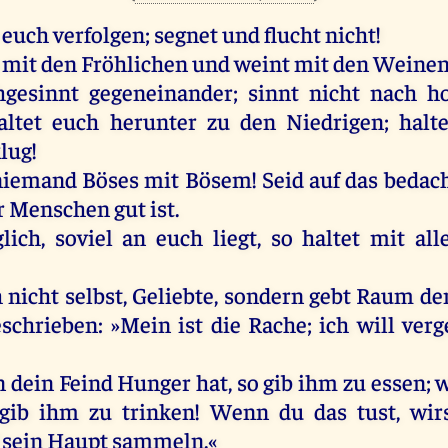
euch
verfolgen
;
segnet
und
flucht
nicht
!
mit
den
Fröhlichen
und
weint
mit
den
Weine
hgesinnt
gegeneinander
; sinnt
nicht
nach
h
altet
euch
herunter
zu
den
Niedrigen
;
halte
klug
!
niemand
Böses
mit
Bösem
!
Seid
auf
das
bedach
r
Menschen
gut
ist
.
lich
,
soviel
an
euch
liegt
,
so
haltet
mit
all
h
nicht
selbst
,
Geliebte
,
sondern
gebt
Raum
d
eschrieben
: »
Mein
ist
die
Rache
;
ich
will
verg
n
dein
Feind
Hunger
hat
,
so
gib
ihm
zu
essen
;
gib
ihm
zu
trinken
!
Wenn
du
das
tust
,
wir
sein
Haupt
sammeln
.«