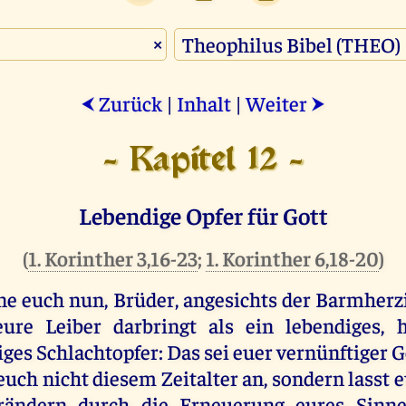
×
Zurück
|
Inhalt
|
Weiter
⮜
⮞
- Kapitel 12 -
Lebendige Opfer für Gott
(
1. Korinther 3,16-23
;
1. Korinther 6,18-20
)
ne
euch
nun
,
Brüder
,
angesichts
der
Barmherzi
eure
Leiber
darbringt
als
ein
lebendiges
, 
iges Schlachtopfer:
Das
sei
euer
vernünftiger
G
euch
nicht
diesem
Zeitalter
an
,
sondern
lasst
e
rändern
durch
die
Erneuerung
eures
Sinne