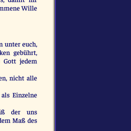
ommene
Wille
m
unter
euch
,
ken
gebührt
,
Gott
jedem
en
,
nicht
alle
als
Einzelne
äß
der
uns
dem
Maß
des