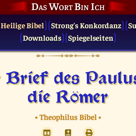
Das Wort Bin Ich
 Heilige Bibel
Strong's Konkordanz
S
Downloads
Spiegelseiten
 Brief des Paulu
die Römer
⭑
Theophilus Bibel
⭑