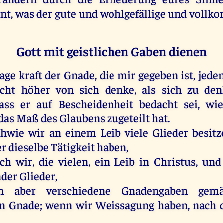
nt
,
was
der
gute
und
wohlgefällige
und
vollk
Gott mit geistlichen Gaben dienen
age
kraft
der
Gnade
,
die
mir
gegeben
ist
,
jede
icht
höher
von
sich
denke
,
als
sich
zu
den
ass
er
auf
Bescheidenheit bedacht
sei
,
wie
das
Maß
des
Glaubens
zugeteilt
hat
.
chwie
wir
an
einem
Leib
viele
Glieder
besitz
er
dieselbe
Tätigkeit
haben
,
ch
wir
,
die
vielen
,
ein
Leib
in
Christus
,
und
nder
Glieder
,
n
aber
verschiedene Gnadengaben
gem
en
Gnade
;
wenn
wir
Weissagung
haben
,
nach