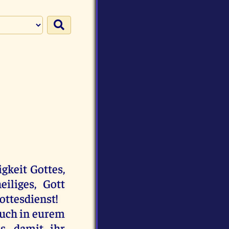
gkeit
Gottes
,
heiliges,
Gott
ottesdienst
!
uch
in
eurem
s
,
damit
ihr