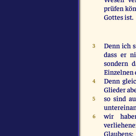
prüfen
kön
Gottes
ist
.
Denn
ich
s
3
dass
er
n
sondern
d
Einzelnen
Denn
glei
4
Glieder
ab
so
sind
au
5
untereina
wir
habe
6
verliehen
Glaubens
;