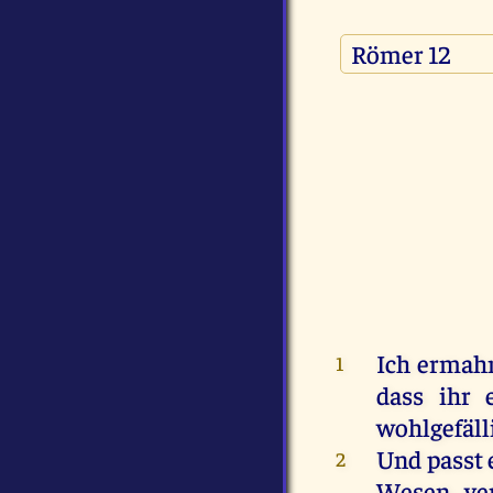
Ich
ermah
1
dass
ihr
wohlgefäll
Und
passt
2
Wesen
ve