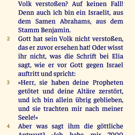
Volk
verstoßen
?
Auf
keinen
Fall
!
Denn
auch
ich
bin
ein
Israelit,
aus
dem
Samen
Abrahams
,
aus
dem
Stamm
Benjamin
.
Gott
hat
sein
Volk
nicht
verstoßen
,
2
das
er
zuvor
ersehen
hat
!
Oder
wisst
ihr
nicht
,
was
die
Schrift
bei
Elia
sagt
,
wie
er
vor
Gott
gegen
Israel
auftritt
und
spricht
:
»
Herr
,
sie
haben
deine
Propheten
3
getötet
und
deine
Altäre
zerstört,
und
ich
bin
allein
übrig
geblieben
,
und
sie
trachten
mir
nach
meiner
Seele
!«
Aber
was
sagt
ihm
die
göttliche
4
Antwort
? »
Ich
habe
mir
7000