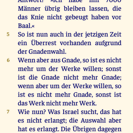
Männer
übrig
bleiben
lassen
,
die
das
Knie
nicht
gebeugt
haben
vor
Baal
.«
So
ist
nun
auch
in
der
jetzigen
Zeit
5
ein
Überrest
vorhanden
aufgrund
der
Gnadenwahl.
Wenn
aber
aus
Gnade
,
so
ist
es
nicht
6
mehr
um
der
Werke
willen
;
sonst
ist
die
Gnade
nicht
mehr
Gnade
;
wenn
aber
um
der
Werke
willen
,
so
ist
es
nicht
mehr
Gnade
,
sonst
ist
das
Werk
nicht
mehr
Werk
.
Wie
nun
?
Was
Israel
sucht
,
das
hat
7
es
nicht
erlangt
;
die
Auswahl
aber
hat
es
erlangt
.
Die
Übrigen
dagegen