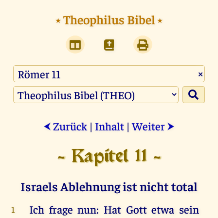
⭑
Theophilus Bibel
⭑
×
Zurück
|
Inhalt
|
Weiter
⮜
⮞
- Kapitel 11 -
Israels Ablehnung ist nicht total
Ich
frage
nun
:
Hat
Gott
etwa
sein
1