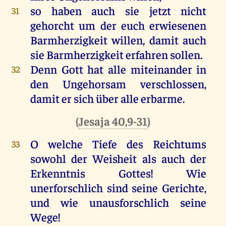
so
haben
auch
sie
jetzt
nicht
31
gehorcht
um
der
euch
erwiesenen
Barmherzigkeit
willen
,
damit
auch
sie
Barmherzigkeit
erfahren
sollen
.
Denn
Gott
hat
alle
miteinander
in
32
den
Ungehorsam
verschlossen
,
damit
er
sich
über
alle
erbarme
.
(
Jesaja 40,9-31
)
O
welche
Tiefe
des
Reichtums
33
sowohl
der
Weisheit
als
auch
der
Erkenntnis
Gottes
!
Wie
unerforschlich
sind
seine
Gerichte
,
und
wie
unausforschlich
seine
Wege
!