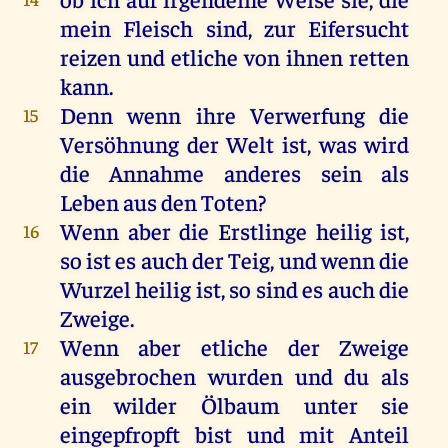
mein
Fleisch
sind
,
zur
Eifersucht
reizen
und
etliche
von
ihnen
retten
kann
.
Denn
wenn
ihre
Verwerfung
die
15
Versöhnung
der
Welt
ist
,
was
wird
die
Annahme
anderes
sein
als
Leben
aus
den
Toten
?
Wenn
aber
die
Erstlinge
heilig
ist
,
16
so
ist
es
auch
der
Teig
,
und
wenn
die
Wurzel
heilig
ist
,
so
sind
es
auch
die
Zweige
.
Wenn
aber
etliche
der
Zweige
17
ausgebrochen
wurden
und
du
als
ein
wilder
Ölbaum
unter
sie
eingepfropft
bist
und
mit
Anteil