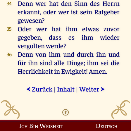
Denn
wer
hat
den
Sinn
des
Herrn
34
erkannt
,
oder
wer
ist
sein
Ratgeber
gewesen
?
Oder
wer
hat
ihm
etwas
zuvor
35
gegeben
, dass
es
ihm
wieder
vergolten
werde
?
Denn
von
ihm
und
durch
ihn
und
36
für
ihn
sind
alle
Dinge
;
ihm
sei
die
Herrlichkeit
in
Ewigkeit
!
Amen
.
Zurück
|
Inhalt
|
Weiter
⮜
⮞
Ich Bin Weisheit
Deutsch