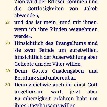
Zion
wird
der
Erlöser
kommen
und
die
Gottlosigkeiten
von
Jakob
abwenden
,
und
das
ist
mein
Bund
mit
ihnen
,
27
wenn
ich
ihre
Sünden
wegnehmen
werde
«.
Hinsichtlich
des
Evangeliums
sind
28
sie
zwar
Feinde
um
euretwillen
,
hinsichtlich
der
Auserwählung
aber
Geliebte
um
der
Väter
willen
.
Denn
Gottes
Gnadengaben
und
29
Berufung
sind
unbereubar.
Denn
gleichwie
auch
ihr
einst
Gott
30
ungehorsam
wart
,
jetzt
aber
Barmherzigkeit
erfahren
habt
um
ihres
Ungehorsams
willen
,