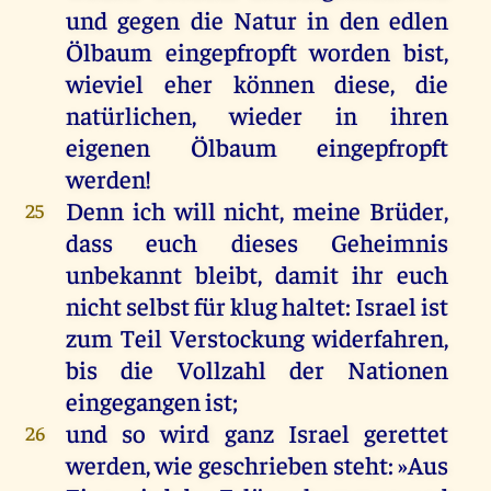
und
gegen
die
Natur
in
den
edlen
Ölbaum
eingepfropft
worden
bist
,
wieviel
eher
können
diese
,
die
natürlichen
,
wieder
in
ihren
eigenen
Ölbaum
eingepfropft
werden
!
Denn
ich
will
nicht
,
meine
Brüder
,
25
dass
euch
dieses
Geheimnis
unbekannt
bleibt
,
damit
ihr
euch
nicht
selbst
für
klug
haltet
:
Israel
ist
zum
Teil
Verstockung
widerfahren
,
bis
die
Vollzahl
der
Nationen
eingegangen
ist
;
und
so
wird
ganz
Israel
gerettet
26
werden
,
wie
geschrieben
steht
: »
Aus