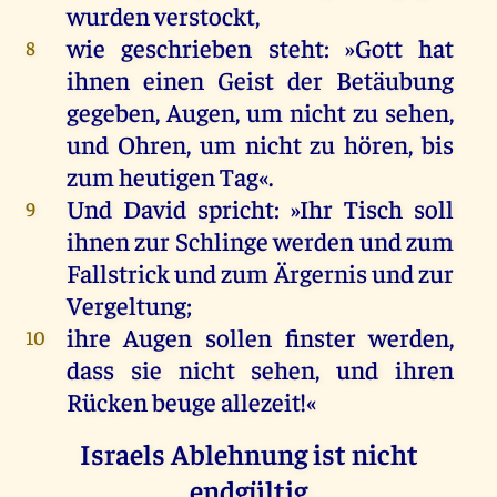
wurden
verstockt
,
wie
geschrieben
steht
: »
Gott
hat
8
ihnen
einen
Geist
der
Betäubung
gegeben
,
Augen
,
um
nicht
zu
sehen
,
und
Ohren
,
um
nicht
zu
hören
,
bis
zum
heutigen
Tag
«.
Und
David
spricht
: »
Ihr
Tisch
soll
9
ihnen
zur
Schlinge
werden
und
zum
Fallstrick
und
zum
Ärgernis
und
zur
Vergeltung
;
ihre
Augen
sollen
finster
werden
,
10
dass
sie
nicht
sehen
,
und
ihren
Rücken
beuge
allezeit
!«
Israels Ablehnung ist nicht
endgültig