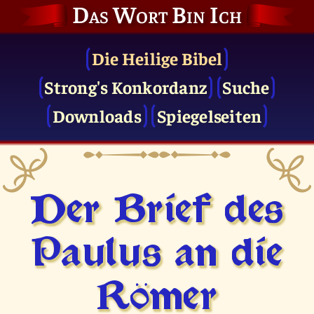
Das Wort Bin Ich
Die Heilige Bibel
Strong's Konkordanz
Suche
Downloads
Spiegelseiten
Der Brief des
Paulus an die
Römer