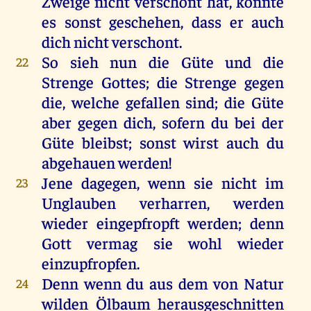
Zweige
nicht
verschont
hat
,
könnte
es
sonst
geschehen
, dass
er
auch
dich
nicht
verschont
.
So
sieh
nun
die
Güte
und
die
22
Strenge
Gottes
;
die
Strenge
gegen
die
,
welche
gefallen
sind
;
die
Güte
aber
gegen
dich
,
sofern
du
bei
der
Güte
bleibst
;
sonst
wirst
auch
du
abgehauen
werden
!
Jene
dagegen
,
wenn
sie
nicht
im
23
Unglauben
verharren,
werden
wieder
eingepfropft
werden
;
denn
Gott
vermag
sie
wohl
wieder
einzupfropfen.
Denn
wenn
du
aus
dem
von
Natur
24
wilden
Ölbaum
herausgeschnitten