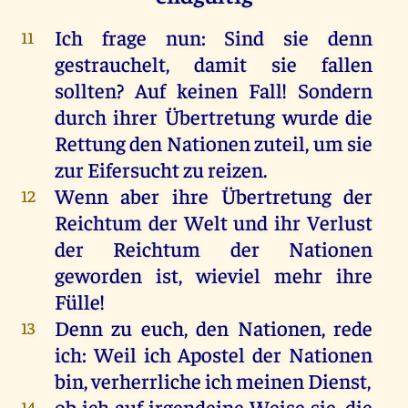
Ich
frage
nun
:
Sind
sie
denn
11
gestrauchelt,
damit
sie
fallen
sollten
?
Auf
keinen
Fall
!
Sondern
durch
ihrer
Übertretung
wurde
die
Rettung
den
Nationen zuteil,
um
sie
zur
Eifersucht
zu
reizen
.
Wenn
aber
ihre
Übertretung
der
12
Reichtum
der
Welt
und
ihr
Verlust
der
Reichtum
der
Nationen
geworden
ist
,
wieviel
mehr
ihre
Fülle
!
Denn
zu
euch
,
den
Nationen,
rede
13
ich
:
Weil
ich
Apostel
der
Nationen
bin
, verherrliche
ich
meinen
Dienst
,
ob
ich
auf
irgendeine
Weise
sie
,
die
14