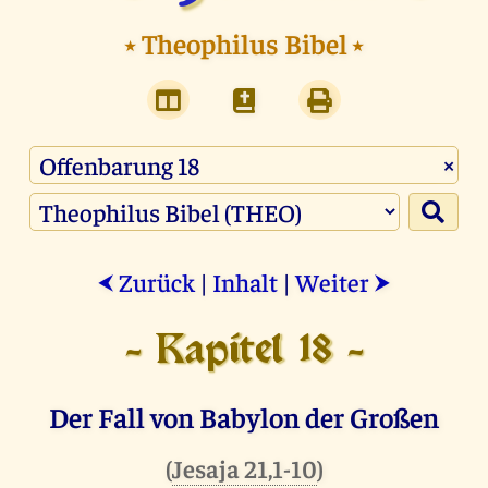
⭑
Theophilus Bibel
⭑
×
Zurück
|
Inhalt
|
Weiter
⮜
⮞
- Kapitel 18 -
Der Fall von Babylon der Großen
(
Jesaja 21,1-10
)