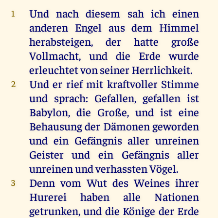
Und
nach
diesem
sah
ich
einen
1
anderen
Engel
aus
dem
Himmel
herabsteigen,
der
hatte
große
Vollmacht,
und
die
Erde
wurde
erleuchtet
von
seiner
Herrlichkeit
.
Und
er
rief
mit
kraftvoller
Stimme
2
und
sprach
:
Gefallen
,
gefallen
ist
Babylon
,
die
Große
,
und
ist
eine
Behausung
der
Dämonen
geworden
und
ein
Gefängnis
aller
unreinen
Geister
und
ein
Gefängnis
aller
unreinen
und
verhassten
Vögel
.
Denn
vom
Wut
des
Weines
ihrer
3
Hurerei
haben
alle
Nationen
getrunken
,
und
die
Könige
der
Erde