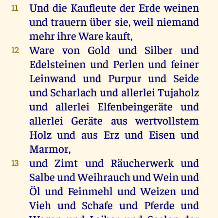
Und
die
Kaufleute
der
Erde
weinen
11
und
trauern
über
sie
,
weil
niemand
mehr
ihre
Ware
kauft
,
Ware
von
Gold
und
Silber
und
12
Edelsteinen
und
Perlen
und
feiner
Leinwand
und
Purpur
und
Seide
und
Scharlach
und
allerlei
Tujaholz
und
allerlei
Elfenbeingeräte
und
allerlei
Geräte
aus
wertvollstem
Holz
und
aus
Erz
und
Eisen
und
Marmor
,
und
Zimt
und
Räucherwerk
und
13
Salbe
und
Weihrauch
und
Wein
und
Öl
und
Feinmehl
und
Weizen
und
Vieh
und
Schafe
und
Pferde
und