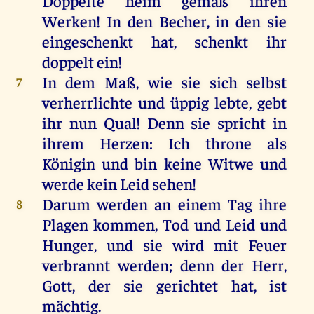
Doppelte
heim
gemäß
ihren
Werken
!
In
den
Becher
,
in
den
sie
eingeschenkt
hat
,
schenkt
ihr
doppelt
ein
!
In
dem
Maß
,
wie
sie
sich
selbst
7
verherrlichte
und
üppig
lebte
,
gebt
ihr
nun
Qual
!
Denn
sie
spricht
in
ihrem
Herzen
:
Ich
throne
als
Königin
und
bin
keine
Witwe
und
werde
kein
Leid
sehen
!
Darum
werden
an
einem
Tag
ihre
8
Plagen
kommen
,
Tod
und
Leid
und
Hunger
,
und
sie
wird
mit
Feuer
verbrannt
werden
;
denn
der
Herr
,
Gott
,
der
sie
gerichtet
hat
,
ist
mächtig
.