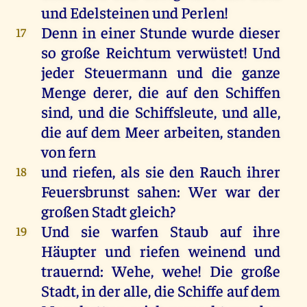
und
Edelsteinen
und
Perlen
!
Denn
in
einer
Stunde
wurde
dieser
17
so
große
Reichtum
verwüstet
!
Und
jeder
Steuermann
und
die
ganze
Menge
derer
,
die
auf
den
Schiffen
sind
,
und
die
Schiffsleute
,
und
alle
,
die
auf
dem
Meer
arbeiten
,
standen
von
fern
und
riefen
,
als
sie
den
Rauch
ihrer
18
Feuersbrunst
sahen
:
Wer
war
der
großen
Stadt
gleich
?
Und
sie
warfen
Staub
auf
ihre
19
Häupter
und
riefen
weinend
und
trauernd:
Wehe
,
wehe
!
Die
große
Stadt
,
in
der
alle
,
die
Schiffe
auf
dem