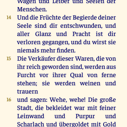
Wagen
und
Leiber
und
Seelen
der
Menschen
.
Und
die
Früchte
der
Begierde
deiner
14
Seele
sind
dir
entschwunden,
und
aller
Glanz
und
Pracht
ist
dir
verloren
gegangen
,
und
du
wirst
sie
niemals
mehr
finden
.
Die
Verkäufer
dieser
Waren
,
die
von
15
ihr
reich
geworden
sind
,
werden
aus
Furcht
vor
ihrer
Qual
von
ferne
stehen
;
sie
werden
weinen
und
trauern
und
sagen
:
Wehe
,
wehe
!
Die
große
16
Stadt
,
die
bekleidet
war
mit
feiner
Leinwand
und
Purpur
und
Scharlach
und
übergoldet
mit
Gold