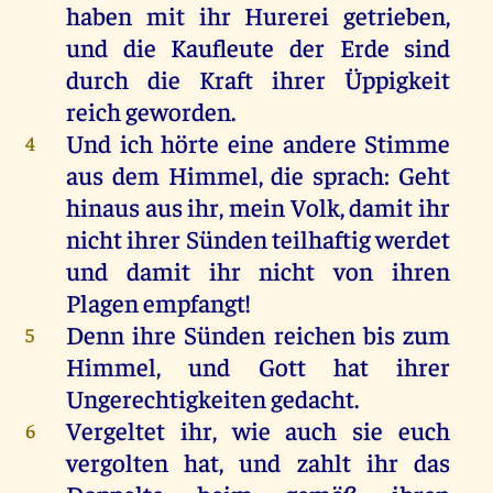
haben
mit
ihr
Hurerei
getrieben
,
und
die
Kaufleute
der
Erde
sind
durch
die
Kraft
ihrer
Üppigkeit
reich
geworden
.
Und
ich
hörte
eine
andere
Stimme
4
aus
dem
Himmel
,
die
sprach
:
Geht
hinaus
aus
ihr
,
mein
Volk
,
damit
ihr
nicht
ihrer
Sünden
teilhaftig
werdet
und
damit
ihr
nicht
von
ihren
Plagen
empfangt
!
Denn
ihre
Sünden
reichen
bis
zum
5
Himmel
,
und
Gott
hat
ihrer
Ungerechtigkeiten
gedacht
.
Vergeltet
ihr
,
wie
auch
sie
euch
6
vergolten
hat
,
und
zahlt
ihr
das