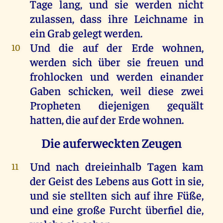
Tage
lang
,
und
sie
werden
nicht
zulassen, dass
ihre
Leichname
in
ein
Grab
gelegt
werden
.
Und
die
auf
der
Erde
wohnen
,
10
werden
sich
über
sie
freuen
und
frohlocken
und
werden
einander
Gaben
schicken
,
weil
diese
zwei
Propheten
diejenigen gequält
hatten
,
die
auf
der
Erde
wohnen
.
Die auferweckten Zeugen
Und
nach
dreieinhalb
Tagen
kam
11
der
Geist
des
Lebens
aus
Gott
in
sie
,
und
sie
stellten
sich
auf
ihre
Füße
,
und
eine
große
Furcht
überfiel
die
,