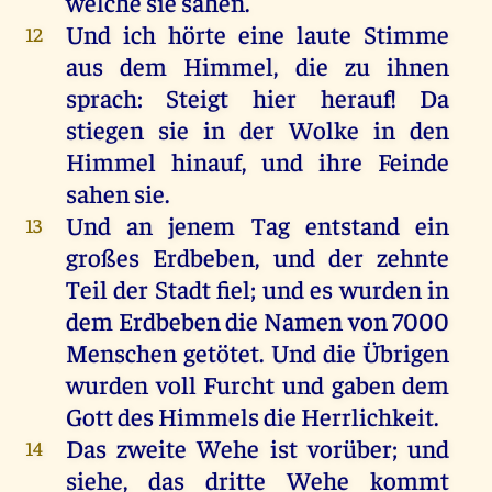
welche
sie
sahen
.
Und
ich
hörte
eine
laute
Stimme
12
aus
dem
Himmel
,
die
zu
ihnen
sprach
:
Steigt
hier
herauf
!
Da
stiegen
sie
in
der
Wolke
in
den
Himmel
hinauf
,
und
ihre
Feinde
sahen
sie
.
Und
an
jenem
Tag
entstand
ein
13
großes
Erdbeben
,
und
der
zehnte
Teil
der
Stadt
fiel
;
und
es
wurden
in
dem
Erdbeben
die
Namen
von
7000
Menschen
getötet
.
Und
die
Übrigen
wurden
voll
Furcht
und
gaben
dem
Gott
des
Himmels
die
Herrlichkeit
.
Das
zweite
Wehe
ist
vorüber
;
und
14
siehe
,
das
dritte
Wehe
kommt