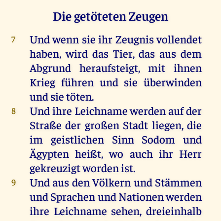
Die getöteten Zeugen
Und
wenn
sie
ihr
Zeugnis
vollendet
7
haben
,
wird
das
Tier
,
das
aus
dem
Abgrund
heraufsteigt,
mit
ihnen
Krieg
führen
und
sie
überwinden
und
sie
töten
.
Und
ihre
Leichname
werden
auf
der
8
Straße
der
großen
Stadt
liegen
,
die
im
geistlichen
Sinn
Sodom
und
Ägypten
heißt
,
wo
auch
ihr
Herr
gekreuzigt
worden
ist
.
Und
aus
den
Völkern
und
Stämmen
9
und
Sprachen
und
Nationen
werden
ihre
Leichname
sehen
, dreieinhalb