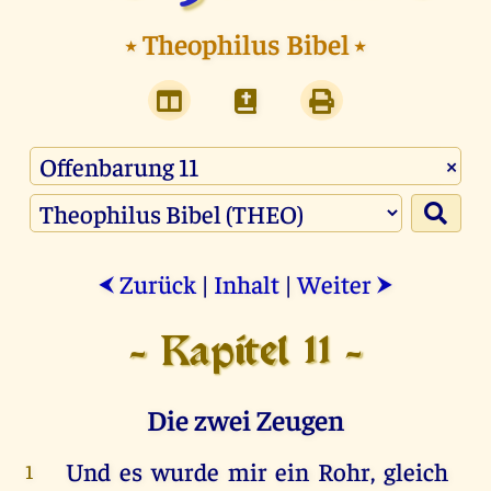
⭑
Theophilus Bibel
⭑
×
Zurück
|
Inhalt
|
Weiter
⮜
⮞
- Kapitel 11 -
Die zwei Zeugen
Und
es
wurde
mir
ein
Rohr
,
gleich
1