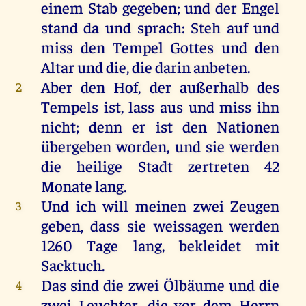
einem
Stab
gegeben
;
und
der
Engel
stand
da
und
sprach
: Steh
auf
und
miss
den
Tempel
Gottes
und
den
Altar
und
die
,
die
darin
anbeten
.
Aber
den
Hof
,
der
außerhalb
des
2
Tempels
ist
, lass
aus
und
miss
ihn
nicht
;
denn
er
ist
den
Nationen
übergeben
worden
,
und
sie
werden
die
heilige
Stadt
zertreten
42
Monate
lang
.
Und
ich
will
meinen
zwei
Zeugen
3
geben
, dass
sie
weissagen
werden
1260
Tage
lang
,
bekleidet
mit
Sacktuch.
Das
sind
die
zwei
Ölbäume
und
die
4
zwei
Leuchter
,
die
vor
dem
Herrn