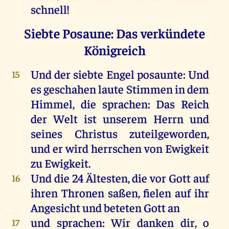
schnell
!
Siebte Posaune: Das verkündete
Königreich
Und
der
siebte
Engel
posaunte
:
Und
15
es
geschahen
laute
Stimmen
in
dem
Himmel
,
die
sprachen
:
Das
Reich
der
Welt
ist
unserem
Herrn
und
seines
Christus
zuteilgeworden,
und
er
wird
herrschen
von
Ewigkeit
zu
Ewigkeit
.
Und
die
24
Ältesten
,
die
vor
Gott
auf
16
ihren
Thronen
saßen
,
fielen
auf
ihr
Angesicht
und
beteten
Gott
an
und
sprachen
:
Wir
danken
dir
,
o
17