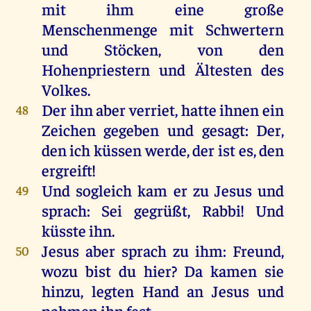
mit
ihm
eine
große
Menschenmenge
mit
Schwertern
und
Stöcken,
von
den
Hohenpriestern
und
Ältesten
des
Volkes
.
Der
ihn
aber
verriet
,
hatte
ihnen
ein
48
Zeichen
gegeben
und
gesagt
:
Der
,
den
ich
küssen
werde
,
der
ist
es
,
den
ergreift
!
Und
sogleich
kam
er
zu
Jesus
und
49
sprach
:
Sei
gegrüßt
,
Rabbi
!
Und
küsste
ihn
.
Jesus
aber
sprach
zu
ihm
:
Freund
,
50
wozu
bist
du
hier
?
Da
kamen
sie
hinzu
,
legten
Hand
an
Jesus
und
nahmen
ihn
fest
.