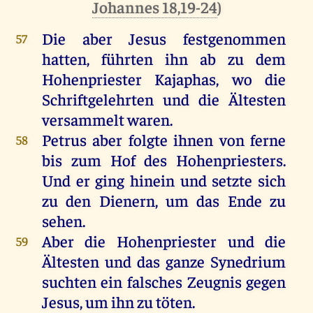
Johannes 18,19-24
)
Die
aber
Jesus
festgenommen
57
hatten
,
führten
ihn
ab
zu
dem
Hohenpriester
Kajaphas,
wo
die
Schriftgelehrten
und
die
Ältesten
versammelt
waren
.
Petrus
aber
folgte
ihnen
von
ferne
58
bis
zum
Hof
des
Hohenpriesters
.
Und
er
ging
hinein
und
setzte
sich
zu
den
Dienern
,
um
das
Ende
zu
sehen
.
Aber
die
Hohenpriester
und
die
59
Ältesten
und
das
ganze
Synedrium
suchten
ein
falsches
Zeugnis
gegen
Jesus
,
um
ihn
zu
töten
.