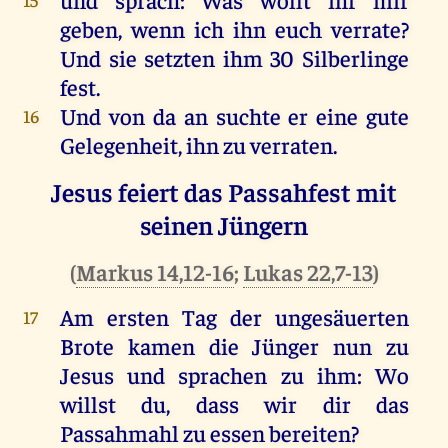
geben
,
wenn
ich
ihn
euch
verrate?
Und
sie
setzten
ihm
30
Silberlinge
fest
.
Und
von
da
an
suchte
er
eine
gute
16
Gelegenheit
,
ihn
zu
verraten
.
Jesus feiert das Passahfest mit
seinen Jüngern
(
Markus 14,12-16
;
Lukas 22,7-13
)
Am
ersten
Tag
der
ungesäuerten
17
Brote
kamen
die
Jünger
nun
zu
Jesus
und
sprachen
zu
ihm
:
Wo
willst
du
, dass
wir
dir
das
Passahmahl
zu
essen
bereiten
?