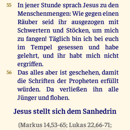
In
jener
Stunde
sprach
Jesus
zu
den
55
Menschenmengen:
Wie
gegen
einen
Räuber
seid
ihr
ausgezogen
mit
Schwertern
und
Stöcken,
um
mich
zu
fangen
!
Täglich
bin
ich
bei
euch
im
Tempel
gesessen
und
habe
gelehrt
,
und
ihr
habt
mich
nicht
ergriffen
.
Das
alles
aber
ist
geschehen
,
damit
56
die
Schriften
der
Propheten
erfüllt
würden
.
Da
verließen
ihn
alle
Jünger
und
flohen
.
Jesus stellt sich dem Sanhedrin
(
Markus 14,53-65
;
Lukas 22,66-71
;