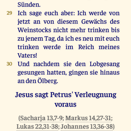
Sünden
.
Ich
sage
euch
aber
:
Ich
werde
von
29
jetzt
an
von
diesem
Gewächs
des
Weinstocks
nicht
mehr
trinken
bis
zu
jenem
Tag
,
da
ich
es
neu
mit
euch
trinken
werde
im
Reich
meines
Vaters
!
Und
nachdem
sie
den
Lobgesang
30
gesungen
hatten
,
gingen
sie
hinaus
an
den
Ölberg
.
Jesus sagt Petrus' Verleugnung
voraus
(
Sacharja 13,7-9
;
Markus 14,27-31
;
Lukas 22,31-38
;
Johannes 13,36-38
)