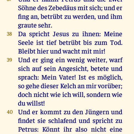
Söhne
des
Zebedäus
mit
sich
;
und
er
fing
an
,
betrübt
zu
werden
,
und
ihm
graute
sehr
.
Da
spricht
Jesus
zu
ihnen
:
Meine
38
Seele
ist
tief
betrübt
bis
zum
Tod
.
Bleibt
hier
und
wacht
mit
mir
!
Und
er
ging
ein
wenig
weiter
,
warf
39
sich
auf
sein
Angesicht
,
betete
und
sprach
:
Mein
Vater
!
Ist
es
möglich
,
so
gehe
dieser
Kelch
an
mir
vorüber
;
doch
nicht
wie
ich
will
,
sondern
wie
du
willst
!
Und
er
kommt
zu
den
Jüngern
und
40
findet
sie
schlafend
und
spricht
zu
Petrus
:
Könnt
ihr
also
nicht
eine