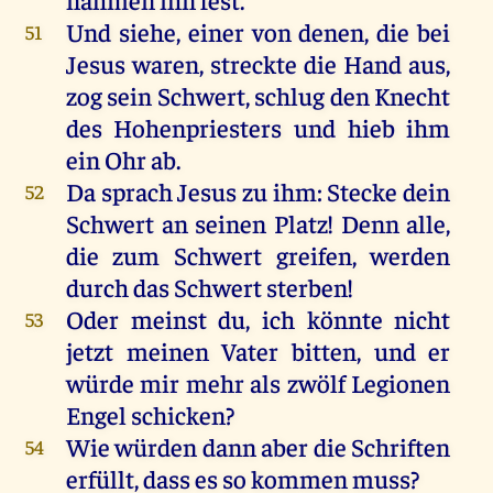
Und
siehe
,
einer
von
denen
,
die
bei
51
Jesus
waren
,
streckte
die
Hand
aus
,
zog
sein
Schwert
,
schlug
den
Knecht
des
Hohenpriesters
und
hieb
ihm
ein
Ohr
ab
.
Da
sprach
Jesus
zu
ihm
:
Stecke
dein
52
Schwert
an
seinen
Platz
!
Denn
alle
,
die
zum
Schwert
greifen
,
werden
durch
das
Schwert
sterben
!
Oder
meinst
du
,
ich
könnte
nicht
53
jetzt
meinen
Vater
bitten
,
und
er
würde
mir
mehr
als
zwölf
Legionen
Engel
schicken
?
Wie
würden
dann
aber
die
Schriften
54
erfüllt
, dass
es
so
kommen
muss?