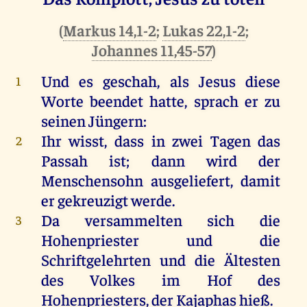
(
Markus 14,1-2
;
Lukas 22,1-2
;
Johannes 11,45-57
)
Und
es
geschah
,
als
Jesus
diese
1
Worte
beendet
hatte
,
sprach
er
zu
seinen
Jüngern
:
Ihr
wisst, dass
in
zwei
Tagen
das
2
Passah
ist
;
dann
wird
der
Menschensohn
ausgeliefert,
damit
er
gekreuzigt
werde
.
Da
versammelten
sich
die
3
Hohenpriester
und
die
Schriftgelehrten
und
die
Ältesten
des
Volkes
im
Hof
des
Hohenpriesters
,
der
Kajaphas
hieß
.