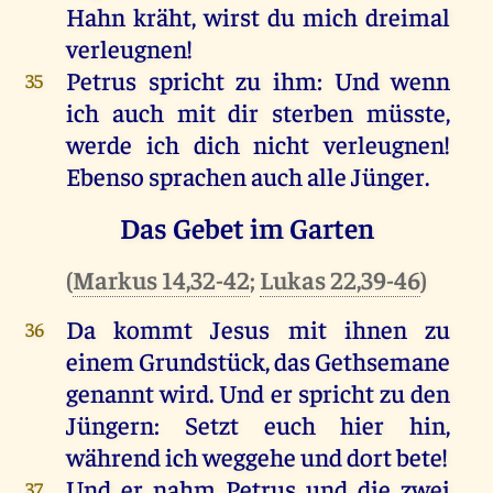
Hahn
kräht
,
wirst
du
mich
dreimal
verleugnen
!
Petrus
spricht
zu
ihm
:
Und
wenn
35
ich
auch
mit
dir
sterben
müsste,
werde
ich
dich
nicht
verleugnen
!
Ebenso
sprachen
auch
alle
Jünger
.
Das Gebet im Garten
(
Markus 14,32-42
;
Lukas 22,39-46
)
Da
kommt
Jesus
mit
ihnen
zu
36
einem
Grundstück,
das
Gethsemane
genannt
wird
.
Und
er
spricht
zu
den
Jüngern
:
Setzt
euch
hier
hin
,
während
ich
weggehe
und
dort
bete
!
Und
er
nahm
Petrus
und
die
zwei
37