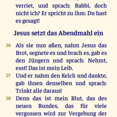
verriet
,
und
sprach
:
Rabbi
,
doch
nicht
ich
?
Er
spricht
zu
ihm
:
Du
hast
es
gesagt
!
Jesus setzt das Abendmahl ein
Als
sie
nun
aßen
,
nahm
Jesus
das
26
Brot
,
segnete
es
und
brach
es
,
gab
es
den
Jüngern
und
sprach
:
Nehmt
,
esst!
Das
ist
mein
Leib
.
Und
er
nahm
den
Kelch
und
dankte
,
27
gab
ihnen
denselben
und
sprach
:
Trinkt
alle
daraus
!
Denn
das
ist
mein
Blut
,
das
des
28
neuen
Bundes
,
das
für
viele
vergossen
wird
zur
Vergebung
der