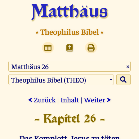
Matthäus
⭑
Theophilus Bibel
⭑
×
Zurück
|
Inhalt
|
Weiter
⮜
⮞
- Kapitel 26 -
Das Komplott, Jesus zu töten