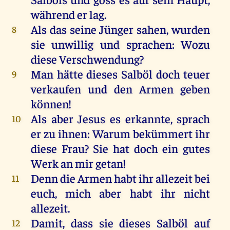
während
er
lag
.
Als
das
seine
Jünger
sahen
,
wurden
8
sie
unwillig
und
sprachen
:
Wozu
diese
Verschwendung?
Man
hätte
dieses
Salböl
doch
teuer
9
verkaufen
und
den
Armen
geben
können
!
Als
aber
Jesus
es
erkannte
,
sprach
10
er
zu
ihnen
:
Warum
bekümmert
ihr
diese
Frau
?
Sie
hat
doch
ein
gutes
Werk
an
mir
getan
!
Denn
die
Armen
habt
ihr
allezeit
bei
11
euch
,
mich
aber
habt
ihr
nicht
allezeit
.
Damit
, dass
sie
dieses
Salböl
auf
12