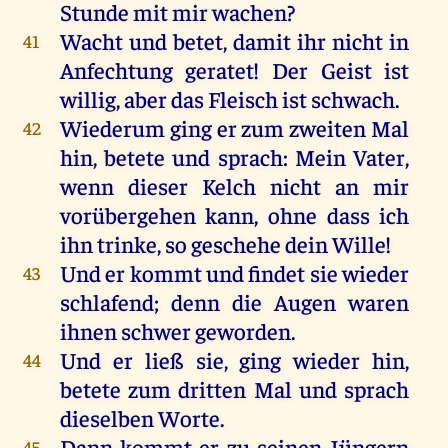
Stunde
mit
mir
wachen
?
Wacht
und
betet
,
damit
ihr
nicht
in
41
Anfechtung
geratet!
Der
Geist
ist
willig
,
aber
das
Fleisch
ist
schwach
.
Wiederum
ging
er
zum
zweiten
Mal
42
hin
,
betete
und
sprach
:
Mein
Vater
,
wenn
dieser
Kelch
nicht
an
mir
vorübergehen
kann
,
ohne
dass
ich
ihn
trinke
,
so
geschehe
dein
Wille
!
Und
er
kommt
und
findet
sie
wieder
43
schlafend
;
denn
die
Augen
waren
ihnen
schwer
geworden
.
Und
er
ließ
sie
,
ging
wieder
hin
,
44
betete
zum
dritten
Mal
und
sprach
dieselben
Worte
.
Dann
kommt
er
zu
seinen
Jüngern
45