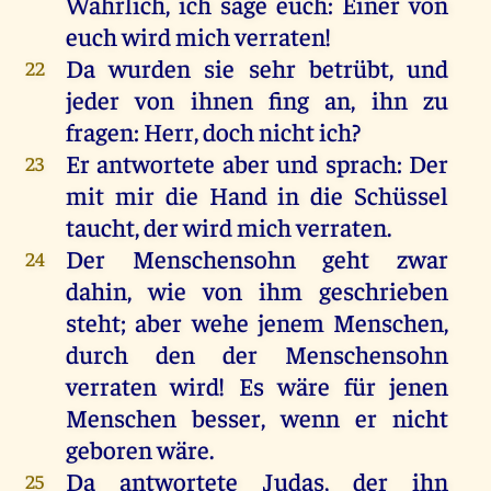
Wahrlich
,
ich
sage
euch
:
Einer
von
euch
wird
mich
verraten
!
Da
wurden
sie
sehr
betrübt
,
und
22
jeder
von
ihnen
fing
an
,
ihn
zu
fragen
:
Herr
,
doch
nicht
ich
?
Er
antwortete
aber
und
sprach
:
Der
23
mit
mir
die
Hand
in
die
Schüssel
taucht
,
der
wird
mich
verraten
.
Der
Menschensohn
geht
zwar
24
dahin
,
wie
von
ihm
geschrieben
steht
;
aber
wehe
jenem
Menschen
,
durch
den
der
Menschensohn
verraten
wird
!
Es
wäre
für
jenen
Menschen
besser
,
wenn
er
nicht
geboren
wäre
.
Da
antwortete
Judas
,
der
ihn
25