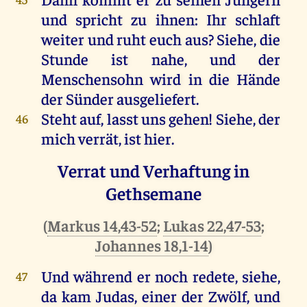
und
spricht
zu
ihnen
:
Ihr
schlaft
weiter
und
ruht
euch
aus
?
Siehe
,
die
Stunde
ist
nahe
,
und
der
Menschensohn
wird
in
die
Hände
der
Sünder
ausgeliefert.
Steht
auf
, lasst
uns
gehen
!
Siehe
,
der
46
mich
verrät
,
ist
hier
.
Verrat und Verhaftung in
Gethsemane
(
Markus 14,43-52
;
Lukas 22,47-53
;
Johannes 18,1-14
)
Und
während
er
noch
redete
,
siehe
,
47
da
kam
Judas
,
einer
der
Zwölf
,
und