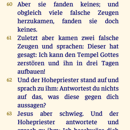
Aber
sie
fanden
keines
;
und
60
obgleich
viele
falsche
Zeugen
herzukamen,
fanden
sie
doch
keines
.
Zuletzt
aber
kamen
zwei
falsche
61
Zeugen
und
sprachen
:
Dieser
hat
gesagt
:
Ich
kann
den
Tempel
Gottes
zerstören
und
ihn
in
drei
Tagen
aufbauen!
Und
der
Hohepriester
stand
auf
und
62
sprach
zu
ihm
:
Antwortest
du
nichts
auf
das
,
was
diese
gegen
dich
aussagen?
Jesus
aber
schwieg
.
Und
der
63
Hohepriester
antwortete
und
sprach
zu
ihm
:
Ich
beschwöre
dich