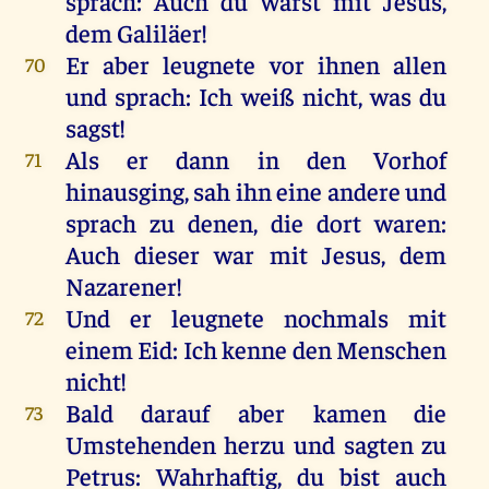
sprach
:
Auch
du
warst
mit
Jesus
,
dem
Galiläer
!
Er
aber
leugnete
vor
ihnen
allen
70
und
sprach
:
Ich
weiß
nicht
,
was
du
sagst
!
Als
er
dann
in
den
Vorhof
71
hinausging
,
sah
ihn
eine
andere
und
sprach
zu
denen
,
die
dort
waren
:
Auch
dieser
war
mit
Jesus
,
dem
Nazarener
!
Und
er
leugnete
nochmals
mit
72
einem
Eid
:
Ich
kenne
den
Menschen
nicht
!
Bald
darauf
aber
kamen
die
73
Umstehenden
herzu
und
sagten
zu
Petrus
:
Wahrhaftig
,
du
bist
auch