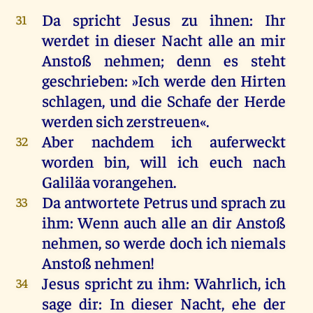
Da
spricht
Jesus
zu
ihnen
:
Ihr
31
werdet
in
dieser
Nacht
alle
an
mir
Anstoß
nehmen
;
denn
es
steht
geschrieben
: »
Ich
werde
den
Hirten
schlagen
,
und
die
Schafe
der
Herde
werden
sich
zerstreuen
«.
Aber
nachdem
ich
auferweckt
32
worden
bin
,
will
ich
euch
nach
Galiläa
vorangehen.
Da
antwortete
Petrus
und
sprach
zu
33
ihm
:
Wenn
auch
alle
an
dir
Anstoß
nehmen
,
so
werde
doch
ich
niemals
Anstoß
nehmen
!
Jesus
spricht
zu
ihm
:
Wahrlich
,
ich
34
sage
dir
:
In
dieser
Nacht
,
ehe
der