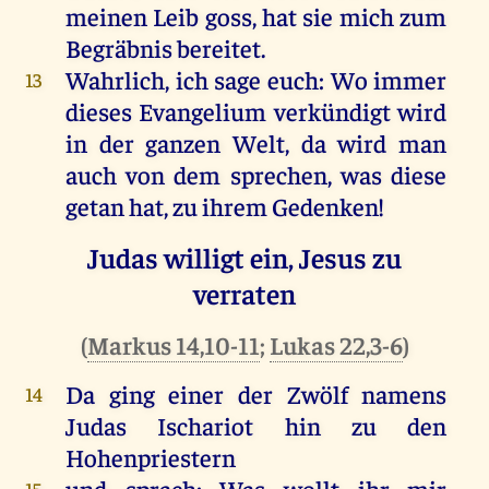
meinen
Leib
goss,
hat
sie
mich
zum
Begräbnis
bereitet
.
Wahrlich
,
ich
sage
euch
:
Wo
immer
13
dieses
Evangelium
verkündigt
wird
in
der
ganzen
Welt
,
da
wird
man
auch
von
dem
sprechen
,
was
diese
getan
hat
,
zu
ihrem
Gedenken
!
Judas willigt ein, Jesus zu
verraten
(
Markus 14,10-11
;
Lukas 22,3-6
)
Da
ging
einer
der
Zwölf
namens
14
Judas
Ischariot
hin
zu
den
Hohenpriestern
und
sprach
:
Was
wollt
ihr
mir
15