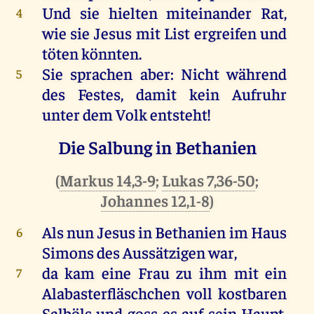
Und
sie
hielten
miteinander
Rat
,
4
wie
sie
Jesus
mit
List
ergreifen
und
töten
könnten
.
Sie
sprachen
aber
:
Nicht
während
5
des
Festes
,
damit
kein
Aufruhr
unter
dem
Volk
entsteht!
Die Salbung in Bethanien
(
Markus 14,3-9
;
Lukas 7,36-50
;
Johannes 12,1-8
)
Als
nun
Jesus
in
Bethanien
im
Haus
6
Simons
des
Aussätzigen
war
,
da
kam
eine
Frau
zu
ihm
mit
ein
7
Alabasterfläschchen
voll
kostbaren
Salböls
und
goss
es
auf
sein
Haupt
,