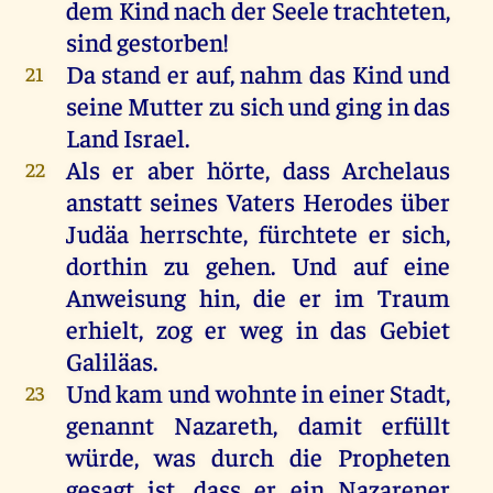
dem
Kind
nach
der
Seele
trachteten
,
sind
gestorben
!
Da
stand
er
auf
,
nahm
das
Kind
und
21
seine
Mutter
zu
sich
und
ging
in
das
Land
Israel
.
Als
er
aber
hörte
, dass
Archelaus
22
anstatt
seines
Vaters
Herodes
über
Judäa
herrschte
,
fürchtete
er
sich
,
dorthin
zu
gehen
.
Und
auf
eine
Anweisung
hin
,
die
er
im
Traum
erhielt
,
zog
er
weg
in
das
Gebiet
Galiläas
.
Und
kam
und
wohnte
in
einer
Stadt
,
23
genannt
Nazareth
,
damit
erfüllt
würde
,
was
durch
die
Propheten
gesagt
ist
, dass
er
ein
Nazarener