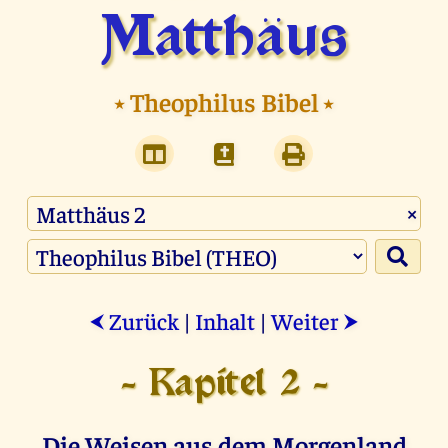
Matthäus
⭑
Theophilus Bibel
⭑
×
Zurück
|
Inhalt
|
Weiter
⮜
⮞
- Kapitel 2 -
Die Weisen aus dem Morgenland