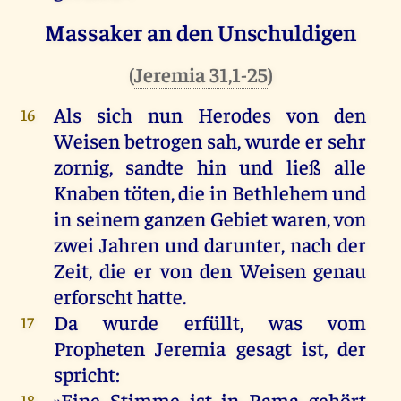
Massaker an den Unschuldigen
(
Jeremia 31,1-25
)
Als
sich
nun
Herodes
von
den
16
Weisen
betrogen
sah
,
wurde
er
sehr
zornig
,
sandte
hin
und
ließ
alle
Knaben
töten
,
die
in
Bethlehem
und
in
seinem
ganzen
Gebiet
waren
,
von
zwei
Jahren
und
darunter
,
nach
der
Zeit
,
die
er
von
den
Weisen
genau
erforscht
hatte
.
Da
wurde
erfüllt
,
was
vom
17
Propheten
Jeremia
gesagt
ist
,
der
spricht
:
»
Eine
Stimme
ist
in
Rama
gehört
18