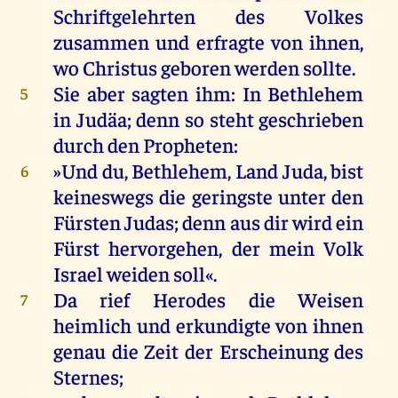
Schriftgelehrten
des
Volkes
zusammen
und
erfragte
von
ihnen
,
wo
Christus
geboren
werden
sollte
.
Sie
aber
sagten
ihm
:
In
Bethlehem
5
in
Judäa
;
denn
so
steht
geschrieben
durch
den
Propheten
:
»
Und
du
,
Bethlehem
,
Land
Juda
,
bist
6
keineswegs
die
geringste
unter
den
Fürsten
Judas
;
denn
aus
dir
wird
ein
Fürst
hervorgehen
,
der
mein
Volk
Israel
weiden
soll
«.
Da
rief
Herodes
die
Weisen
7
heimlich
und
erkundigte
von
ihnen
genau
die
Zeit
der
Erscheinung
des
Sternes;