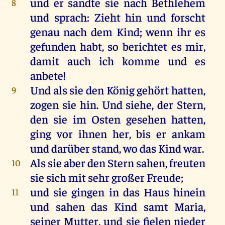
und
er
sandte
sie
nach
Bethlehem
8
und
sprach
:
Zieht
hin
und
forscht
genau
nach
dem
Kind
;
wenn
ihr
es
gefunden
habt
,
so
berichtet
es
mir
,
damit
auch
ich
komme
und
es
anbete
!
Und
als
sie
den
König
gehört
hatten
,
9
zogen
sie
hin
.
Und
siehe
,
der
Stern
,
den
sie
im
Osten
gesehen
hatten
,
ging
vor
ihnen
her
,
bis
er
ankam
und
darüber
stand
,
wo
das
Kind
war
.
Als
sie
aber
den
Stern
sahen
,
freuten
10
sie
sich
mit
sehr
großer
Freude
;
und
sie
gingen
in
das
Haus
hinein
11
und
sahen
das
Kind
samt
Maria
,
seiner
Mutter
,
und
sie
fielen
nieder