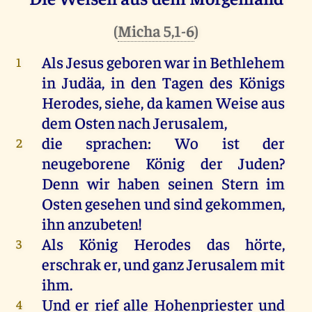
(
Micha 5,1-6
)
Als
Jesus
geboren
war
in
Bethlehem
1
in
Judäa
,
in
den
Tagen
des
Königs
Herodes
,
siehe
,
da
kamen
Weise
aus
dem
Osten
nach
Jerusalem
,
die
sprachen
:
Wo
ist
der
2
neugeborene
König
der
Juden
?
Denn
wir
haben
seinen
Stern
im
Osten
gesehen
und
sind
gekommen
,
ihn
anzubeten
!
Als
König
Herodes
das
hörte
,
3
erschrak
er
,
und
ganz
Jerusalem
mit
ihm
.
Und
er
rief
alle
Hohenpriester
und
4