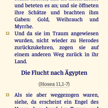
und
beteten
es
an
;
und
sie
öffneten
ihre
Schätze
und
brachten
ihm
Gaben
:
Gold
,
Weihrauch
und
Myrrhe
.
Und
da
sie
im
Traum
angewiesen
12
wurden
,
nicht
wieder
zu
Herodes
zurückzukehren,
zogen
sie
auf
einem
anderen
Weg
zurück
in
ihr
Land
.
Die Flucht nach Ägypten
(
Hosea 11,1-7
)
Als
sie
aber
weggezogen
waren
,
13
siehe
,
da
erscheint
ein
Engel
des