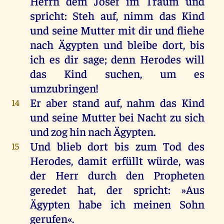
Herrn
dem
Josef
im
Traum
und
spricht
: Steh
auf
,
nimm
das
Kind
und
seine
Mutter
mit
dir
und
fliehe
nach
Ägypten
und
bleibe
dort
,
bis
ich
es
dir
sage
;
denn
Herodes
will
das
Kind
suchen
,
um
es
umzubringen
!
Er
aber
stand
auf
,
nahm
das
Kind
14
und
seine
Mutter
bei
Nacht
zu
sich
und
zog
hin
nach
Ägypten
.
Und
blieb
dort
bis
zum
Tod
des
15
Herodes
,
damit
erfüllt
würde
,
was
der
Herr
durch
den
Propheten
geredet
hat
,
der
spricht
: »
Aus
Ägypten
habe
ich
meinen
Sohn
gerufen
«.