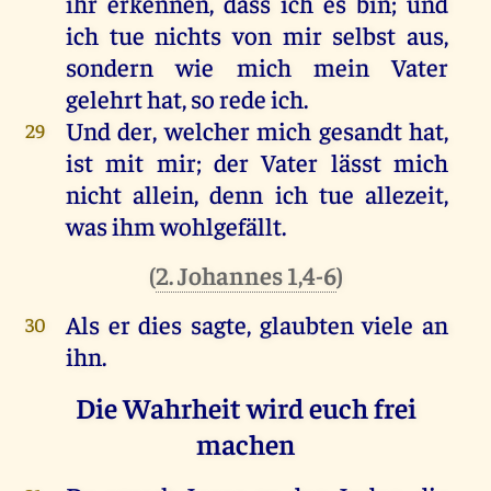
ihr
erkennen
, dass
ich
es
bin
;
und
ich
tue
nichts
von
mir
selbst
aus
,
sondern
wie
mich
mein
Vater
gelehrt
hat
,
so
rede
ich
.
Und
der
,
welcher
mich
gesandt
hat
,
29
ist
mit
mir
;
der
Vater
lässt
mich
nicht
allein
,
denn
ich
tue
allezeit
,
was
ihm
wohlgefällt.
(
2. Johannes 1,4-6
)
Als
er
dies
sagte
,
glaubten
viele
an
30
ihn
.
Die Wahrheit wird euch frei
machen