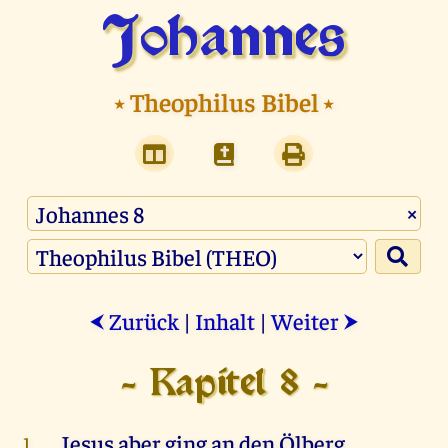
Johannes
⭑
Theophilus Bibel
⭑
×
Zurück
|
Inhalt
|
Weiter
⮜
⮞
- Kapitel 8 -
Jesus
aber
ging
an
den
Ölberg
.
1