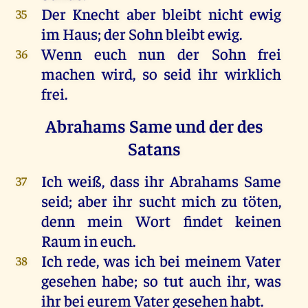
Der
Knecht
aber
bleibt
nicht
ewig
35
im
Haus
;
der
Sohn
bleibt
ewig
.
Wenn
euch
nun
der
Sohn
frei
36
machen
wird
,
so
seid
ihr
wirklich
frei
.
Abrahams Same und der des
Satans
Ich
weiß
, dass
ihr
Abrahams
Same
37
seid
;
aber
ihr
sucht
mich
zu
töten
,
denn
mein
Wort
findet
keinen
Raum
in
euch
.
Ich
rede
,
was
ich
bei
meinem
Vater
38
gesehen
habe
;
so
tut
auch
ihr
,
was
ihr
bei
eurem
Vater
gesehen
habt
.