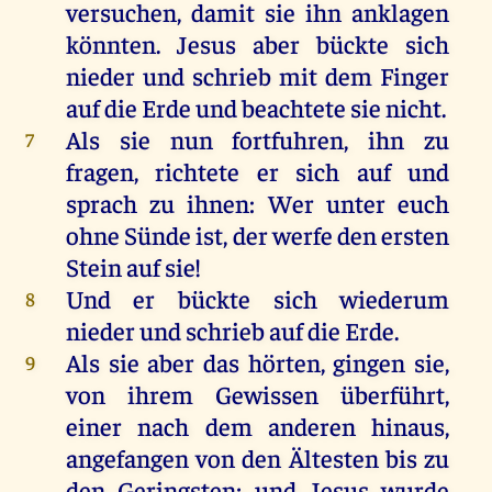
versuchen
,
damit
sie
ihn
anklagen
könnten
.
Jesus
aber
bückte
sich
nieder
und
schrieb
mit
dem
Finger
auf
die
Erde
und
beachtete
sie
nicht
.
Als
sie
nun
fortfuhren,
ihn
zu
7
fragen
,
richtete
er
sich
auf
und
sprach
zu
ihnen
:
Wer
unter
euch
ohne
Sünde
ist
,
der
werfe
den
ersten
Stein
auf
sie
!
Und
er
bückte
sich
wiederum
8
nieder
und
schrieb
auf
die
Erde
.
Als
sie
aber
das
hörten
,
gingen
sie
,
9
von
ihrem
Gewissen
überführt
,
einer
nach
dem
anderen
hinaus
,
angefangen
von
den
Ältesten
bis
zu
den
Geringsten
;
und
Jesus
wurde