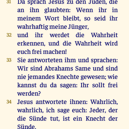
Da
sprach
Jesus
zu
den
Juden
,
die
31
an
ihn
glaubten
:
Wenn
ihr
in
meinem
Wort
bleibt
,
so
seid
ihr
wahrhaftig
meine
Jünger
,
und
ihr
werdet
die
Wahrheit
32
erkennen
,
und
die
Wahrheit
wird
euch
frei
machen
!
Sie
antworteten
ihm
und
sprachen
:
33
Wir
sind
Abrahams
Same
und
sind
nie
jemandes
Knechte
gewesen
;
wie
kannst
du
da
sagen
:
Ihr
sollt
frei
werden
?
Jesus
antwortete
ihnen
:
Wahrlich
,
34
wahrlich
,
ich
sage
euch
:
Jeder
,
der
die
Sünde
tut
,
ist
ein
Knecht
der
Sünde
.