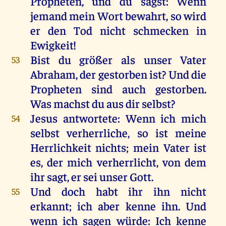
Propheten
,
und
du
sagst
:
Wenn
jemand
mein
Wort
bewahrt
,
so
wird
er
den
Tod
nicht
schmecken
in
Ewigkeit
!
Bist
du
größer
als
unser
Vater
53
Abraham
,
der
gestorben
ist
?
Und
die
Propheten
sind
auch
gestorben
.
Was
machst
du
aus
dir
selbst
?
Jesus
antwortete
:
Wenn
ich
mich
54
selbst
verherrliche,
so
ist
meine
Herrlichkeit
nichts
;
mein
Vater
ist
es
,
der
mich
verherrlicht,
von
dem
ihr
sagt
,
er
sei
unser
Gott
.
Und
doch
habt
ihr
ihn
nicht
55
erkannt
;
ich
aber
kenne
ihn
.
Und
wenn
ich
sagen
würde
:
Ich
kenne