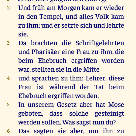
Und
früh
am
Morgen
kam
er
wieder
2
in
den
Tempel
,
und
alles
Volk
kam
zu
ihm
;
und
er
setzte
sich
und
lehrte
sie
.
Da
brachten
die
Schriftgelehrten
3
und
Pharisäer
eine
Frau
zu
ihm
,
die
beim
Ehebruch
ergriffen
worden
war
,
stellten
sie
in
die
Mitte
und
sprachen
zu
ihm
:
Lehrer
,
diese
4
Frau
ist
während
der
Tat
beim
Ehebruch
ergriffen
worden
.
In
unserem
Gesetz
aber
hat
Mose
5
geboten
, dass
solche
gesteinigt
werden
sollen
.
Was
sagst
nun
du
?
Das
sagten
sie
aber
,
um
ihn
zu
6