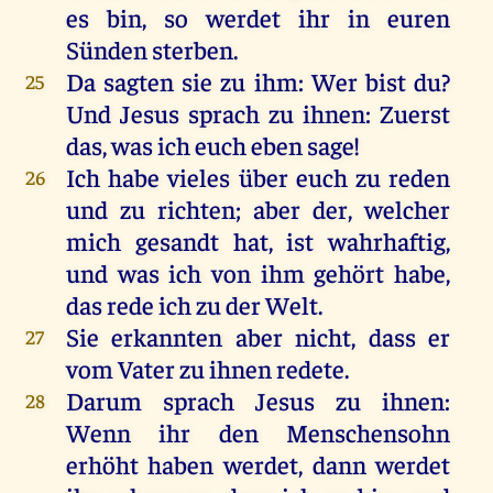
es
bin
,
so
werdet
ihr
in
euren
Sünden
sterben
.
Da
sagten
sie
zu
ihm
:
Wer
bist
du
?
25
Und
Jesus
sprach
zu
ihnen
:
Zuerst
das
,
was
ich
euch
eben
sage
!
Ich
habe
vieles
über
euch
zu
reden
26
und
zu
richten
;
aber
der
,
welcher
mich
gesandt
hat
,
ist
wahrhaftig
,
und
was
ich
von
ihm
gehört
habe
,
das
rede
ich
zu
der
Welt
.
Sie
erkannten
aber
nicht
, dass
er
27
vom
Vater
zu
ihnen
redete
.
Darum
sprach
Jesus
zu
ihnen
:
28
Wenn
ihr
den
Menschensohn
erhöht
haben
werdet
,
dann
werdet