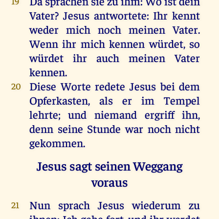
Da
sprachen
sie
zu
ihm
:
Wo
ist
dein
19
Vater
?
Jesus
antwortete
:
Ihr
kennt
weder
mich
noch
meinen
Vater
.
Wenn
ihr
mich
kennen
würdet
,
so
würdet
ihr
auch
meinen
Vater
kennen
.
Diese
Worte
redete
Jesus
bei
dem
20
Opferkasten,
als
er
im
Tempel
lehrte
;
und
niemand
ergriff
ihn
,
denn
seine
Stunde
war
noch
nicht
gekommen
.
Jesus sagt seinen Weggang
voraus
Nun
sprach
Jesus
wiederum
zu
21
ihnen
:
Ich
gehe
fort
,
und
ihr
werdet