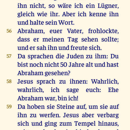
ihn
nicht
,
so
wäre
ich
ein
Lügner
,
gleich
wie
ihr
.
Aber
ich
kenne
ihn
und
halte
sein
Wort
.
Abraham
,
euer
Vater
, frohlockte,
56
dass
er
meinen
Tag
sehen
sollte
;
und
er
sah
ihn
und
freute
sich
.
Da
sprachen
die
Juden
zu
ihm
:
Du
57
bist
noch
nicht
50
Jahre
alt
und
hast
Abraham
gesehen
?
Jesus
sprach
zu
ihnen
:
Wahrlich
,
58
wahrlich
,
ich
sage
euch
:
Ehe
Abraham
war
,
bin
ich
!
Da
hoben
sie
Steine
auf
,
um
sie
auf
59
ihn
zu
werfen
.
Jesus
aber
verbarg
sich
und
ging
zum
Tempel
hinaus
,