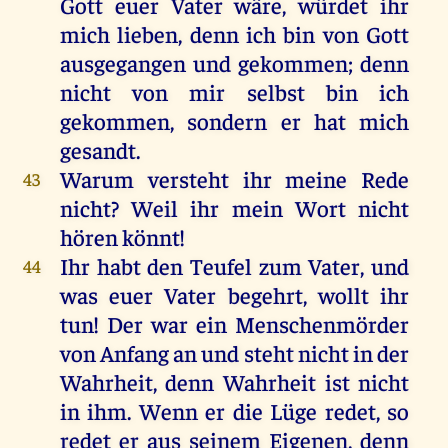
Gott
euer
Vater
wäre
,
würdet
ihr
mich
lieben
,
denn
ich
bin
von
Gott
ausgegangen
und
gekommen
;
denn
nicht
von
mir
selbst
bin
ich
gekommen
,
sondern
er
hat
mich
gesandt
.
Warum
versteht
ihr
meine
Rede
43
nicht
?
Weil
ihr
mein
Wort
nicht
hören
könnt
!
Ihr
habt
den
Teufel
zum
Vater
,
und
44
was
euer
Vater
begehrt
,
wollt
ihr
tun
!
Der
war
ein
Menschenmörder
von
Anfang
an
und
steht
nicht
in
der
Wahrheit
,
denn
Wahrheit
ist
nicht
in
ihm
.
Wenn
er
die
Lüge
redet
,
so
redet
er
aus
seinem
Eigenen
,
denn