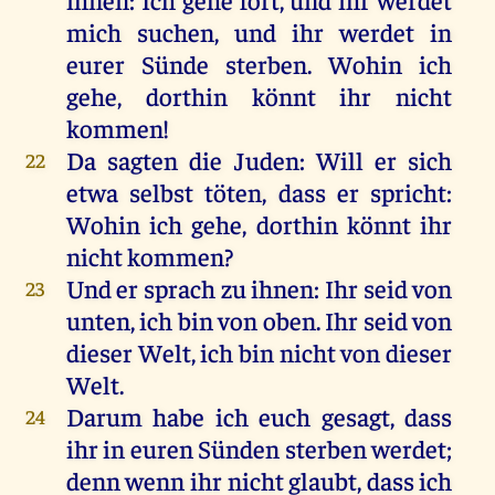
mich
suchen
,
und
ihr
werdet
in
eurer
Sünde
sterben
.
Wohin
ich
gehe
,
dorthin
könnt
ihr
nicht
kommen
!
Da
sagten
die
Juden
:
Will
er
sich
22
etwa
selbst
töten
, dass
er
spricht
:
Wohin
ich
gehe
,
dorthin
könnt
ihr
nicht
kommen
?
Und
er
sprach
zu
ihnen
:
Ihr
seid
von
23
unten
,
ich
bin
von
oben
.
Ihr
seid
von
dieser
Welt
,
ich
bin
nicht
von
dieser
Welt
.
Darum
habe
ich
euch
gesagt
, dass
24
ihr
in
euren
Sünden
sterben
werdet
;
denn
wenn
ihr
nicht
glaubt
, dass
ich