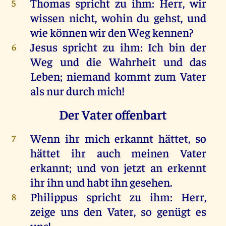
Thomas
spricht
zu
ihm
:
Herr
,
wir
5
wissen
nicht
,
wohin
du
gehst
,
und
wie
können
wir
den
Weg
kennen
?
Jesus
spricht
zu
ihm
:
Ich
bin
der
6
Weg
und
die
Wahrheit
und
das
Leben
;
niemand
kommt
zum
Vater
als
nur
durch
mich
!
Der Vater offenbart
Wenn
ihr
mich
erkannt
hättet
,
so
7
hättet
ihr
auch
meinen
Vater
erkannt
;
und
von
jetzt
an
erkennt
ihr
ihn
und
habt
ihn
gesehen
.
Philippus
spricht
zu
ihm
:
Herr
,
8
zeige
uns
den
Vater
,
so
genügt
es
uns
!