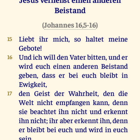
Beistand
(
Johannes 16,5-16
)
Liebt
ihr
mich
,
so
haltet
meine
15
Gebote
!
Und
ich
will
den
Vater
bitten
,
und
er
16
wird
euch
einen
anderen
Beistand
geben
, dass
er
bei
euch
bleibt
in
Ewigkeit
,
den
Geist
der
Wahrheit
,
den
die
17
Welt
nicht
empfangen
kann
,
denn
sie
beachtet
ihn
nicht
und
erkennt
ihn
nicht
;
ihr
aber
erkennt
ihn
,
denn
er
bleibt
bei
euch
und
wird
in
euch
sein
.