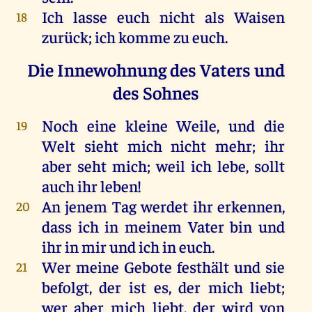
Ich
lasse
euch
nicht
als
Waisen
18
zurück
;
ich
komme
zu
euch
.
Die Innewohnung des Vaters und
des Sohnes
Noch
eine
kleine
Weile
,
und
die
19
Welt
sieht
mich
nicht
mehr
;
ihr
aber
seht
mich
;
weil
ich
lebe
,
sollt
auch
ihr
leben
!
An
jenem
Tag
werdet
ihr
erkennen
,
20
dass
ich
in
meinem
Vater
bin
und
ihr
in
mir
und
ich
in
euch
.
Wer
meine
Gebote
festhält
und
sie
21
befolgt,
der
ist
es
,
der
mich
liebt
;
wer
aber
mich
liebt
,
der
wird
von