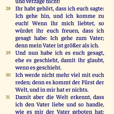
und
verzage
nicht
!
Ihr
habt
gehört
, dass
ich
euch
sagte
:
28
Ich
gehe
hin
,
und
ich
komme
zu
euch
!
Wenn
ihr
mich
liebtet
,
so
würdet
ihr
euch
freuen
, dass
ich
gesagt
habe
:
Ich
gehe
zum
Vater
;
denn
mein
Vater
ist
größer
als
ich
.
Und
nun
habe
ich
es
euch
gesagt
,
29
ehe
es
geschieht
,
damit
ihr
glaubt
,
wenn
es
geschieht
.
Ich
werde
nicht
mehr
viel
mit
euch
30
reden
;
denn
es
kommt
der
Fürst
der
Welt
,
und
in
mir
hat
er
nichts
.
Damit
aber
die
Welt
erkennt
, dass
31
ich
den
Vater
liebe
und
so
handle,
wie
es
mir
der
Vater
geboten
hat
: