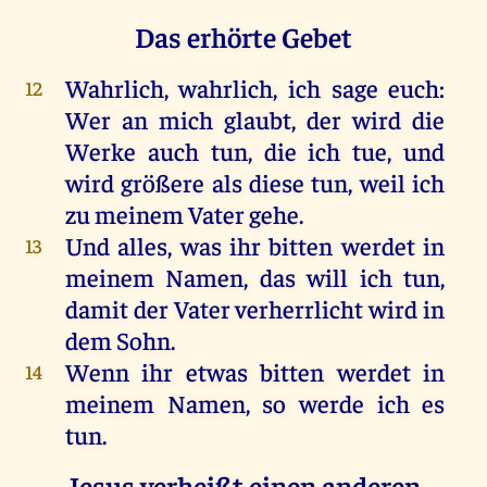
Das erhörte Gebet
Wahrlich
,
wahrlich
,
ich
sage
euch
:
12
Wer
an
mich
glaubt
,
der
wird
die
Werke
auch
tun
,
die
ich
tue
,
und
wird
größere
als
diese
tun
,
weil
ich
zu
meinem
Vater
gehe
.
Und
alles
,
was
ihr
bitten
werdet
in
13
meinem
Namen
,
das
will
ich
tun
,
damit
der
Vater
verherrlicht
wird
in
dem
Sohn
.
Wenn
ihr
etwas
bitten
werdet
in
14
meinem
Namen
,
so
werde
ich
es
tun
.
Jesus verheißt einen anderen