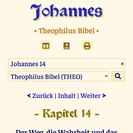
Johannes
⭑
Theophilus Bibel
⭑
×
Zurück
|
Inhalt
|
Weiter
⮜
⮞
- Kapitel 14 -
Der Weg, die Wahrheit und das