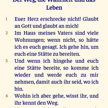
Leben
Euer
Herz
erschrecke
nicht
!
Glaubt
1
an
Gott
und
glaubt
an
mich
!
Im
Haus
meines
Vaters
sind
viele
2
Wohnungen
;
wenn
nicht
,
so
hätte
ich
es
euch
gesagt
.
Ich
gehe
hin
,
um
euch
eine
Stätte
zu
bereiten
.
Und
wenn
ich
hingehe
und
euch
3
eine
Stätte
bereite
,
so
komme
ich
wieder
und
werde
euch
zu
mir
nehmen
,
damit
auch
ihr
seid
,
wo
ich
bin
.
Wohin
ich
aber
gehe
, wisst
ihr
,
und
4
ihr
kennt
den
Weg
.