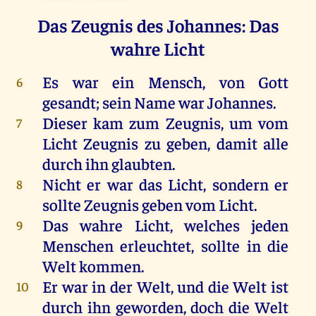
Das Zeugnis des Johannes: Das
wahre Licht
Es
war
ein
Mensch
,
von
Gott
6
gesandt
;
sein
Name
war
Johannes
.
Dieser
kam
zum
Zeugnis
,
um
vom
7
Licht
Zeugnis
zu
geben
,
damit
alle
durch
ihn
glaubten
.
Nicht
er
war
das
Licht
,
sondern
er
8
sollte
Zeugnis
geben
vom
Licht
.
Das
wahre
Licht
,
welches
jeden
9
Menschen
erleuchtet
,
sollte
in
die
Welt
kommen
.
Er
war
in
der
Welt
,
und
die
Welt
ist
10
durch
ihn
geworden
,
doch
die
Welt