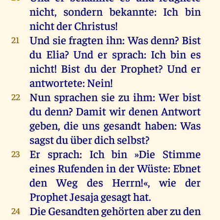
nicht
,
sondern
bekannte
:
Ich
bin
nicht
der
Christus
!
Und
sie
fragten
ihn
:
Was
denn
?
Bist
21
du
Elia
?
Und
er
sprach
:
Ich
bin
es
nicht
!
Bist
du
der
Prophet
?
Und
er
antwortete
:
Nein
!
Nun
sprachen
sie
zu
ihm
:
Wer
bist
22
du
denn
?
Damit
wir
denen
Antwort
geben
,
die
uns
gesandt
haben
:
Was
sagst
du
über
dich
selbst
?
Er
sprach
:
Ich
bin
»
Die
Stimme
23
eines
Rufenden
in
der
Wüste
: Ebnet
den
Weg
des
Herrn
!«,
wie
der
Prophet
Jesaja
gesagt
hat
.
Die
Gesandten
gehörten
aber
zu
den
24