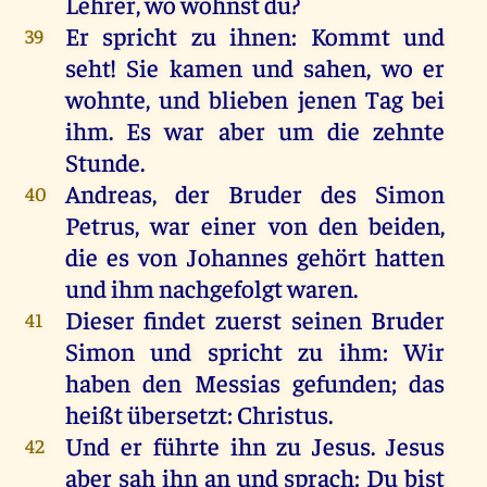
Lehrer
,
wo
wohnst
du
?
Er
spricht
zu
ihnen
:
Kommt
und
39
seht
!
Sie
kamen
und
sahen
,
wo
er
wohnte
,
und
blieben
jenen
Tag
bei
ihm
.
Es
war
aber
um
die
zehnte
Stunde
.
Andreas
,
der
Bruder
des
Simon
40
Petrus
,
war
einer
von
den
beiden
,
die
es
von
Johannes
gehört
hatten
und
ihm
nachgefolgt
waren
.
Dieser
findet
zuerst
seinen
Bruder
41
Simon
und
spricht
zu
ihm
:
Wir
haben
den
Messias
gefunden
;
das
heißt
übersetzt:
Christus
.
Und
er
führte
ihn
zu
Jesus
.
Jesus
42
aber
sah
ihn
an
und
sprach
:
Du
bist