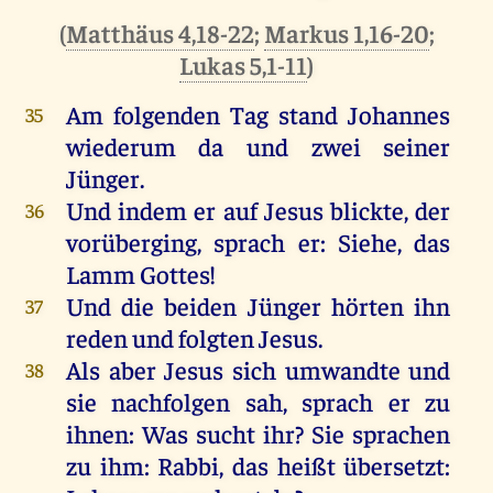
(
Matthäus 4,18-22
;
Markus 1,16-20
;
Lukas 5,1-11
)
Am
folgenden
Tag
stand
Johannes
35
wiederum
da
und
zwei
seiner
Jünger
.
Und
indem
er
auf
Jesus
blickte,
der
36
vorüberging
,
sprach
er
:
Siehe
,
das
Lamm
Gottes
!
Und
die
beiden
Jünger
hörten
ihn
37
reden
und
folgten
Jesus
.
Als
aber
Jesus
sich
umwandte
und
38
sie
nachfolgen
sah
,
sprach
er
zu
ihnen
:
Was
sucht
ihr
?
Sie
sprachen
zu
ihm
:
Rabbi
,
das
heißt
übersetzt: