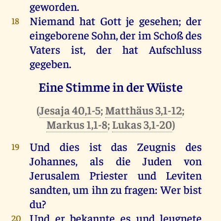
geworden
.
Niemand
hat
Gott
je
gesehen
;
der
18
eingeborene
Sohn
,
der
im
Schoß
des
Vaters
ist
,
der
hat
Aufschluss
gegeben
.
Eine Stimme in der Wüste
(
Jesaja 40,1-5
;
Matthäus 3,1-12
;
Markus 1,1-8
;
Lukas 3,1-20
)
Und
dies
ist
das
Zeugnis
des
19
Johannes
,
als
die
Juden
von
Jerusalem
Priester
und
Leviten
sandten
,
um
ihn
zu
fragen
:
Wer
bist
du
?
Und
er
bekannte
es
und
leugnete
20