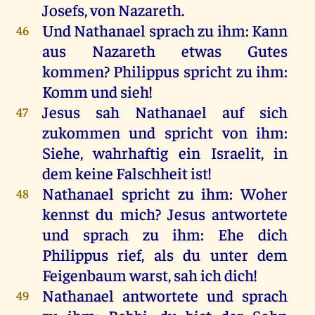
Josefs,
von
Nazareth
.
Und
Nathanael
sprach
zu
ihm
:
Kann
46
aus
Nazareth
etwas
Gutes
kommen
?
Philippus
spricht
zu
ihm
:
Komm
und
sieh
!
Jesus
sah
Nathanael
auf
sich
47
zukommen
und
spricht
von
ihm
:
Siehe
,
wahrhaftig
ein
Israelit,
in
dem
keine
Falschheit
ist
!
Nathanael
spricht
zu
ihm
:
Woher
48
kennst
du
mich
?
Jesus
antwortete
und
sprach
zu
ihm
:
Ehe
dich
Philippus
rief
,
als
du
unter
dem
Feigenbaum
warst
,
sah
ich
dich
!
Nathanael
antwortete
und
sprach
49