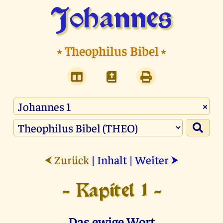
Johannes
⭑
Theophilus Bibel
⭑
×
Zurück
|
Inhalt
|
Weiter
⮜
⮞
- Kapitel 1 -
Das ewige Wort