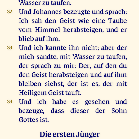
Wasser
zu
taufen
.
Und
Johannes
bezeugte
und
sprach
:
32
Ich
sah
den
Geist
wie
eine
Taube
vom
Himmel
herabsteigen,
und
er
blieb
auf
ihm
.
Und
ich
kannte
ihn
nicht
;
aber
der
33
mich
sandte
,
mit
Wasser
zu
taufen
,
der
sprach
zu
mir
:
Der
,
auf
den
du
den
Geist
herabsteigen
und
auf
ihm
bleiben
siehst
,
der
ist
es
,
der
mit
Heiligem
Geist
tauft
.
Und
ich
habe
es
gesehen
und
34
bezeuge
, dass
dieser
der
Sohn
Gottes
ist
.
Die ersten Jünger