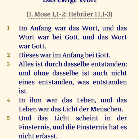
(
1. Mose 1,1-2
;
Hebräer 11,1-3
)
Im
Anfang
war
das
Wort
,
und
das
1
Wort
war
bei
Gott
,
und
das
Wort
war
Gott
.
Dieses
war
im
Anfang
bei
Gott
.
2
Alles
ist
durch
dasselbe
entstanden;
3
und
ohne
dasselbe
ist
auch
nicht
eines
entstanden,
was
entstanden
ist
.
In
ihm
war
das
Leben
,
und
das
4
Leben
war
das
Licht
der
Menschen
.
Und
das
Licht
scheint
in
der
5
Finsternis
,
und
die
Finsternis
hat
es
nicht
erfasst.