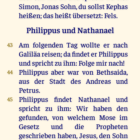
Simon
, Jonas
Sohn
,
du
sollst
Kephas
heißen
;
das
heißt
übersetzt:
Fels
.
Philippus und Nathanael
Am
folgenden
Tag
wollte
er
nach
43
Galiläa
reisen
;
da
findet
er
Philippus
und
spricht
zu
ihm
:
Folge
mir
nach
!
Philippus
aber
war
von
Bethsaida
,
44
aus
der
Stadt
des
Andreas
und
Petrus
.
Philippus
findet
Nathanael
und
45
spricht
zu
ihm
:
Wir
haben
den
gefunden
,
von
welchem
Mose
im
Gesetz
und
die
Propheten
geschrieben
haben
,
Jesus
,
den
Sohn