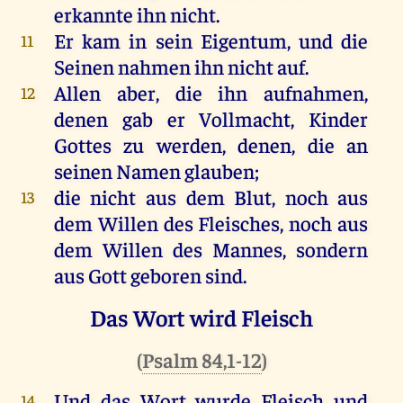
erkannte
ihn
nicht
.
Er
kam
in
sein
Eigentum
,
und
die
11
Seinen
nahmen
ihn
nicht
auf
.
Allen
aber
,
die
ihn
aufnahmen
,
12
denen
gab
er
Vollmacht,
Kinder
Gottes
zu
werden
,
denen
,
die
an
seinen
Namen
glauben
;
die
nicht
aus
dem
Blut
,
noch
aus
13
dem
Willen
des
Fleisches
,
noch
aus
dem
Willen
des
Mannes
,
sondern
aus
Gott
geboren
sind
.
Das Wort wird Fleisch
(
Psalm 84,1-12
)
Und
das
Wort
wurde
Fleisch
und
14