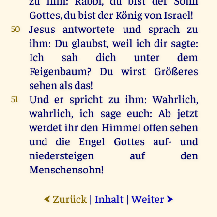
zu
ihm
:
Rabbi
,
du
bist
der
Sohn
Gottes
,
du
bist
der
König
von
Israel
!
Jesus
antwortete
und
sprach
zu
50
ihm
:
Du
glaubst
,
weil
ich
dir
sagte
:
Ich
sah
dich
unter
dem
Feigenbaum
?
Du
wirst
Größeres
sehen
als
das
!
Und
er
spricht
zu
ihm
:
Wahrlich
,
51
wahrlich
,
ich
sage
euch
:
Ab
jetzt
werdet
ihr
den
Himmel
offen
sehen
und
die
Engel
Gottes
auf-
und
niedersteigen
auf
den
Menschensohn
!
Zurück
|
Inhalt
|
Weiter
⮜
⮞