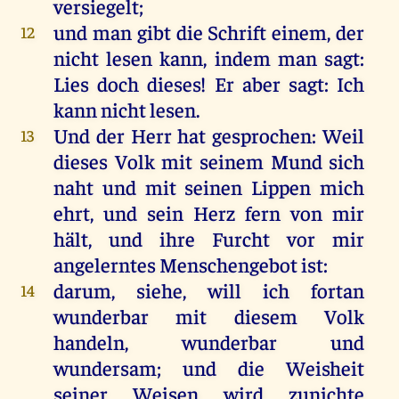
versiegelt
;
und
man
gibt
die
Schrift
einem
,
der
12
nicht
lesen
kann
,
indem
man
sagt
:
Lies
doch
dieses
!
Er
aber
sagt
:
Ich
kann
nicht
lesen
.
Und
der
Herr
hat
gesprochen
:
Weil
13
dieses
Volk
mit
seinem
Mund
sich
naht
und
mit
seinen
Lippen
mich
ehrt
,
und
sein
Herz
fern
von
mir
hält
,
und
ihre
Furcht
vor
mir
angelerntes
Menschengebot
ist
:
darum
,
siehe
,
will
ich
fortan
14
wunderbar
mit
diesem
Volk
handeln
,
wunderbar
und
wundersam
;
und
die
Weisheit
seiner
Weisen
wird
zunichte