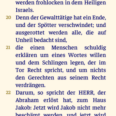
werden
frohlocken
in
dem
Heiligen
Israels
.
Denn
der
Gewalttätige
hat
ein
Ende
,
20
und
der
Spötter
verschwindet
;
und
ausgerottet
werden
alle
,
die
auf
Unheil
bedacht
sind
,
die
einen
Menschen
schuldig
21
erklären
um
eines
Wortes
willen
und
dem
Schlingen
legen
,
der
im
Tor
Recht
spricht
,
und
um
nichts
den
Gerechten
aus
seinem
Recht
verdrängen.
Darum
,
so
spricht
der
HERR
,
der
22
Abraham
erlöst
hat
,
zum
Haus
Jakob
:
Jetzt
wird
Jakob
nicht
mehr
beschämt
werden
,
und
jetzt
wird