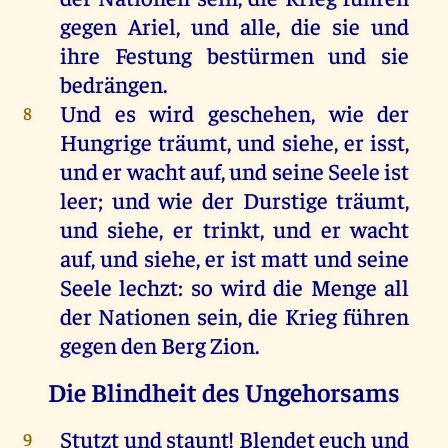
gegen
Ariel
,
und
alle
,
die
sie
und
ihre
Festung
bestürmen
und
sie
bedrängen
.
Und
es
wird
geschehen
,
wie
der
8
Hungrige
träumt
,
und
siehe
,
er
isst,
und
er
wacht
auf
,
und
seine
Seele
ist
leer
;
und
wie
der
Durstige
träumt
,
und
siehe
,
er
trinkt
,
und
er
wacht
auf
,
und
siehe
,
er
ist
matt
und
seine
Seele
lechzt
:
so
wird
die
Menge
all
der
Nationen
sein
,
die
Krieg
führen
gegen
den
Berg
Zion
.
Die Blindheit des Ungehorsams
Stutzt
und
staunt! Blendet
euch
und
9