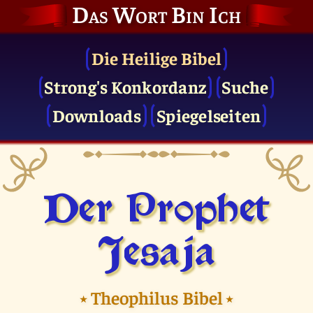
Das Wort Bin Ich
Die Heilige Bibel
Strong's Konkordanz
Suche
Downloads
Spiegelseiten
Der Prophet
Jesaja
⭑
Theophilus Bibel
⭑