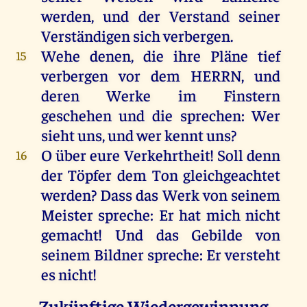
werden
,
und
der
Verstand
seiner
Verständigen
sich
verbergen
.
Wehe
denen
,
die
ihre
Pläne
tief
15
verbergen
vor
dem
HERRN
,
und
deren
Werke
im
Finstern
geschehen
und
die
sprechen
:
Wer
sieht
uns
,
und
wer
kennt
uns
?
O
über
eure
Verkehrtheit!
Soll
denn
16
der
Töpfer
dem
Ton
gleichgeachtet
werden
? Dass
das
Werk
von
seinem
Meister
spreche
:
Er
hat
mich
nicht
gemacht
!
Und
das
Gebilde
von
seinem
Bildner
spreche
:
Er
versteht
es
nicht
!
Zukünftige Wiedergewinnung