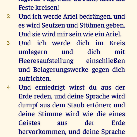
Feste
kreisen
!
Und
ich
werde
Ariel
bedrängen
,
und
2
es
wird
Seufzen
und
Stöhnen
geben
.
Und
sie
wird
mir
sein
wie
ein
Ariel
.
Und
ich
werde
dich
im
Kreis
3
umlagern
und
dich
mit
Heeresaufstellung
einschließen
und
Belagerungswerke
gegen
dich
aufrichten
.
Und
erniedrigt
wirst
du
aus
der
4
Erde
reden
,
und
deine
Sprache
wird
dumpf
aus
dem
Staub
ertönen;
und
deine
Stimme
wird
wie
die
eines
Geistes
aus
der
Erde
hervorkommen
,
und
deine
Sprache