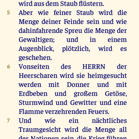
wird
aus
dem
Staub
flüstern
.
Aber
wie
feiner
Staub
wird
die
5
Menge
deiner
Feinde
sein
und
wie
dahinfahrende
Spreu
die
Menge
der
Gewaltigen
;
und
in
einem
Augenblick
,
plötzlich
,
wird
es
geschehen
.
Vonseiten
des
HERRN
der
6
Heerscharen
wird
sie
heimgesucht
werden
mit
Donner
und
mit
Erdbeben
und
großem
Getöse,
Sturmwind
und
Gewitter
und
eine
Flamme
verzehrenden
Feuers
.
Und
wie
ein
nächtliches
7
Traumgesicht
wird
die
Menge
all
der
Nationen
sein
,
die
Krieg
führen