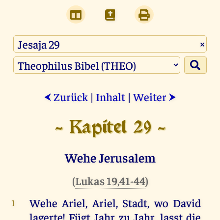
×
Zurück
|
Inhalt
|
Weiter
⮜
⮞
- Kapitel 29 -
Wehe Jerusalem
(
Lukas 19,41-44
)
Wehe
Ariel
,
Ariel
,
Stadt
,
wo
David
1
lagerte
! Fügt
Jahr
zu
Jahr
, lasst
die