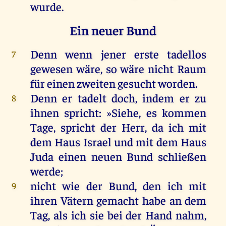
wurde
.
Ein neuer Bund
Denn
wenn
jener
erste
tadellos
7
gewesen
wäre
,
so
wäre
nicht
Raum
für
einen
zweiten
gesucht
worden
.
Denn
er
tadelt
doch
,
indem
er
zu
8
ihnen
spricht
: »
Siehe
,
es
kommen
Tage
,
spricht
der
Herr
,
da
ich
mit
dem
Haus
Israel
und
mit
dem
Haus
Juda
einen
neuen
Bund
schließen
werde
;
nicht
wie
der
Bund
,
den
ich
mit
9
ihren
Vätern
gemacht
habe
an
dem
Tag
,
als
ich
sie
bei
der
Hand
nahm
,