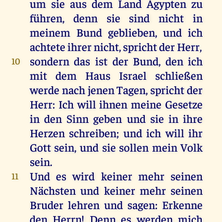
um
sie
aus
dem
Land
Ägypten
zu
führen
,
denn
sie
sind
nicht
in
meinem
Bund
geblieben
,
und
ich
achtete
ihrer
nicht
,
spricht
der
Herr
,
sondern
das
ist
der
Bund
,
den
ich
10
mit
dem
Haus
Israel
schließen
werde
nach
jenen
Tagen
,
spricht
der
Herr
:
Ich
will
ihnen
meine
Gesetze
in
den
Sinn
geben
und
sie
in
ihre
Herzen
schreiben
;
und
ich
will
ihr
Gott
sein
,
und
sie
sollen
mein
Volk
sein
.
Und
es
wird
keiner
mehr
seinen
11
Nächsten
und
keiner
mehr
seinen
Bruder
lehren
und
sagen
:
Erkenne
den
Herrn
!
Denn
es
werden
mich