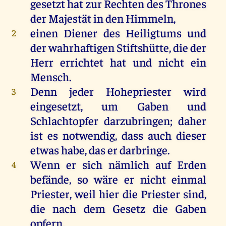
gesetzt
hat
zur
Rechten
des
Thrones
der
Majestät
in
den
Himmeln,
einen
Diener
des
Heiligtums
und
2
der
wahrhaftigen
Stiftshütte,
die
der
Herr
errichtet
hat
und
nicht
ein
Mensch
.
Denn
jeder
Hohepriester
wird
3
eingesetzt
,
um
Gaben
und
Schlachtopfer darzubringen;
daher
ist
es
notwendig, dass
auch
dieser
etwas
habe
,
das
er
darbringe.
Wenn
er
sich
nämlich
auf
Erden
4
befände,
so
wäre
er
nicht
einmal
Priester
,
weil
hier
die
Priester
sind
,
die
nach
dem
Gesetz
die
Gaben
opfern
.