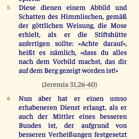
Diese
dienen
einem
Abbild
und
5
Schatten
des
Himmlischen
,
gemäß
der
göttlichen
Weisung,
die
Mose
erhielt
,
als
er
die
Stiftshütte
anfertigen
sollte
: »
Achte
darauf
«,
heißt
es
nämlich
, »dass
du
alles
nach
dem
Vorbild
machst
,
das
dir
auf
dem
Berg
gezeigt
worden
ist
!«
(
Jeremia 31,26-40
)
Nun
aber
hat
er
einen
umso
6
erhabeneren
Dienst
erlangt
,
als
er
auch
der
Mittler
eines
besseren
Bundes
ist
,
der
aufgrund
von
besseren
Verheißungen
festgesetzt