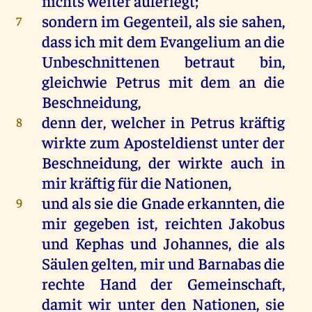
nichts
weiter
auferlegt;
sondern
im
Gegenteil,
als
sie
sahen
,
7
dass
ich
mit
dem
Evangelium
an
die
Unbeschnittenen
betraut
bin
,
gleichwie
Petrus
mit
dem
an
die
Beschneidung
,
denn
der
,
welcher
in
Petrus
kräftig
8
wirkte
zum
Aposteldienst
unter
der
Beschneidung
,
der
wirkte
auch
in
mir
kräftig
für
die
Nationen,
und
als
sie
die
Gnade
erkannten
,
die
9
mir
gegeben
ist
,
reichten
Jakobus
und
Kephas
und
Johannes
,
die
als
Säulen
gelten,
mir
und
Barnabas
die
rechte
Hand
der
Gemeinschaft
,
damit
wir
unter
den
Nationen,
sie