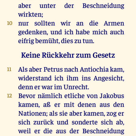
aber
unter
der
Beschneidung
wirkten;
nur
sollten
wir
an
die
Armen
10
gedenken
,
und
ich
habe
mich
auch
eifrig bemüht,
dies
zu
tun
.
Keine Rückkehr zum Gesetz
Als
aber
Petrus
nach
Antiochia
kam
,
11
widerstand
ich
ihm
ins
Angesicht
,
denn
er
war
im
Unrecht
.
Bevor
nämlich
etliche
von
Jakobus
12
kamen
,
aß
er
mit
denen
aus
den
Nationen;
als
sie
aber
kamen
,
zog
er
sich
zurück
und
sonderte
sich
ab
,
weil
er
die
aus
der
Beschneidung