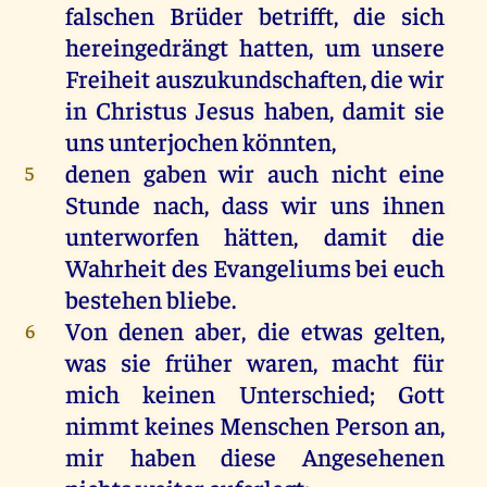
falschen
Brüder
betrifft,
die
sich
hereingedrängt
hatten
,
um
unsere
Freiheit
auszukundschaften
,
die
wir
in
Christus
Jesus
haben
,
damit
sie
uns
unterjochen
könnten
,
denen
gaben
wir
auch
nicht
eine
5
Stunde
nach
, dass
wir
uns
ihnen
unterworfen
hätten
,
damit
die
Wahrheit
des
Evangeliums
bei
euch
bestehen
bliebe
.
Von
denen
aber
,
die
etwas
gelten,
6
was
sie
früher
waren
,
macht
für
mich
keinen
Unterschied
;
Gott
nimmt
keines
Menschen
Person
an
,
mir
haben
diese
Angesehenen