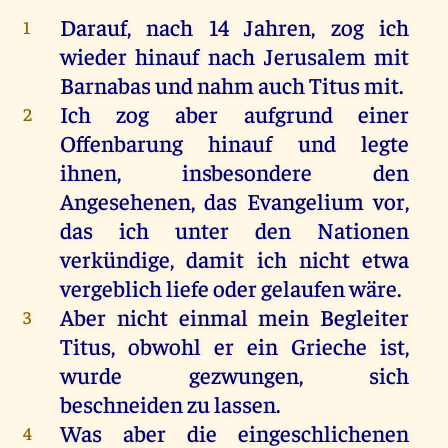
Darauf
,
nach
14
Jahren
,
zog
ich
1
wieder
hinauf
nach
Jerusalem
mit
Barnabas
und
nahm
auch
Titus
mit
.
Ich
zog
aber
aufgrund
einer
2
Offenbarung
hinauf
und
legte
ihnen
, insbesondere
den
Angesehenen,
das
Evangelium
vor
,
das
ich
unter
den
Nationen
verkündige
,
damit
ich
nicht
etwa
vergeblich
liefe
oder
gelaufen
wäre
.
Aber
nicht
einmal
mein
Begleiter
3
Titus
, obwohl
er
ein
Grieche
ist
,
wurde
gezwungen
,
sich
beschneiden
zu
lassen
.
Was
aber
die
eingeschlichenen
4