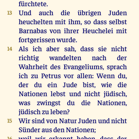
fürchtete
.
Und
auch
die
übrigen
Juden
13
heuchelten
mit
ihm
,
so
dass
selbst
Barnabas
von
ihrer
Heuchelei
mit
fortgerissen
wurde
.
Als
ich
aber
sah
, dass
sie
nicht
14
richtig
wandelten
nach
der
Wahrheit
des
Evangeliums
,
sprach
ich
zu
Petrus
vor
allen
:
Wenn
du
,
der
du
ein
Jude
bist
,
wie
die
Nationen
lebst
und
nicht
jüdisch
,
was
zwingst
du
die
Nationen,
jüdisch
zu
leben
?
Wir
sind
von
Natur
Juden
und
nicht
15
Sünder
aus
den
Nationen;
weil
wir
erkannt
haben
, dass
der
16