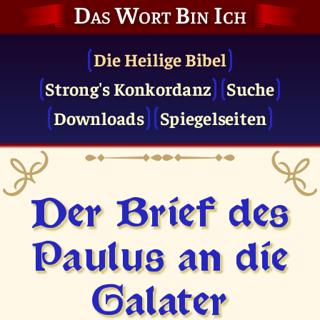
Das Wort Bin Ich
Die Heilige Bibel
Strong's Konkordanz
Suche
Downloads
Spiegelseiten
Der Brief des
Paulus an die
Galater