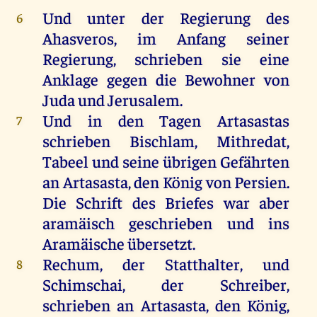
Und
unter
der
Regierung
des
6
Ahasveros
,
im
Anfang
seiner
Regierung,
schrieben
sie
eine
Anklage
gegen
die
Bewohner
von
Juda
und
Jerusalem
.
Und
in
den
Tagen
Artasastas
7
schrieben
Bischlam, Mithredat,
Tabeel
und
seine
übrigen
Gefährten
an
Artasasta,
den
König
von
Persien
.
Die
Schrift
des
Briefes
war
aber
aramäisch
geschrieben
und
ins
Aramäische übersetzt.
Rechum,
der
Statthalter,
und
8
Schimschai,
der
Schreiber
,
schrieben
an
Artasasta,
den
König
,