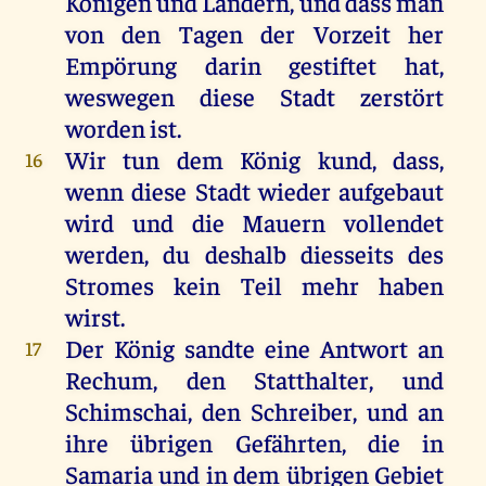
Königen
und
Ländern
,
und
dass
man
von
den
Tagen
der
Vorzeit
her
Empörung
darin
gestiftet
hat
,
weswegen
diese
Stadt
zerstört
worden
ist
.
Wir
tun
dem
König
kund
, dass,
16
wenn
diese
Stadt
wieder
aufgebaut
wird
und
die
Mauern
vollendet
werden
,
du
deshalb
diesseits
des
Stromes
kein
Teil
mehr
haben
wirst
.
Der
König
sandte
eine
Antwort
an
17
Rechum,
den
Statthalter,
und
Schimschai,
den
Schreiber
,
und
an
ihre
übrigen
Gefährten,
die
in
Samaria
und
in
dem
übrigen
Gebiet