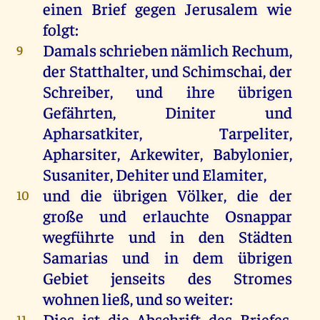
einen
Brief
gegen
Jerusalem
wie
folgt
:
Damals
schrieben
nämlich
Rechum,
9
der
Statthalter,
und
Schimschai,
der
Schreiber
,
und
ihre
übrigen
Gefährten, Diniter
und
Apharsatkiter, Tarpeliter,
Apharsiter, Arkewiter, Babylonier,
Susaniter, Dehiter
und
Elamiter,
und
die
übrigen
Völker
,
die
der
10
große
und
erlauchte Osnappar
wegführte
und
in
den
Städten
Samarias
und
in
dem
übrigen
Gebiet
jenseits
des
Stromes
wohnen
ließ
,
und
so
weiter
:
Dies
ist
die
Abschrift
des
Briefes
,
11