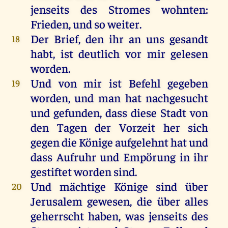
jenseits
des
Stromes
wohnten
:
Frieden
,
und
so
weiter
.
Der
Brief
,
den
ihr
an
uns
gesandt
18
habt
,
ist
deutlich
vor
mir
gelesen
worden
.
Und
von
mir
ist
Befehl
gegeben
19
worden
,
und
man
hat
nachgesucht
und
gefunden
, dass
diese
Stadt
von
den
Tagen
der
Vorzeit
her
sich
gegen
die
Könige
aufgelehnt
hat
und
dass
Aufruhr
und
Empörung
in
ihr
gestiftet
worden
sind
.
Und
mächtige
Könige
sind
über
20
Jerusalem
gewesen
,
die
über
alles
geherrscht
haben
,
was
jenseits
des