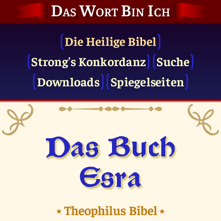
Das Wort Bin Ich
Die Heilige Bibel
Strong's Konkordanz
Suche
Downloads
Spiegelseiten
Das Buch
Esra
⭑
Theophilus Bibel
⭑