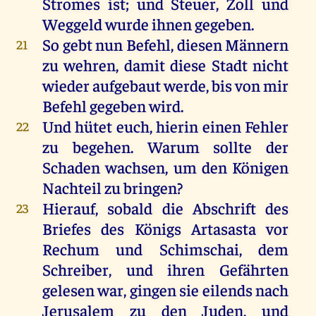
Stromes
ist
;
und
Steuer
,
Zoll
und
Weggeld
wurde
ihnen
gegeben
.
So
gebt
nun
Befehl
,
diesen
Männern
21
zu
wehren
,
damit
diese
Stadt
nicht
wieder
aufgebaut
werde
,
bis
von
mir
Befehl
gegeben
wird
.
Und
hütet
euch
,
hierin
einen
Fehler
22
zu
begehen
.
Warum
sollte
der
Schaden
wachsen
,
um
den
Königen
Nachteil
zu
bringen
?
Hierauf,
sobald
die
Abschrift
des
23
Briefes
des
Königs
Artasasta
vor
Rechum
und
Schimschai,
dem
Schreiber
,
und
ihren
Gefährten
gelesen
war
,
gingen
sie
eilends
nach
Jerusalem
zu
den
Juden
,
und