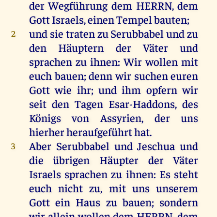
der
Wegführung
dem
HERRN
,
dem
Gott
Israels
,
einen
Tempel
bauten
;
und
sie
traten
zu
Serubbabel
und
zu
2
den
Häuptern
der
Väter
und
sprachen
zu
ihnen
:
Wir
wollen
mit
euch
bauen
;
denn
wir
suchen
euren
Gott
wie
ihr
;
und
ihm
opfern
wir
seit
den
Tagen
Esar-Haddons,
des
Königs
von
Assyrien
,
der
uns
hierher
heraufgeführt
hat
.
Aber
Serubbabel
und
Jeschua
und
3
die
übrigen
Häupter
der
Väter
Israels
sprachen
zu
ihnen
:
Es
steht
euch
nicht
zu
,
mit
uns
unserem
Gott
ein
Haus
zu
bauen
;
sondern
wir
allein
wollen
dem
HERRN
,
dem