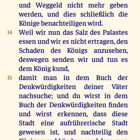
und
Weggeld
nicht
mehr
geben
werden
,
und
dies
schließlich
die
Könige
benachteiligen
wird
.
Weil
wir
nun
das
Salz
des
Palastes
14
essen
und
wir
es
nicht
ertragen
,
den
Schaden
des
Königs
anzusehen
,
deswegen
senden
wir
und
tun
es
dem
König
kund
,
damit
man
in
dem
Buch
der
15
Denkwürdigkeiten
deiner
Väter
nachsuche;
und
du
wirst
in
dem
Buch
der
Denkwürdigkeiten
finden
und
wirst
erkennen
, dass
diese
Stadt
eine
aufrührerische
Stadt
gewesen
ist
,
und
nachteilig
den