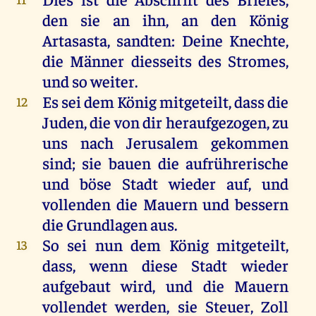
den
sie
an
ihn
,
an
den
König
Artasasta,
sandten
:
Deine
Knechte
,
die
Männer
diesseits
des
Stromes
,
und
so
weiter
.
Es
sei
dem
König
mitgeteilt, dass
die
12
Juden
,
die
von
dir
heraufgezogen
,
zu
uns
nach
Jerusalem
gekommen
sind
;
sie
bauen
die
aufrührerische
und
böse
Stadt
wieder
auf
,
und
vollenden
die
Mauern
und
bessern
die
Grundlagen
aus
.
So
sei
nun
dem
König
mitgeteilt,
13
dass,
wenn
diese
Stadt
wieder
aufgebaut
wird
,
und
die
Mauern
vollendet
werden
,
sie
Steuer
,
Zoll