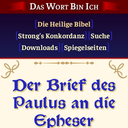
Das Wort Bin Ich
Die Heilige Bibel
Strong's Konkordanz
Suche
Downloads
Spiegelseiten
Der Brief des
Paulus an die
Epheser