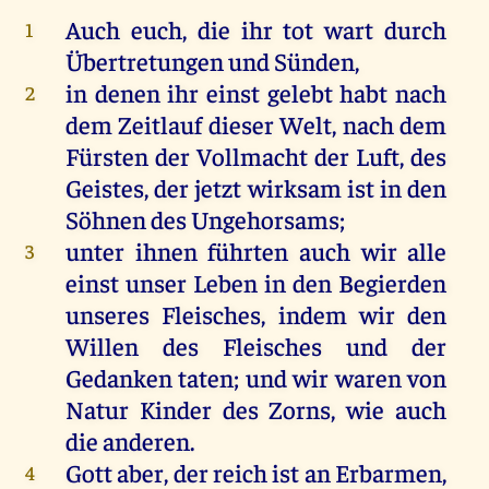
Auch
euch
,
die
ihr
tot
wart
durch
1
Übertretungen
und
Sünden
,
in
denen
ihr
einst
gelebt
habt
nach
2
dem
Zeitlauf
dieser
Welt
,
nach
dem
Fürsten
der
Vollmacht
der
Luft
,
des
Geistes
,
der
jetzt
wirksam
ist
in
den
Söhnen
des
Ungehorsams;
unter
ihnen
führten
auch
wir
alle
3
einst
unser
Leben
in
den
Begierden
unseres
Fleisches
,
indem
wir
den
Willen
des
Fleisches
und
der
Gedanken
taten
;
und
wir
waren
von
Natur
Kinder
des
Zorns
,
wie
auch
die
anderen
.
Gott
aber
,
der
reich
ist
an
Erbarmen
,
4