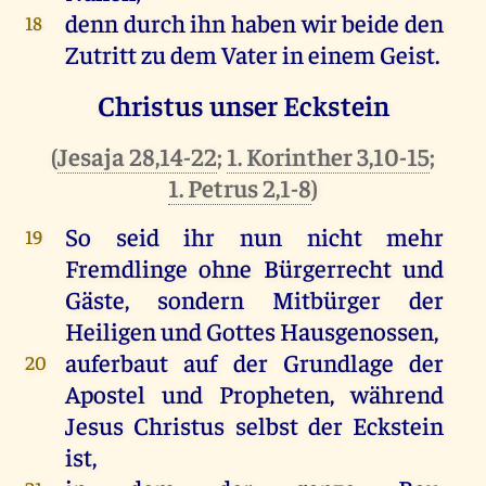
denn
durch
ihn
haben
wir
beide
den
18
Zutritt
zu
dem
Vater
in
einem
Geist
.
Christus unser Eckstein
(
Jesaja 28,14-22
;
1. Korinther 3,10-15
;
1. Petrus 2,1-8
)
So
seid
ihr
nun
nicht
mehr
19
Fremdlinge
ohne
Bürgerrecht
und
Gäste
,
sondern
Mitbürger
der
Heiligen
und
Gottes
Hausgenossen
,
auferbaut
auf
der
Grundlage
der
20
Apostel
und
Propheten
, während
Jesus
Christus
selbst
der
Eckstein
ist
,