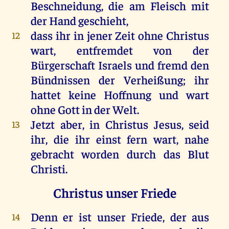
Beschneidung
,
die
am
Fleisch
mit
der
Hand
geschieht
,
dass
ihr
in
jener
Zeit
ohne
Christus
12
wart
,
entfremdet
von
der
Bürgerschaft
Israels
und
fremd
den
Bündnissen
der
Verheißung
;
ihr
hattet
keine
Hoffnung
und
wart
ohne
Gott
in
der
Welt
.
Jetzt
aber
,
in
Christus
Jesus
,
seid
13
ihr
,
die
ihr
einst
fern
wart
,
nahe
gebracht
worden
durch
das
Blut
Christi
.
Christus unser Friede
Denn
er
ist
unser
Friede
,
der
aus
14