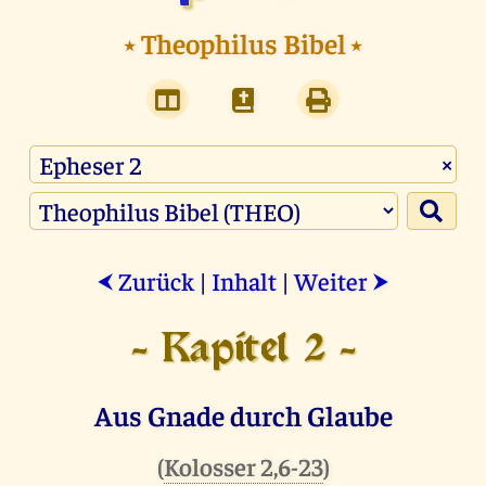
⭑
Theophilus Bibel
⭑
×
Zurück
|
Inhalt
|
Weiter
⮜
⮞
- Kapitel 2 -
Aus Gnade durch Glaube
(
Kolosser 2,6-23
)