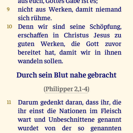
aus
euch
,
Gottes
Gabe
ist
es
;
nicht
aus
Werken
,
damit
niemand
9
sich
rühme
.
Denn
wir
sind
seine
Schöpfung
,
10
erschaffen
in
Christus
Jesus
zu
guten
Werken
,
die
Gott
zuvor
bereitet
hat
,
damit
wir
in
ihnen
wandeln
sollen
.
Durch sein Blut nahe gebracht
(
Philipper 2,1-4
)
Darum
gedenkt
daran
, dass
ihr
,
die
11
ihr
einst
die
Nationen
im
Fleisch
wart
und
Unbeschnittene
genannt
wurdet
von
der
so
genannten