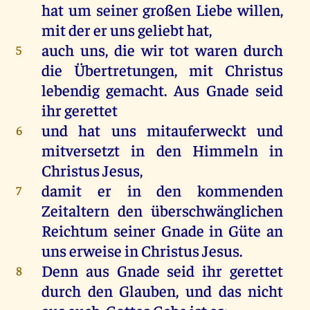
hat
um
seiner
großen
Liebe
willen
,
mit
der
er
uns
geliebt
hat
,
auch
uns
,
die
wir
tot
waren
durch
5
die
Übertretungen
,
mit
Christus
lebendig
gemacht
.
Aus
Gnade
seid
ihr
gerettet
und
hat
uns
mitauferweckt
und
6
mitversetzt
in
den
Himmeln
in
Christus
Jesus
,
damit
er
in
den
kommenden
7
Zeitaltern
den
überschwänglichen
Reichtum
seiner
Gnade
in
Güte
an
uns
erweise
in
Christus
Jesus
.
Denn
aus
Gnade
seid
ihr
gerettet
8
durch
den
Glauben
,
und
das
nicht