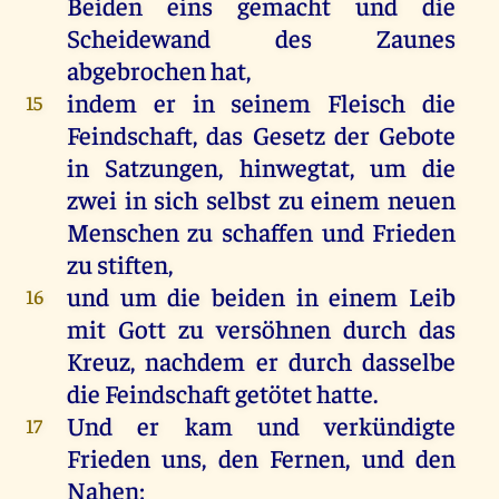
Beiden
eins
gemacht
und
die
Scheidewand
des
Zaunes
abgebrochen
hat
,
indem
er
in
seinem
Fleisch
die
15
Feindschaft
,
das
Gesetz
der
Gebote
in
Satzungen
, hinwegtat,
um
die
zwei
in
sich
selbst
zu
einem
neuen
Menschen
zu
schaffen
und
Frieden
zu
stiften,
und
um
die
beiden
in
einem
Leib
16
mit
Gott
zu
versöhnen
durch
das
Kreuz
,
nachdem
er
durch
dasselbe
die
Feindschaft
getötet
hatte
.
Und
er
kam
und
verkündigte
17
Frieden
uns
,
den
Fernen,
und
den
Nahen
;