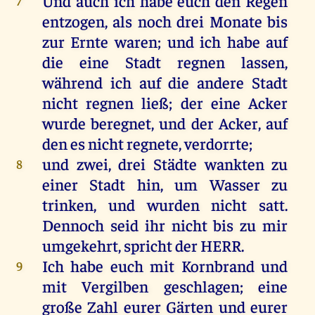
Und
auch
ich
habe
euch
den
Regen
7
entzogen
,
als
noch
drei
Monate
bis
zur
Ernte
waren
;
und
ich
habe
auf
die
eine
Stadt
regnen
lassen
,
während
ich
auf
die
andere
Stadt
nicht
regnen
ließ
;
der
eine
Acker
wurde
beregnet
,
und
der
Acker
,
auf
den
es
nicht
regnete,
verdorrte
;
und
zwei
,
drei
Städte
wankten
zu
8
einer
Stadt
hin
,
um
Wasser
zu
trinken
,
und
wurden
nicht
satt
.
Dennoch
seid
ihr
nicht
bis
zu
mir
umgekehrt
,
spricht
der
HERR
.
Ich
habe
euch
mit
Kornbrand
und
9
mit
Vergilben
geschlagen
;
eine
große
Zahl
eurer
Gärten
und
eurer