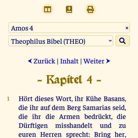
×
Zurück
|
Inhalt
|
Weiter
⮜
⮞
- Kapitel 4 -
Hört
dieses
Wort
,
ihr
Kühe
Basans
,
1
die
ihr
auf
dem
Berg
Samarias
seid
,
die
ihr
die
Armen
bedrückt
,
die
Dürftigen
misshandelt
und
zu
euren
Herren
sprecht
: Bring
her
,