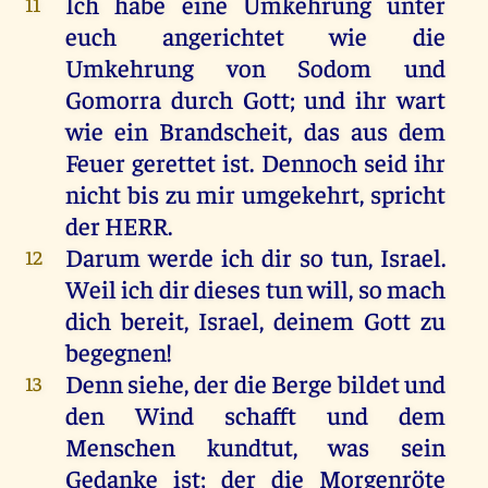
Ich
habe
eine
Umkehrung
unter
11
euch
angerichtet
wie
die
Umkehrung
von
Sodom
und
Gomorra
durch
Gott
;
und
ihr
wart
wie
ein
Brandscheit,
das
aus
dem
Feuer
gerettet
ist
.
Dennoch
seid
ihr
nicht
bis
zu
mir
umgekehrt
,
spricht
der
HERR
.
Darum
werde
ich
dir
so
tun
,
Israel
.
12
Weil
ich
dir
dieses
tun
will
,
so
mach
dich
bereit
,
Israel
,
deinem
Gott
zu
begegnen
!
Denn
siehe
,
der
die
Berge
bildet
und
13
den
Wind
schafft
und
dem
Menschen
kundtut,
was
sein
Gedanke
ist
;
der
die
Morgenröte