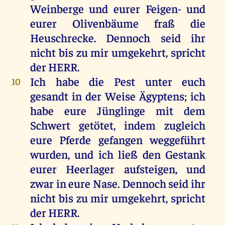
Weinberge
und
eurer
Feigen-
und
eurer
Olivenbäume
fraß
die
Heuschrecke
.
Dennoch
seid
ihr
nicht
bis
zu
mir
umgekehrt
,
spricht
der
HERR
.
Ich
habe
die
Pest
unter
euch
10
gesandt
in
der
Weise
Ägyptens
;
ich
habe
eure
Jünglinge
mit
dem
Schwert
getötet
,
indem
zugleich
eure
Pferde
gefangen
weggeführt
wurden
,
und
ich
ließ
den
Gestank
eurer
Heerlager
aufsteigen
,
und
zwar
in
eure
Nase
.
Dennoch
seid
ihr
nicht
bis
zu
mir
umgekehrt
,
spricht
der
HERR
.