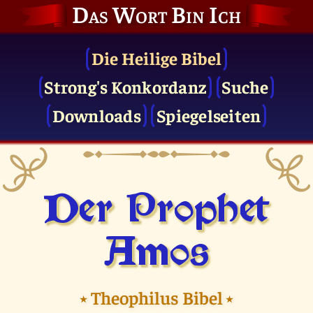
Das Wort Bin Ich
Die Heilige Bibel
Strong's Konkordanz
Suche
Downloads
Spiegelseiten
Der Prophet
Amos
⭑
Theophilus Bibel
⭑