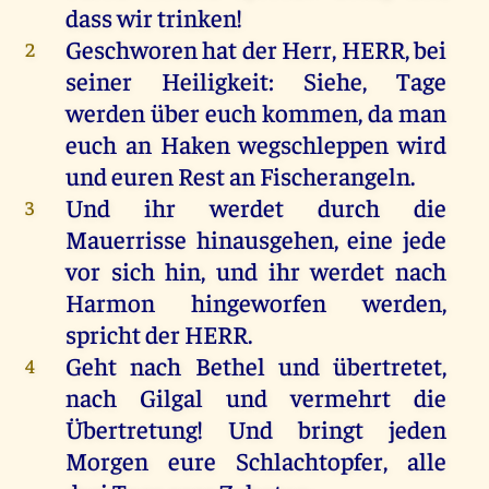
dass
wir
trinken
!
Geschworen
hat
der
Herr
,
HERR
,
bei
2
seiner
Heiligkeit
:
Siehe
,
Tage
werden
über
euch
kommen
,
da
man
euch
an
Haken
wegschleppen
wird
und
euren
Rest
an
Fischerangeln.
Und
ihr
werdet
durch
die
3
Mauerrisse
hinausgehen
,
eine
jede
vor
sich
hin
,
und
ihr
werdet
nach
Harmon
hingeworfen
werden
,
spricht
der
HERR
.
Geht
nach
Bethel
und
übertretet
,
4
nach
Gilgal
und
vermehrt
die
Übertretung
!
Und
bringt
jeden
Morgen
eure
Schlachtopfer
,
alle