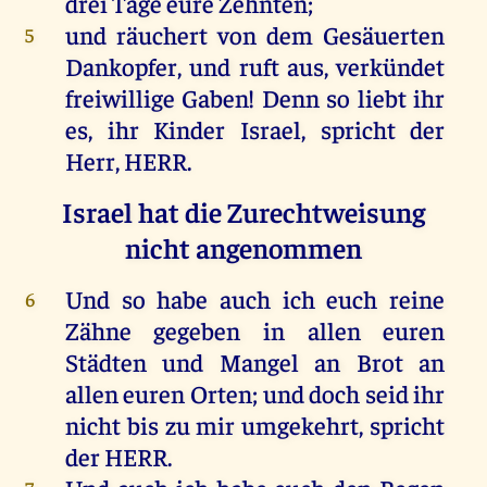
drei
Tage
eure
Zehnten
;
und
räuchert
von
dem
Gesäuerten
5
Dankopfer
,
und
ruft
aus
, verkündet
freiwillige
Gaben
!
Denn
so
liebt
ihr
es
,
ihr
Kinder
Israel
,
spricht
der
Herr
,
HERR
.
Israel hat die Zurechtweisung
nicht angenommen
Und
so
habe
auch
ich
euch
reine
6
Zähne
gegeben
in
allen
euren
Städten
und
Mangel
an
Brot
an
allen
euren
Orten
;
und
doch
seid
ihr
nicht
bis
zu
mir
umgekehrt
,
spricht
der
HERR
.