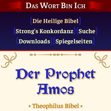
Das Wort Bin Ich
Die Heilige Bibel
Strong's Konkordanz
Suche
Downloads
Spiegelseiten
Der Prophet
Amos
⭑
Theophilus Bibel
⭑