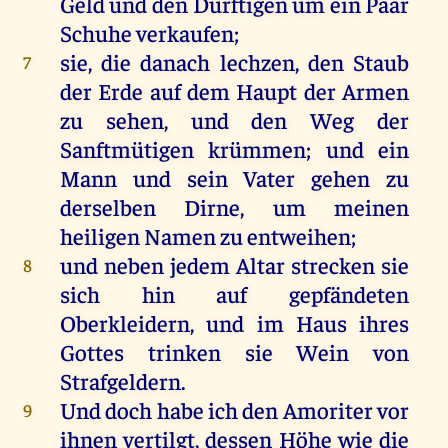
Geld
und
den
Dürftigen
um
ein
Paar
Schuhe
verkaufen
;
sie
,
die
danach
lechzen,
den
Staub
7
der
Erde
auf
dem
Haupt
der
Armen
zu
sehen
,
und
den
Weg
der
Sanftmütigen
krümmen
;
und
ein
Mann
und
sein
Vater
gehen
zu
derselben
Dirne
,
um
meinen
heiligen
Namen
zu
entweihen
;
und
neben
jedem
Altar
strecken
sie
8
sich
hin
auf
gepfändeten
Oberkleidern,
und
im
Haus
ihres
Gottes
trinken
sie
Wein
von
Strafgeldern.
Und
doch
habe
ich
den
Amoriter
vor
9
ihnen
vertilgt
,
dessen
Höhe
wie
die