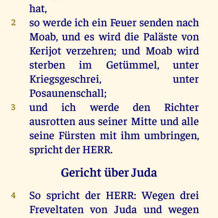
hat
,
so
werde
ich
ein
Feuer
senden
nach
2
Moab
,
und
es
wird
die
Paläste
von
Kerijot
verzehren
;
und
Moab
wird
sterben
im
Getümmel
,
unter
Kriegsgeschrei
,
unter
Posaunenschall;
und
ich
werde
den
Richter
3
ausrotten
aus
seiner
Mitte
und
alle
seine
Fürsten
mit
ihm
umbringen
,
spricht
der
HERR
.
Gericht über Juda
So
spricht
der
HERR
:
Wegen
drei
4
Freveltaten
von
Juda
und
wegen