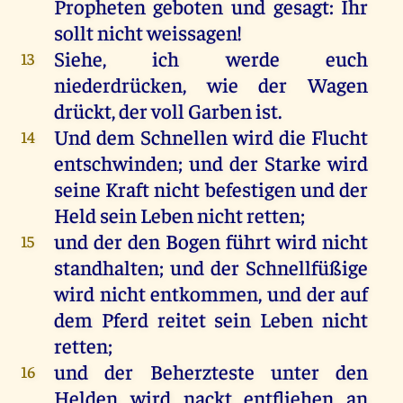
Propheten
geboten
und
gesagt
:
Ihr
sollt
nicht
weissagen
!
Siehe
,
ich
werde
euch
13
niederdrücken
,
wie
der
Wagen
drückt
,
der
voll
Garben
ist
.
Und
dem
Schnellen
wird
die
Flucht
14
entschwinden;
und
der
Starke
wird
seine
Kraft
nicht
befestigen
und
der
Held
sein
Leben
nicht
retten
;
und
der
den
Bogen
führt
wird
nicht
15
standhalten;
und
der
Schnellfüßige
wird
nicht
entkommen,
und
der
auf
dem
Pferd
reitet
sein
Leben
nicht
retten
;
und
der
Beherzteste
unter
den
16
Helden
wird
nackt
entfliehen
an