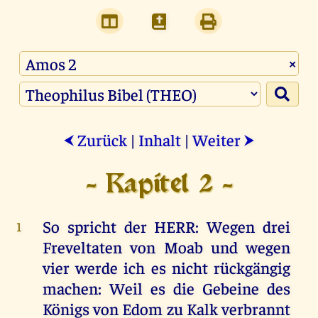
×
Zurück
|
Inhalt
|
Weiter
⮜
⮞
- Kapitel 2 -
So
spricht
der
HERR
:
Wegen
drei
1
Freveltaten
von
Moab
und
wegen
vier
werde
ich
es
nicht
rückgängig
machen
:
Weil
es
die
Gebeine
des
Königs
von
Edom
zu
Kalk
verbrannt