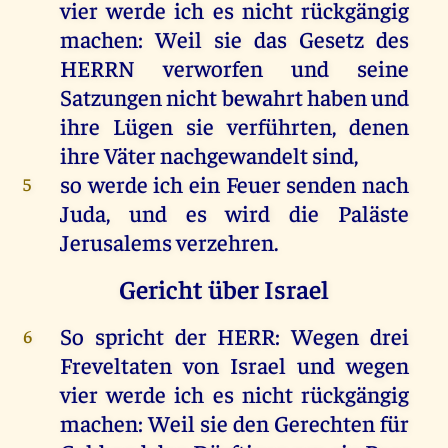
vier
werde
ich
es
nicht
rückgängig
machen
:
Weil
sie
das
Gesetz
des
HERRN
verworfen
und
seine
Satzungen
nicht
bewahrt
haben
und
ihre
Lügen
sie
verführten
,
denen
ihre
Väter
nachgewandelt
sind
,
so
werde
ich
ein
Feuer
senden
nach
5
Juda
,
und
es
wird
die
Paläste
Jerusalems
verzehren
.
Gericht über Israel
So
spricht
der
HERR
:
Wegen
drei
6
Freveltaten
von
Israel
und
wegen
vier
werde
ich
es
nicht
rückgängig
machen
:
Weil
sie
den
Gerechten
für