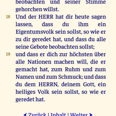
beobachten
und
seiner
Stimme
gehorchen
willst
.
Und
der
HERR
hat
dir
heute
sagen
18
lassen
, dass
du
ihm
ein
Eigentumsvolk
sein
sollst
,
so
wie
er
zu
dir
geredet
hat
,
und
dass
du
alle
seine
Gebote
beobachten
sollst
;
und
dass
er
dich
zur
höchsten
über
19
alle
Nationen
machen
will
,
die
er
gemacht
hat
,
zum
Ruhm
und
zum
Namen
und
zum
Schmuck
;
und
dass
du
dem
HERRN
,
deinem
Gott
,
ein
heiliges
Volk
sein
sollst
,
so
wie
er
geredet
hat
.
Zurück
|
Inhalt
|
Weiter
⮜
⮞