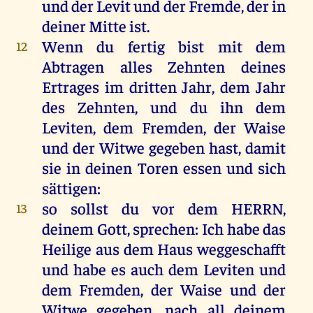
und
der
Levit
und
der
Fremde
,
der
in
deiner
Mitte
ist
.
Wenn
du
fertig
bist
mit
dem
12
Abtragen
alles
Zehnten
deines
Ertrages
im
dritten
Jahr
,
dem
Jahr
des
Zehnten
,
und
du
ihn
dem
Leviten
,
dem
Fremden
,
der
Waise
und
der
Witwe
gegeben
hast
,
damit
sie
in
deinen
Toren
essen
und
sich
sättigen
:
so
sollst
du
vor
dem
HERRN
,
13
deinem
Gott
,
sprechen
:
Ich
habe
das
Heilige
aus
dem
Haus
weggeschafft
und
habe
es
auch
dem
Leviten
und
dem
Fremden
,
der
Waise
und
der
Witwe
gegeben
,
nach
all
deinem