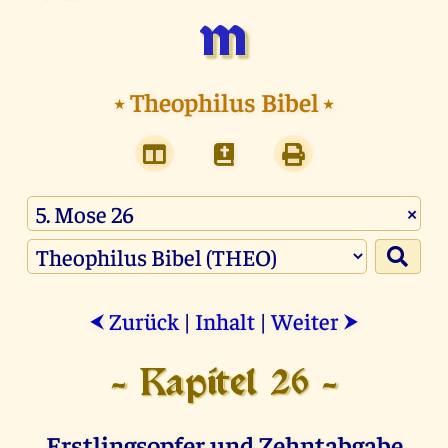
m
⭑
Theophilus Bibel
⭑
×
Zurück
|
Inhalt
|
Weiter
⮜
⮞
- Kapitel 26 -
Erstlingsopfer und Zehntabgabe