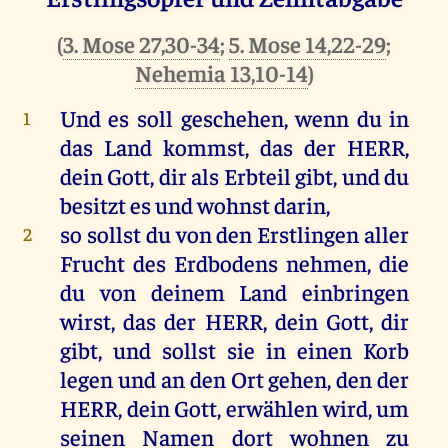
(
3. Mose 27,30-34
;
5. Mose 14,22-29
;
Nehemia 13,10-14
)
Und
es
soll
geschehen
,
wenn
du
in
1
das
Land
kommst
,
das
der
HERR
,
dein
Gott
,
dir
als
Erbteil
gibt
,
und
du
besitzt
es
und
wohnst
darin
,
so
sollst
du
von
den
Erstlingen
aller
2
Frucht
des
Erdbodens
nehmen
,
die
du
von
deinem
Land
einbringen
wirst
,
das
der
HERR
,
dein
Gott
,
dir
gibt
,
und
sollst
sie
in
einen
Korb
legen
und
an
den
Ort
gehen
,
den
der
HERR
,
dein
Gott
,
erwählen
wird
,
um
seinen
Namen
dort
wohnen
zu