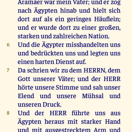
Aramäer
war
mein
Vater
;
und
er
zog
nach
Ägypten
hinab
und
hielt
sich
dort
auf
als
ein
geringes
Häuflein
;
und
er
wurde
dort
zu
einer
großen
,
starken
und
zahlreichen Nation.
Und
die
Ägypter
misshandelten
uns
6
und
bedrückten
uns
und
legten
uns
einen
harten
Dienst
auf
.
Da
schrien
wir
zu
dem
HERRN
,
dem
7
Gott
unserer
Väter
;
und
der
HERR
hörte
unsere
Stimme
und
sah
unser
Elend
und
unsere
Mühsal
und
unseren Druck.
Und
der
HERR
führte
uns
aus
8
Ägypten
heraus
mit
starker
Hand
und
mit
ausgestrecktem
Arm
und