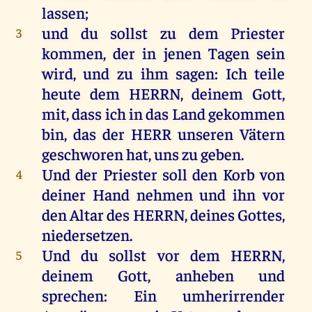
lassen
;
und
du
sollst
zu
dem
Priester
3
kommen
,
der
in
jenen
Tagen
sein
wird
,
und
zu
ihm
sagen
:
Ich
teile
heute
dem
HERRN
,
deinem
Gott
,
mit
, dass
ich
in
das
Land
gekommen
bin
,
das
der
HERR
unseren
Vätern
geschworen
hat
,
uns
zu
geben
.
Und
der
Priester
soll
den
Korb
von
4
deiner
Hand
nehmen
und
ihn
vor
den
Altar
des
HERRN
,
deines
Gottes
,
niedersetzen
.
Und
du
sollst
vor
dem
HERRN
,
5
deinem
Gott
,
anheben
und
sprechen
:
Ein
umherirrender