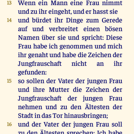
Wenn
ein
Mann
eine
Frau
nimmt
13
und
zu
ihr
eingeht
,
und
er
hasst
sie
und
bürdet
ihr
Dinge
zum
Gerede
14
auf
und
verbreitet
einen
bösen
Namen
über
sie
und
spricht
:
Diese
Frau
habe
ich
genommen
und
mich
ihr
genaht
und
habe
die
Zeichen
der
Jungfrauschaft
nicht
an
ihr
gefunden
:
so
sollen
der
Vater
der
jungen
Frau
15
und
ihre
Mutter
die
Zeichen
der
Jungfrauschaft
der
jungen
Frau
nehmen
und
zu
den
Ältesten
der
Stadt
in
das
Tor
hinausbringen;
und
der
Vater
der
jungen
Frau
soll
16
zu
den
Ältesten
sprechen
:
Ich
habe