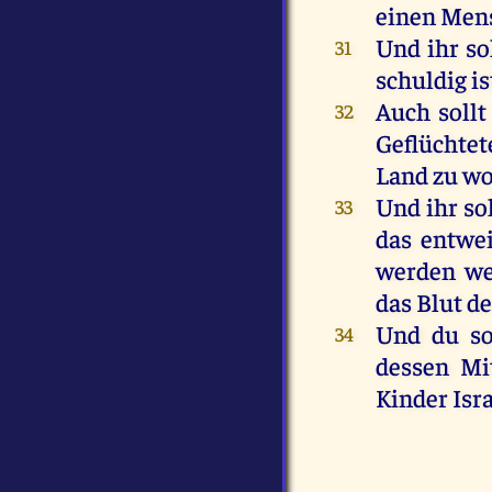
einen
Men
Und
ihr
so
31
schuldig
is
Auch
sollt
32
Geflüchtet
Land
zu
wo
Und
ihr
so
33
das
entwe
werden
w
das
Blut
de
Und
du
so
34
dessen
Mi
Kinder
Isr