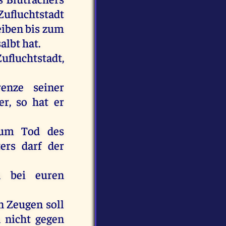
fluchtstadt
eiben
bis
zum
salbt
hat
.
ufluchtstadt,
renze
seiner
er
,
so
hat
er
um
Tod
des
ers
darf
der
n
bei
euren
n
Zeugen
soll
n
nicht
gegen