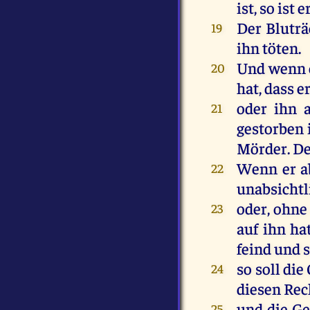
ist
,
so
ist
e
Der
Bluträ
19
ihn
töten
.
Und
wenn
20
hat
, dass
e
oder
ihn
21
gestorben
Mörder
.
De
Wenn
er
a
22
unabsichtl
oder
,
ohne
23
auf
ihn
ha
feind
und
so
soll
die
24
diesen
Rec
und
die
Ge
25