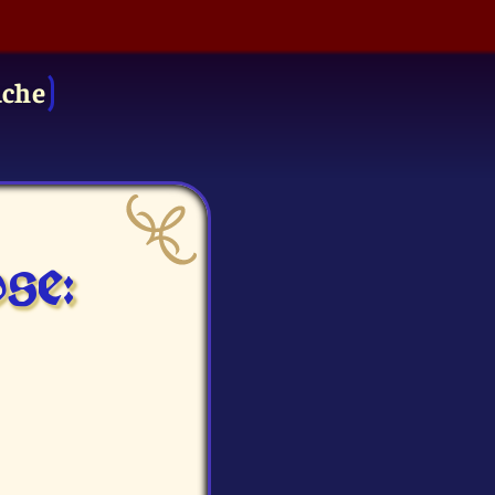
uche
se: