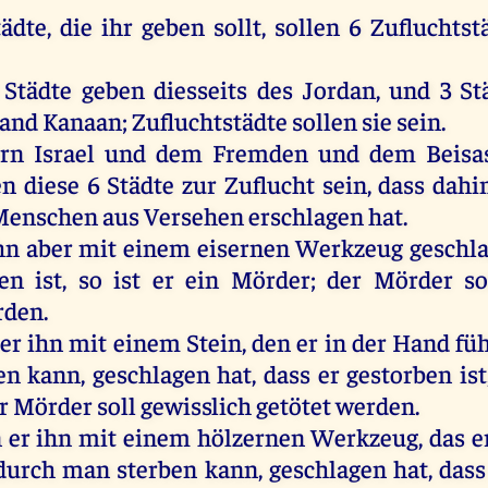
tädte
,
die
ihr
geben
sollt
,
sollen
6 Zufluchtst
3
Städte
geben
diesseits
des
Jordan
,
und
3
St
and
Kanaan
; Zufluchtstädte
sollen
sie
sein
.
rn
Israel
und
dem
Fremden
und
dem
Beisa
en
diese
6
Städte
zur
Zuflucht
sein
, dass
dahi
Menschen
aus
Versehen
erschlagen
hat
.
hn
aber
mit
einem
eisernen
Werkzeug
geschl
ben
ist
,
so
ist
er
ein
Mörder
;
der
Mörder
so
rden
.
er
ihn
mit
einem
Stein
,
den
er
in
der
Hand
fü
en
kann
,
geschlagen
hat
, dass
er
gestorben
ist
r
Mörder
soll
gewisslich
getötet
werden
.
n
er
ihn
mit
einem
hölzernen
Werkzeug
,
das
e
odurch
man
sterben
kann
,
geschlagen
hat
, das