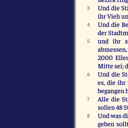
Und
die
St
3
ihr
Vieh
u
Und
die
Be
4
der
Stadtm
und
ihr
s
5
abmessen
2000
Elle
Mitte
sei
;
Und
die
St
6
es
,
die
ihr
begangen
Alle
die
St
7
sollen
48
S
Und
was
d
8
geben
soll