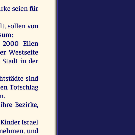
irke
seien
für
lt
,
sollen
von
gsum
;
e 2000
Ellen
er
Westseite
e
Stadt
in
der
chtstädte
sind
nen
Totschlag
en
.
ihre
Bezirke,
Kinder
Israel
nehmen
,
und