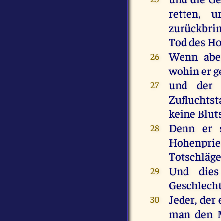
retten
,
u
zurückbri
Tod
des
Ho
Wenn
abe
26
wohin
er
g
und
der
27
Zufluchtst
keine
Blut
Denn
er
28
Hohenprie
Totschläge
Und
dies
29
Geschlech
Jeder
,
der
30
man
den