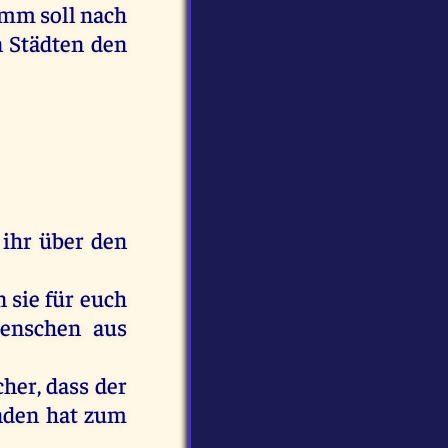
amm
soll
nach
n
Städten
den
ihr
über
den
n
sie
für
euch
enschen
aus
cher
, dass
der
nden
hat
zum