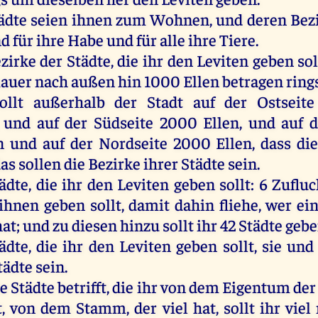
ädte
seien
ihnen
zum
Wohnen
,
und
deren
Bez
nd
für
ihre
Habe
und
für
alle
ihre
Tiere
.
zirke
der
Städte
,
die
ihr
den
Leviten
geben
sol
auer
nach
außen
hin
1000
Ellen
betragen
rin
ollt
außerhalb
der
Stadt
auf
der
Ostseit
,
und
auf
der
Südseite 2000
Ellen
,
und
auf
d
n
und
auf
der
Nordseite 2000
Ellen
, dass
di
das
sollen
die
Bezirke
ihrer
Städte
sein
.
ädte
,
die
ihr
den
Leviten
geben
sollt
: 6 Zuflu
ihnen
geben
sollt
,
damit
dahin
fliehe
,
wer
ei
hat
;
und
zu
diesen
hinzu
sollt
ihr
42
Städte
geb
ädte
,
die
ihr
den
Leviten
geben
sollt
,
sie
und
tädte
sein
.
ie
Städte
betrifft,
die
ihr
von
dem
Eigentum
der
t
,
von
dem
Stamm
,
der
viel
hat
,
sollt
ihr
viel