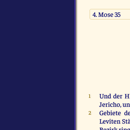
Und
der
H
1
Jericho
,
un
Gebiete
d
2
Leviten
St
Bezirk
rin