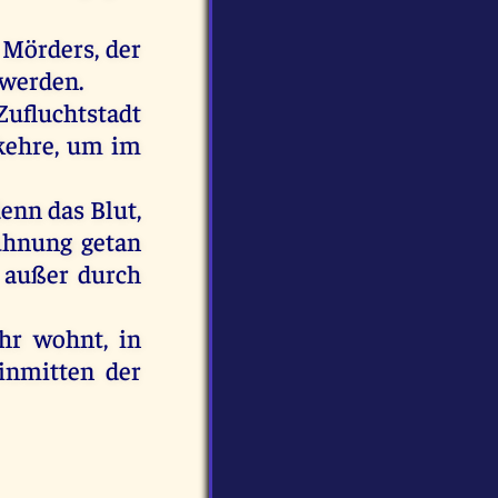
Mörders
,
der
werden
.
ufluchtstadt
kehre,
um
im
denn
das
Blut
,
hnung
getan
,
außer
durch
ihr
wohnt
,
in
inmitten
der