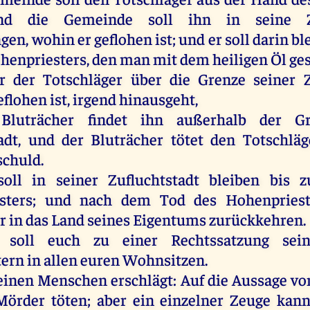
nd
die
Gemeinde
soll
ihn
in
seine
Zu
ngen,
wohin
er
geflohen
ist
;
und
er
soll
darin
bl
henpriesters
,
den
man
mit
dem
heiligen
Öl
ge
r
der
Totschläger
über
die
Grenze
seiner
Z
eflohen
ist
,
irgend
hinausgeht
,
Bluträcher
findet
ihn
außerhalb
der
G
adt,
und
der
Bluträcher
tötet
den
Totschläg
schuld
.
soll
in
seiner
Zufluchtstadt
bleiben
bis
z
sters
;
und
nach
dem
Tod
des
Hohenpriest
r
in
das
Land
seines
Eigentums
zurückkehren
.
soll
euch
zu
einer
Rechtssatzung
sei
tern
in
allen
euren
Wohnsitzen.
einen
Menschen
erschlägt
:
Auf
die
Aussage
vo
Mörder
töten
;
aber
ein
einzelner
Zeuge
kan