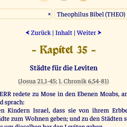
×
Zurück
|
Inhalt
|
Weiter
⮜
⮞
- Kapitel 35 -
Städte für die Leviten
(
Josua 21,1-45
;
1. Chronik 6,54-81
)
ERR
redete
zu
Mose
in
den
Ebenen
Moabs
,
a
d
sprach
:
en
Kindern
Israel
, dass
sie
von
ihrem
Erbb
ädte
zum
Wohnen
geben
;
und
zu
den
Städten
s
gs
um
dieselben
her
den
Leviten
geben
.