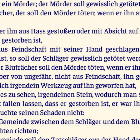
r
ein
Mörder
;
der
Mörder
soll
gewisslich
getöte
cher
,
der
soll
den
Mörder
töten
;
wenn
er
ihn
an
er
ihn
aus
Hass
gestoßen
oder
mit
Absicht
auf
r
gestorben
ist
,
aus
Feindschaft
mit
seiner
Hand
geschlagen
ist
,
so
soll
der
Schläger gewisslich
getötet
wer
r
Bluträcher
soll
den
Mörder
töten
,
wenn
er
ih
ber
von
ungefähr
,
nicht
aus
Feindschaft
,
ihn
g
ich irgendein
Werkzeug
auf
ihn
geworfen
hat
,
es
zu
sehen
, irgendeinen
Stein
, wodurch
man
t
fallen
lassen
, dass
er
gestorben
ist
,
er
war
i
suchte
seinen
Schaden
nicht
:
Gemeinde
zwischen
dem
Schläger
und
dem
Bl
hten
richten
;
meinde
soll
den
Totschläger
aus
der
Hand
de