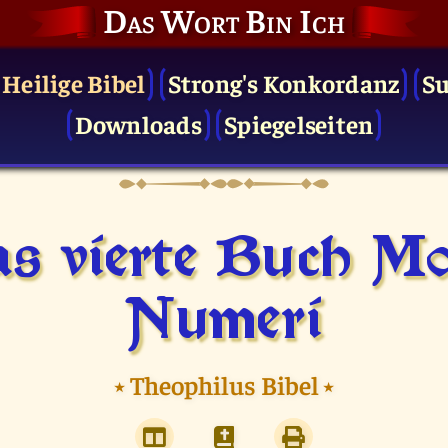
Das Wort Bin Ich
 Heilige Bibel
Strong's Konkordanz
S
Downloads
Spiegelseiten
s vierte Buch Mo
Numeri
⭑
Theophilus Bibel
⭑