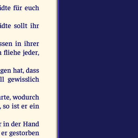
ädte
für
euch
ädte
sollt
ihr
ssen
in
ihrer
n
fliehe
jeder
,
agen
hat
, dass
ll
gewisslich
hrte
, wodurch
,
so
ist
er
ein
r
in
der
Hand
s
er
gestorben