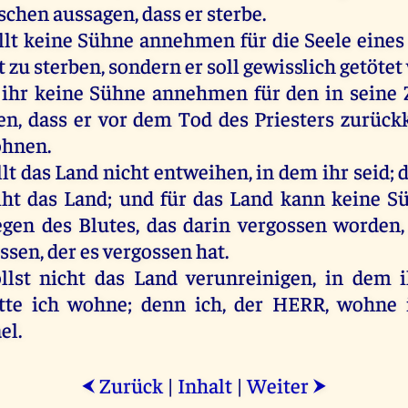
schen
aussagen
, dass
er
sterbe
.
llt
keine
Sühne
annehmen
für
die
Seele
eines
t
zu
sterben
,
sondern
er
soll
gewisslich
getötet
ihr
keine
Sühne
annehmen
für
den
in
seine
Z
en, dass
er
vor
dem
Tod
des
Priesters
zurück
hnen
.
llt
das
Land
nicht
entweihen
,
in
dem
ihr
seid
;
iht
das
Land
;
und
für
das
Land
kann
keine
Sü
egen
des
Blutes
,
das
darin
vergossen
worden
ssen
,
der
es
vergossen
hat
.
llst
nicht
das
Land
verunreinigen
,
in
dem
tte
ich
wohne
;
denn
ich
,
der
HERR
,
wohne
ael
.
Zurück
|
Inhalt
|
Weiter
⮜
⮞