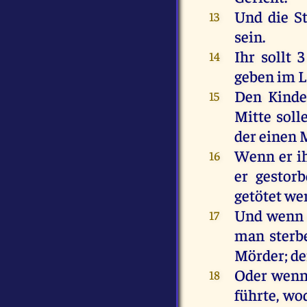
Und
die
S
13
sein
.
Ihr
sollt
14
geben
im
L
Den
Kinde
15
Mitte
soll
der
einen
Wenn
er
i
16
er
gestor
getötet
we
Und
wenn
17
man
sterb
Mörder
;
de
Oder
wen
18
führte
, w