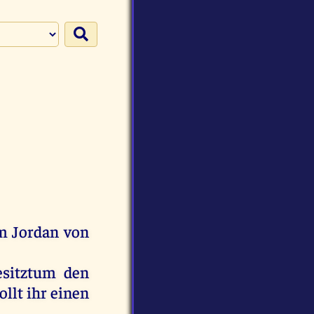
m
Jordan
von
esitztum
den
ollt
ihr
einen