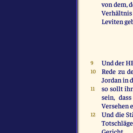
von
dem
,
d
Verhältni
Leviten
ge
Und
der
H
9
Rede
zu
d
10
Jordan
in
so
sollt
ihr
11
sein
, das
Versehen
Und
die
St
12
Totschläge
Gericht
.