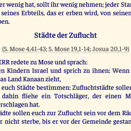
er
wenig
hat
,
sollt
ihr
wenig
nehmen
;
jeder
St
s
seines
Erbteils
,
das
er
erben
wird
,
von
seine
ben
.
Städte der Zuflucht
(
5. Mose 4,41-43
;
5. Mose 19,1-14
;
Josua 20,1-9
)
ERR
redete
zu
Mose
und
sprach
:
en
Kindern
Israel
und
sprich
zu
ihnen
:
Wenn
das
Land
Kanaan
zieht
,
euch
Städte
bestimmen
: Zufluchtstädte
solle
s
dahin
fliehe
ein
Totschläger
,
der
einen
M
erschlagen
hat
.
ädte
sollen
euch
zur
Zuflucht
sein
vor
dem
Rä
r
nicht
sterbe
,
bis
er
vor
der
Gemeinde
gesta