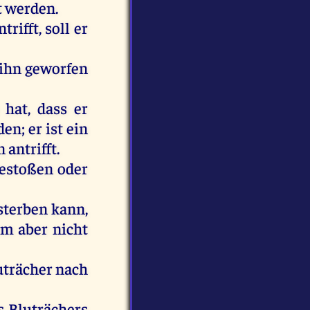
t
werden
.
trifft,
soll
er
ihn
geworfen
hat
, dass
er
den
;
er
ist
ein
n
antrifft.
estoßen
oder
sterben
kann
,
hm
aber
nicht
uträcher
nach
s
Bluträchers