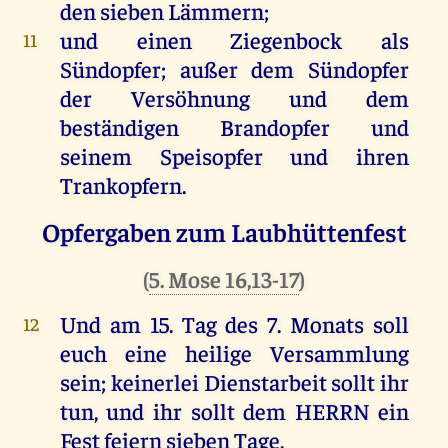
den
sieben
Lämmern
;
und
einen
Ziegenbock
als
11
Sündopfer
;
außer
dem
Sündopfer
der
Versöhnung
und
dem
beständigen
Brandopfer
und
seinem
Speisopfer
und
ihren
Trankopfern
.
Opfergaben zum Laubhüttenfest
(
5. Mose 16,13-17
)
Und
am
15.
Tag
des
7.
Monats
soll
12
euch
eine
heilige
Versammlung
sein
; keinerlei
Dienstarbeit
sollt
ihr
tun
,
und
ihr
sollt
dem
HERRN
ein
Fest
feiern
sieben
Tage
.