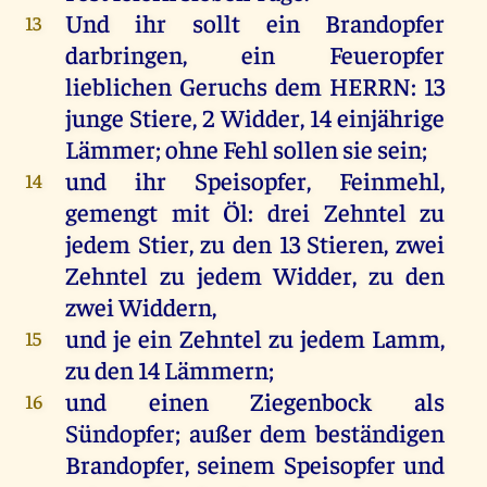
Und
ihr
sollt
ein
Brandopfer
13
darbringen
,
ein
Feueropfer
lieblichen
Geruchs
dem
HERRN
: 13
junge
Stiere
, 2
Widder
, 14 einjährige
Lämmer
;
ohne
Fehl
sollen
sie
sein
;
und
ihr
Speisopfer
, Feinmehl,
14
gemengt
mit
Öl
:
drei
Zehntel
zu
jedem
Stier
,
zu
den
13 Stieren,
zwei
Zehntel
zu
jedem
Widder
,
zu
den
zwei
Widdern
,
und
je
ein
Zehntel
zu
jedem
Lamm
,
15
zu
den
14
Lämmern
;
und
einen
Ziegenbock
als
16
Sündopfer
;
außer
dem
beständigen
Brandopfer
,
seinem
Speisopfer
und