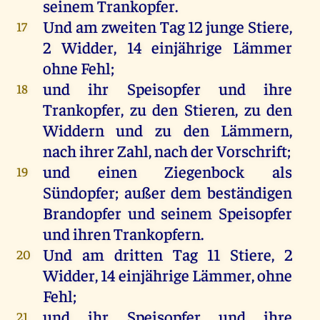
seinem
Trankopfer
.
Und
am
zweiten
Tag
12
junge
Stiere
,
17
2
Widder
, 14 einjährige
Lämmer
ohne
Fehl
;
und
ihr
Speisopfer
und
ihre
18
Trankopfer
,
zu
den
Stieren,
zu
den
Widdern
und
zu
den
Lämmern
,
nach
ihrer
Zahl
,
nach
der
Vorschrift
;
und
einen
Ziegenbock
als
19
Sündopfer
;
außer
dem
beständigen
Brandopfer
und
seinem
Speisopfer
und
ihren
Trankopfern
.
Und
am
dritten
Tag
11
Stiere
, 2
20
Widder
, 14 einjährige
Lämmer
,
ohne
Fehl
;
und
ihr
Speisopfer
und
ihre
21