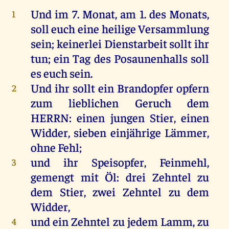
Und
im
7.
Monat
,
am
1.
des
Monats
,
1
soll
euch
eine
heilige
Versammlung
sein
; keinerlei
Dienstarbeit
sollt
ihr
tun
;
ein
Tag
des
Posaunenhalls
soll
es
euch
sein
.
Und
ihr
sollt
ein
Brandopfer
opfern
2
zum
lieblichen
Geruch
dem
HERRN
:
einen
jungen
Stier
,
einen
Widder
,
sieben
einjährige
Lämmer
,
ohne
Fehl
;
und
ihr
Speisopfer
, Feinmehl,
3
gemengt
mit
Öl
:
drei
Zehntel
zu
dem
Stier
,
zwei
Zehntel
zu
dem
Widder
,
und
ein
Zehntel
zu
jedem
Lamm
,
zu
4