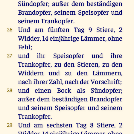
Sündopfer
;
außer
dem
beständigen
Brandopfer
,
seinem
Speisopfer
und
seinem
Trankopfer
.
Und
am
fünften
Tag
9
Stiere
, 2
26
Widder
, 14 einjährige
Lämmer
,
ohne
Fehl
;
und
ihr
Speisopfer
und
ihre
27
Trankopfer
,
zu
den
Stieren,
zu
den
Widdern
und
zu
den
Lämmern
,
nach
ihrer
Zahl
,
nach
der
Vorschrift
;
und
einen
Bock
als
Sündopfer
;
28
außer
dem
beständigen
Brandopfer
und
seinem
Speisopfer
und
seinem
Trankopfer
.
Und
am
sechsten
Tag
8
Stiere
, 2
29
Widder
, 14 einjährige
Lämmer
,
ohne