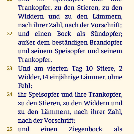
Trankopfer
,
zu
den
Stieren,
zu
den
Widdern
und
zu
den
Lämmern
,
nach
ihrer
Zahl
,
nach
der
Vorschrift
;
und
einen
Bock
als
Sündopfer
;
22
außer
dem
beständigen
Brandopfer
und
seinem
Speisopfer
und
seinem
Trankopfer
.
Und
am
vierten
Tag
10
Stiere
, 2
23
Widder
, 14 einjährige
Lämmer
,
ohne
Fehl
;
ihr
Speisopfer
und
ihre
Trankopfer
,
24
zu
den
Stieren,
zu
den
Widdern
und
zu
den
Lämmern
,
nach
ihrer
Zahl
,
nach
der
Vorschrift
;
und
einen
Ziegenbock
als
25