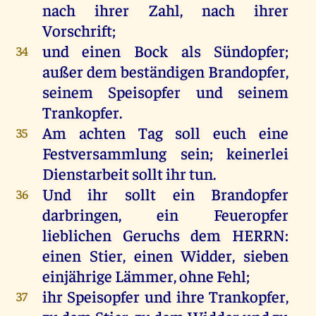
nach
ihrer
Zahl
,
nach
ihrer
Vorschrift
;
und
einen
Bock
als
Sündopfer
;
34
außer
dem
beständigen
Brandopfer
,
seinem
Speisopfer
und
seinem
Trankopfer
.
Am
achten
Tag
soll
euch
eine
35
Festversammlung
sein
; keinerlei
Dienstarbeit
sollt
ihr
tun
.
Und
ihr
sollt
ein
Brandopfer
36
darbringen
,
ein
Feueropfer
lieblichen
Geruchs
dem
HERRN
:
einen
Stier
,
einen
Widder
,
sieben
einjährige
Lämmer
,
ohne
Fehl
;
ihr
Speisopfer
und
ihre
Trankopfer
,
37