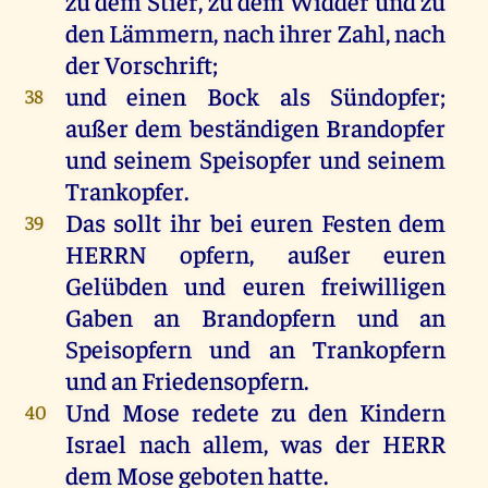
zu
dem
Stier
,
zu
dem
Widder
und
zu
den
Lämmern
,
nach
ihrer
Zahl
,
nach
der
Vorschrift
;
und
einen
Bock
als
Sündopfer
;
38
außer
dem
beständigen
Brandopfer
und
seinem
Speisopfer
und
seinem
Trankopfer
.
Das
sollt
ihr
bei
euren
Festen
dem
39
HERRN
opfern
,
außer
euren
Gelübden
und
euren
freiwilligen
Gaben
an
Brandopfern
und
an
Speisopfern
und
an
Trankopfern
und
an
Friedensopfern.
Und
Mose
redete
zu
den
Kindern
40
Israel
nach
allem
,
was
der
HERR
dem
Mose
geboten
hatte
.