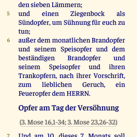
den
sieben
Lämmern
;
und
einen
Ziegenbock
als
5
Sündopfer
,
um
Sühnung
für
euch
zu
tun
;
außer
dem
monatlichen
Brandopfer
6
und
seinem
Speisopfer
und
dem
beständigen
Brandopfer
und
seinem
Speisopfer
und
ihren
Trankopfern
,
nach
ihrer
Vorschrift
,
zum
lieblichen
Geruch
,
ein
Feueropfer
dem
HERRN
.
Opfer am Tag der Versöhnung
(
3. Mose 16,1-34
;
3. Mose 23,26-32
)
Und
am
10.
dieses
7.
Monats
soll
7