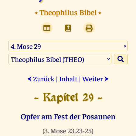
⭑
Theophilus Bibel
⭑
×
Zurück
|
Inhalt
|
Weiter
⮜
⮞
- Kapitel 29 -
Opfer am Fest der Posaunen
(
3. Mose 23,23-25
)