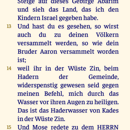
Steige
auf
dieses
Gebirge
Abarim
und
sieh
das
Land
,
das
ich
den
Kindern
Israel
gegeben
habe
.
Und
hast
du
es
gesehen
,
so
wirst
13
auch
du
zu
deinen
Völkern
versammelt
werden
,
so
wie
dein
Bruder
Aaron
versammelt
worden
ist
;
weil
ihr
in
der
Wüste
Zin
,
beim
14
Hadern
der
Gemeinde
,
widerspenstig
gewesen
seid
gegen
meinen
Befehl
,
mich
durch
das
Wasser
vor
ihren
Augen
zu
heiligen
.
Das
ist
das
Haderwasser
von
Kades
in
der
Wüste
Zin
.
Und
Mose
redete
zu
dem
HERRN
15