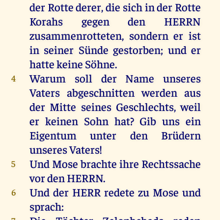
der
Rotte
derer
,
die
sich
in
der
Rotte
Korahs
gegen
den
HERRN
zusammenrotteten,
sondern
er
ist
in
seiner
Sünde
gestorben
;
und
er
hatte
keine
Söhne
.
Warum
soll
der
Name
unseres
4
Vaters
abgeschnitten
werden
aus
der
Mitte
seines
Geschlechts
,
weil
er
keinen
Sohn
hat
?
Gib
uns
ein
Eigentum
unter
den
Brüdern
unseres
Vaters
!
Und
Mose
brachte
ihre
Rechtssache
5
vor
den
HERRN
.
Und
der
HERR
redete
zu
Mose
und
6
sprach
: