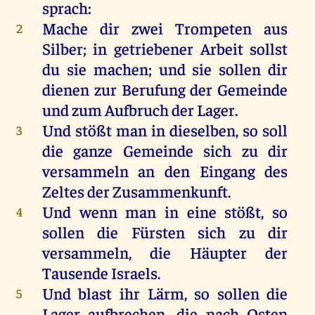
sprach
:
Mache
dir
zwei
Trompeten
aus
2
Silber
;
in
getriebener
Arbeit
sollst
du
sie
machen
;
und
sie
sollen
dir
dienen
zur
Berufung
der
Gemeinde
und
zum
Aufbruch
der
Lager
.
Und
stößt
man
in
dieselben
,
so
soll
3
die
ganze
Gemeinde
sich
zu
dir
versammeln
an
den
Eingang
des
Zeltes
der
Zusammenkunft.
Und
wenn
man
in
eine
stößt
,
so
4
sollen
die
Fürsten
sich
zu
dir
versammeln
,
die
Häupter
der
Tausende
Israels
.
Und
blast
ihr
Lärm,
so
sollen
die
5
Lager
aufbrechen
,
die
nach
Osten