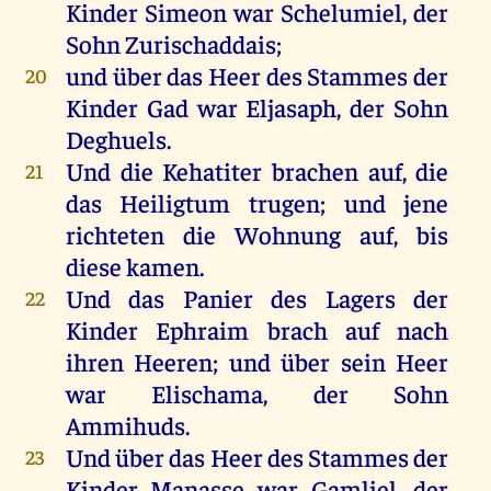
Kinder
Simeon
war
Schelumiel,
der
Sohn
Zurischaddais;
und
über
das
Heer
des
Stammes
der
20
Kinder
Gad
war
Eljasaph
,
der
Sohn
Deghuels.
Und
die
Kehatiter
brachen
auf
,
die
21
das
Heiligtum
trugen
;
und
jene
richteten
die
Wohnung
auf
,
bis
diese
kamen
.
Und
das
Panier
des
Lagers
der
22
Kinder
Ephraim
brach
auf
nach
ihren
Heeren
;
und
über
sein
Heer
war
Elischama,
der
Sohn
Ammihuds
.
Und
über
das
Heer
des
Stammes
der
23
Kinder
Manasse
war
Gamliel
,
der