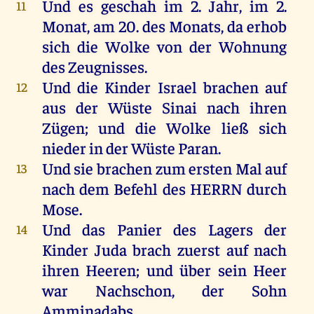
Und
es
geschah
im
2.
Jahr
,
im
2.
11
Monat
,
am
20.
des
Monats
,
da
erhob
sich
die
Wolke
von
der
Wohnung
des
Zeugnisses
.
Und
die
Kinder
Israel
brachen
auf
12
aus
der
Wüste
Sinai
nach
ihren
Zügen;
und
die
Wolke
ließ
sich
nieder
in
der
Wüste
Paran.
Und
sie
brachen
zum
ersten
Mal
auf
13
nach
dem
Befehl
des
HERRN
durch
Mose
.
Und
das
Panier
des
Lagers
der
14
Kinder
Juda
brach
zuerst
auf
nach
ihren
Heeren
;
und
über
sein
Heer
war
Nachschon,
der
Sohn
Amminadabs
.