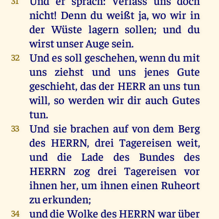
Und
er
sprach
: Verlass
uns
doch
31
nicht
!
Denn
du
weißt
ja
,
wo
wir
in
der
Wüste
lagern
sollen
;
und
du
wirst
unser
Auge
sein
.
Und
es
soll
geschehen
,
wenn
du
mit
32
uns
ziehst
und
uns
jenes
Gute
geschieht
,
das
der
HERR
an
uns
tun
will
,
so
werden
wir
dir
auch
Gutes
tun
.
Und
sie
brachen
auf
von
dem
Berg
33
des
HERRN
,
drei
Tagereisen
weit
,
und
die
Lade
des
Bundes
des
HERRN
zog
drei
Tagereisen
vor
ihnen
her
,
um
ihnen
einen
Ruheort
zu
erkunden
;
und
die
Wolke
des
HERRN
war
über
34