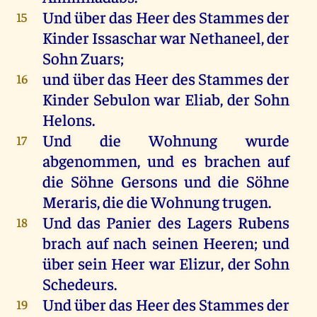
Und
über
das
Heer
des
Stammes
der
15
Kinder
Issaschar
war
Nethaneel,
der
Sohn
Zuars
;
und
über
das
Heer
des
Stammes
der
16
Kinder
Sebulon
war
Eliab
,
der
Sohn
Helons
.
Und
die
Wohnung
wurde
17
abgenommen
,
und
es
brachen
auf
die
Söhne
Gersons
und
die
Söhne
Meraris
,
die
die
Wohnung
trugen
.
Und
das
Panier
des
Lagers
Rubens
18
brach
auf
nach
seinen
Heeren
;
und
über
sein
Heer
war
Elizur
,
der
Sohn
Schedeurs.
Und
über
das
Heer
des
Stammes
der
19