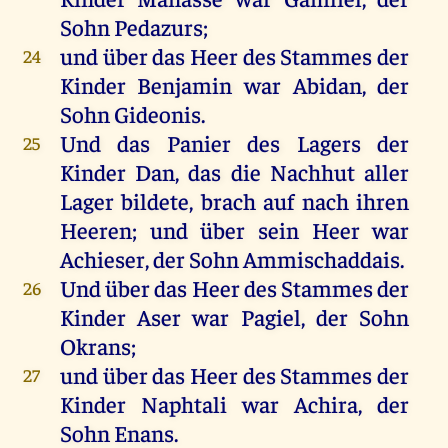
Sohn
Pedazurs
;
und
über
das
Heer
des
Stammes
der
24
Kinder
Benjamin
war
Abidan
,
der
Sohn
Gideonis
.
Und
das
Panier
des
Lagers
der
25
Kinder
Dan
,
das
die
Nachhut
aller
Lager
bildete,
brach
auf
nach
ihren
Heeren
;
und
über
sein
Heer
war
Achieser,
der
Sohn
Ammischaddais.
Und
über
das
Heer
des
Stammes
der
26
Kinder
Aser
war
Pagiel
,
der
Sohn
Okrans;
und
über
das
Heer
des
Stammes
der
27
Kinder
Naphtali
war
Achira,
der
Sohn
Enans
.