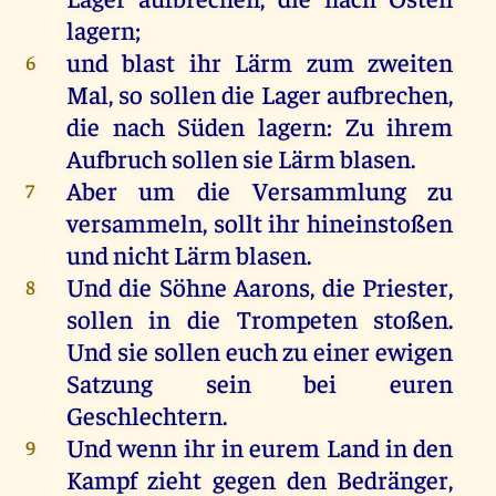
lagern
;
und
blast
ihr
Lärm
zum
zweiten
6
Mal
,
so
sollen
die
Lager
aufbrechen
,
die
nach
Süden
lagern
:
Zu
ihrem
Aufbruch
sollen
sie
Lärm
blasen
.
Aber
um
die
Versammlung
zu
7
versammeln
,
sollt
ihr
hineinstoßen
und
nicht
Lärm
blasen
.
Und
die
Söhne
Aarons
,
die
Priester
,
8
sollen
in
die
Trompeten
stoßen
.
Und
sie
sollen
euch
zu
einer
ewigen
Satzung
sein
bei
euren
Geschlechtern
.
Und
wenn
ihr
in
eurem
Land
in
den
9
Kampf
zieht
gegen
den
Bedränger,