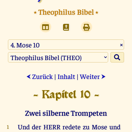
⭑
Theophilus Bibel
⭑
×
Zurück
|
Inhalt
|
Weiter
⮜
⮞
- Kapitel 10 -
Zwei silberne Trompeten
Und
der
HERR
redete
zu
Mose
und
1