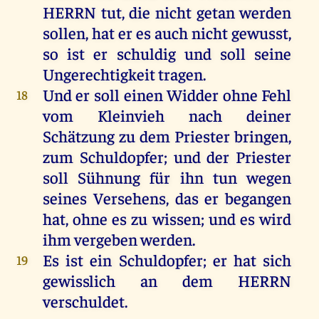
HERRN
tut
,
die
nicht
getan
werden
sollen
,
hat
er
es
auch
nicht
gewusst,
so
ist
er
schuldig
und
soll
seine
Ungerechtigkeit
tragen
.
Und
er
soll
einen
Widder
ohne
Fehl
18
vom
Kleinvieh
nach
deiner
Schätzung
zu
dem
Priester
bringen
,
zum
Schuldopfer
;
und
der
Priester
soll
Sühnung
für
ihn
tun
wegen
seines
Versehens,
das
er
begangen
hat
,
ohne
es
zu
wissen
;
und
es
wird
ihm
vergeben
werden
.
Es
ist
ein
Schuldopfer
;
er
hat
sich
19
gewisslich
an
dem
HERRN
verschuldet
.