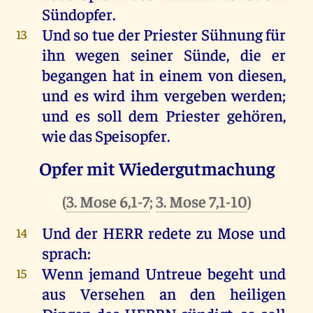
Sündopfer
.
Und
so
tue
der
Priester
Sühnung
für
13
ihn
wegen
seiner
Sünde
,
die
er
begangen
hat
in
einem
von
diesen
,
und
es
wird
ihm
vergeben
werden
;
und
es
soll
dem
Priester
gehören
,
wie
das
Speisopfer
.
Opfer mit Wiedergutmachung
(
3. Mose 6,1-7
;
3. Mose 7,1-10
)
Und
der
HERR
redete
zu
Mose
und
14
sprach
:
Wenn
jemand
Untreue
begeht
und
15
aus
Versehen
an
den
heiligen