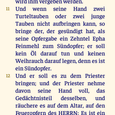
wird
ihm
vergeben
werden
.
Und
wenn
seine
Hand
zwei
11
Turteltauben
oder
zwei
junge
Tauben
nicht
aufbringen
kann
,
so
bringe
der
,
der
gesündigt
hat
,
als
seine
Opfergabe
ein
Zehntel
Epha
Feinmehl
zum
Sündopfer
;
er
soll
kein
Öl
darauf
tun
und
keinen
Weihrauch
darauf
legen
,
denn
es
ist
ein
Sündopfer
.
Und
er
soll
es
zu
dem
Priester
12
bringen
;
und
der
Priester
nehme
davon
seine
Hand
voll
,
das
Gedächtnisteil
desselben
,
und
räuchere
es
auf
dem
Altar
,
auf
den
Feueropfern
des
HERRN
:
Es
ist
ein