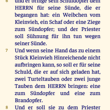
und
er
bringe
sein
Schuldopfer
dem
6
HERRN
für
seine
Sünde
,
die
er
begangen
hat
:
ein
Weibchen
vom
Kleinvieh,
ein
Schaf
oder
eine
Ziege
zum
Sündopfer
;
und
der
Priester
soll
Sühnung
für
ihn
tun
wegen
seiner
Sünde
.
Und
wenn
seine
Hand
das
zu
einem
7
Stück
Kleinvieh Hinreichende
nicht
aufbringen
kann
,
so
soll
er
für
seine
Schuld
,
die
er
auf
sich
geladen
hat
,
zwei
Turteltauben
oder
zwei
junge
Tauben
dem
HERRN
bringen
:
eine
zum
Sündopfer
und
eine
zum
Brandopfer
.
Und
er
soll
sie
zu
dem
Priester
8