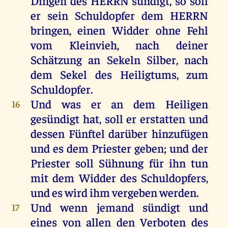
Dingen
des
HERRN
sündigt
,
so
soll
er
sein
Schuldopfer
dem
HERRN
bringen
,
einen
Widder
ohne
Fehl
vom
Kleinvieh,
nach
deiner
Schätzung
an
Sekeln
Silber
,
nach
dem
Sekel
des
Heiligtums
,
zum
Schuldopfer
.
Und
was
er
an
dem
Heiligen
16
gesündigt
hat
,
soll
er
erstatten
und
dessen
Fünftel
darüber
hinzufügen
und
es
dem
Priester
geben
;
und
der
Priester
soll
Sühnung
für
ihn
tun
mit
dem
Widder
des
Schuldopfers
,
und
es
wird
ihm
vergeben
werden
.
Und
wenn
jemand
sündigt
und
17
eines
von
allen
den
Verboten
des