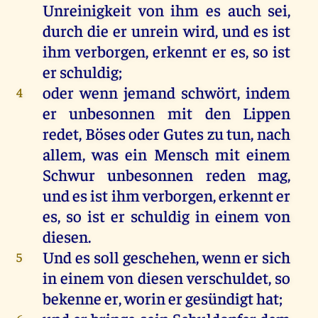
Unreinigkeit
von
ihm
es
auch
sei
,
durch
die
er
unrein
wird
,
und
es
ist
ihm
verborgen
,
erkennt
er
es
,
so
ist
er
schuldig
;
oder
wenn
jemand
schwört
,
indem
4
er
unbesonnen
mit
den
Lippen
redet
,
Böses
oder
Gutes
zu
tun
,
nach
allem
,
was
ein
Mensch
mit
einem
Schwur
unbesonnen
reden
mag
,
und
es
ist
ihm
verborgen
,
erkennt
er
es
,
so
ist
er
schuldig
in
einem
von
diesen
.
Und
es
soll
geschehen
,
wenn
er
sich
5
in
einem
von
diesen
verschuldet
,
so
bekenne
er
,
worin
er
gesündigt
hat
;