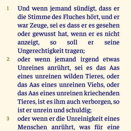
Und
wenn
jemand
sündigt
, dass
er
1
die
Stimme
des
Fluches
hört
,
und
er
war
Zeuge
,
sei
es
dass
er
es
gesehen
oder
gewusst
hat
,
wenn
er
es
nicht
anzeigt
,
so
soll
er
seine
Ungerechtigkeit
tragen
;
oder
wenn
jemand
irgend
etwas
2
Unreines
anrührt
,
sei
es
das
Aas
eines
unreinen
wilden
Tieres
,
oder
das
Aas
eines
unreinen
Viehs
,
oder
das
Aas
eines
unreinen
kriechenden
Tieres
,
ist
es
ihm
auch
verborgen
,
so
ist
er
unrein
und
schuldig
;
oder
wenn
er
die
Unreinigkeit
eines
3
Menschen
anrührt
,
was
für
eine