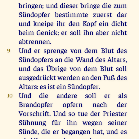
bringen
;
und
dieser
bringe
die
zum
Sündopfer
bestimmte
zuerst
dar
und
kneipe
ihr
den
Kopf
ein
dicht
beim
Genick
;
er
soll
ihn
aber
nicht
abtrennen.
Und
er
sprenge
von
dem
Blut
des
9
Sündopfers
an
die
Wand
des
Altars
,
und
das
Übrige
von
dem
Blut
soll
ausgedrückt
werden
an
den
Fuß
des
Altars
:
es
ist
ein
Sündopfer
.
Und
die
andere
soll
er
als
10
Brandopfer
opfern
nach
der
Vorschrift
.
Und
so
tue
der
Priester
Sühnung
für
ihn
wegen
seiner
Sünde
,
die
er
begangen
hat
,
und
es