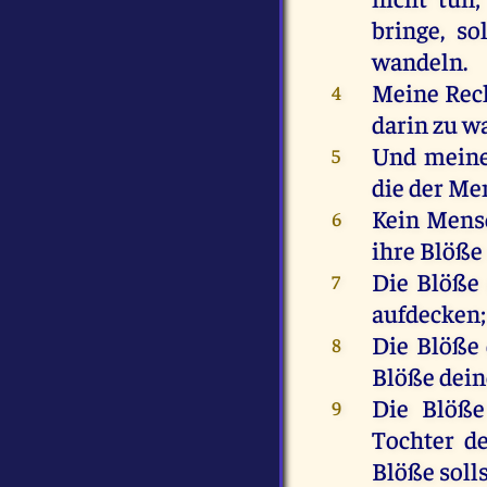
bringe
,
sol
wandeln
.
Meine
Rec
4
darin
zu
w
Und
mein
5
die
der
Me
Kein
Mens
6
ihre
Blöße
Die
Blöße
7
aufdecken
Die
Blöße
8
Blöße
dein
Die
Blöße
9
Tochter
de
Blöße
soll