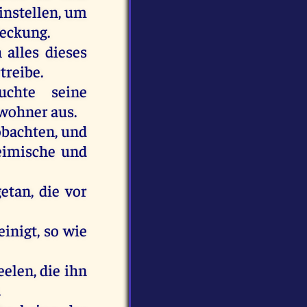
instellen,
um
leckung.
h
alles
dieses
treibe.
uchte
seine
wohner
aus
.
bachten,
und
eimische
und
getan
,
die
vor
einigt
,
so
wie
eelen
,
die
ihn
.