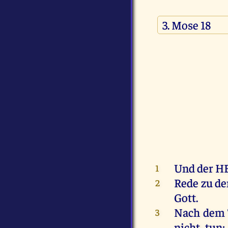
Und
der
H
1
Rede
zu
de
2
Gott
.
Nach
dem
3
nicht
tun