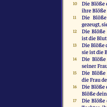
Die
Blöße
10
ihre
Blöße
Die
Blöße
11
gezeugt
,
si
Die
Blöße
12
ist
die
Blut
Die
Blöße
13
sie
ist
die
B
Die
Blöße
14
seiner
Fra
Die
Blöße
15
die
Frau
de
Die
Blöße
16
Blöße
dein
Die
Blöße
17