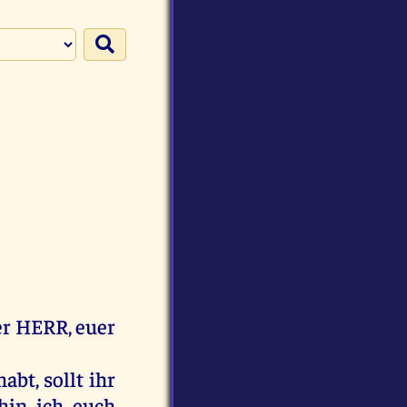
er
HERR
,
euer
habt
,
sollt
ihr
hin
ich
euch