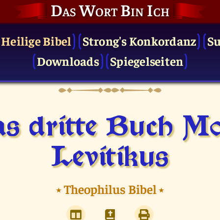
Das Wort Bin Ich
 Heilige Bibel
Strong's Konkordanz
S
Downloads
Spiegelseiten
s dritte Buch Mo
Levitikus
⭑
Theophilus Bibel
⭑