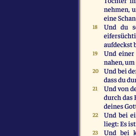
Tochter
ih
nehmen
,
eine
Schan
Und
du
s
18
eifersüch
aufdeckst
Und
einer
19
nahen
,
um
Und
bei
de
20
dass
du
du
Und
von
d
21
durch
das
deines
Got
Und
bei
e
22
liegt
:
Es
ist
Und
bei
23