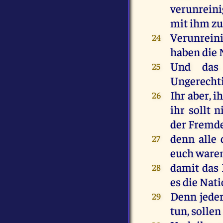
verunreini
mit
ihm
z
Verunreini
24
haben
die
Und
das
25
Ungerechti
Ihr
aber
,
ih
26
ihr
sollt
n
der
Fremd
denn
alle
27
euch
ware
damit
das
28
es
die
Nat
Denn
jede
29
tun
,
sollen