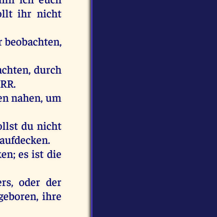
llt
ihr
nicht
r
beobachten,
chten,
durch
RR
.
en
nahen
,
um
ollst
du
nicht
aufdecken
.
ken
;
es
ist
die
ers
,
oder
der
geboren
,
ihre