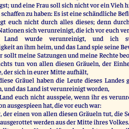
gst
;
und
eine
Frau
soll
sich
nicht
vor
ein
Vieh
h
u
schaffen
zu
haben
:
Es
ist
eine
schändliche Bef
gt
euch
nicht
durch
alles
dieses
;
denn
durc
Nationen
sich
verunreinigt
,
die
ich
vor
euch
ver
Land
wurde
verunreinigt
,
und
ich
s
gkeit
an
ihm
heim
,
und
das
Land
spie
seine
Be
r
sollt
meine
Satzungen
und
meine
Rechte
beo
ichts
tun
von
allen
diesen
Gräueln,
der
Einh
e
,
der
sich
in
eurer
Mitte
aufhält
,
diese
Gräuel
haben
die
Leute
dieses
Landes
n
,
und
das
Land
ist
verunreinigt
worden
,
Land
euch
nicht
ausspeie
,
wenn
ihr
es
verunr
ion
ausgespieen
hat
,
die
vor
euch
war
:
r
,
der
einen
von
allen
diesen
Gräueln
tut
,
die
S
ausgerottet
werden
aus
der
Mitte
ihres
Volkes