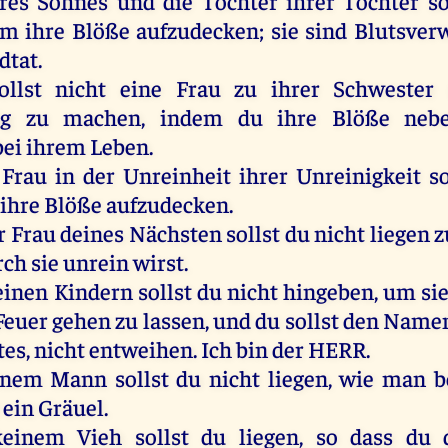
res
Sohnes
und
die
Tochter
ihrer
Tochter
so
um
ihre
Blöße
aufzudecken
;
sie
sind
Blutsver
dtat.
ollst
nicht
eine
Frau
zu
ihrer
Schwester
tig
zu
machen
,
indem
du
ihre
Blöße
neb
bei
ihrem
Leben
.
Frau
in
der
Unreinheit
ihrer
Unreinigkeit
so
ihre
Blöße
aufzudecken
.
r
Frau
deines
Nächsten
sollst
du
nicht
liegen
z
rch
sie
unrein
wirst
.
einen
Kindern
sollst
du
nicht
hingeben,
um
si
Feuer
gehen
zu
lassen
,
und
du
sollst
den
Name
tes
,
nicht
entweihen
.
Ich
bin
der
HERR
.
inem
Mann
sollst
du
nicht
liegen
,
wie
man
b
ein
Gräuel.
keinem
Vieh
sollst
du
liegen
,
so
dass
du