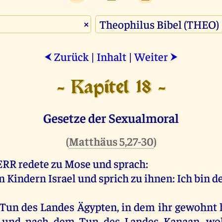
×
Zurück
|
Inhalt
|
Weiter
⮜
⮞
- Kapitel 18 -
Gesetze der Sexualmoral
(
Matthäus 5,27-30
)
ERR
redete
zu
Mose
und
sprach
:
n
Kindern
Israel
und
sprich
zu
ihnen
:
Ich
bin
d
Tun
des
Landes
Ägypten
,
in
dem
ihr
gewohnt
;
und
nach
dem
Tun
des
Landes
Kanaan
,
wo