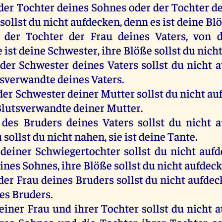
der
Tochter
deines
Sohnes
oder
der
Tochter
de
sollst
du
nicht
aufdecken
,
denn
es
ist
deine
Bl
der
Tochter
der
Frau
deines
Vaters
,
von
e
ist
deine
Schwester
,
ihre
Blöße
sollst
du
nich
der
Schwester
deines
Vaters
sollst
du
nicht
a
sverwandte
deines
Vaters
.
der
Schwester
deiner
Mutter
sollst
du
nicht
au
lutsverwandte
deiner
Mutter
.
des
Bruders
deines
Vaters
sollst
du
nicht
a
u
sollst
du
nicht
nahen
,
sie
ist
deine
Tante.
deiner
Schwiegertochter
sollst
du
nicht
aufd
ines
Sohnes
,
ihre
Blöße
sollst
du
nicht
aufdec
der
Frau
deines
Bruders
sollst
du
nicht
aufdec
es
Bruders
.
einer
Frau
und
ihrer
Tochter
sollst
du
nicht
a