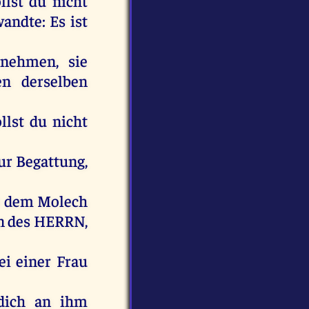
llst
du
nicht
wandte:
Es
ist
nehmen
,
sie
en
derselben
llst
du
nicht
ur
Begattung,
e
dem
Molech
n
des
HERRN
,
ei
einer
Frau
dich
an
ihm