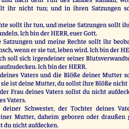
lt
ihr
nicht
tun
;
und
in
ihren
Satzungen
so
hte
sollt
ihr
tun
,
und
meine
Satzungen
sollt
ih
andeln
.
Ich
bin
der
HERR
,
euer
Gott
.
e
Satzungen
und
meine
Rechte
sollt
ihr
beoba
nsch
,
wenn
er
sie
tut
,
leben
wird
.
Ich
bin
der
HE
ch
soll
sich
irgendeiner
seiner
Blutsverwandt
aufzudecken
.
Ich
bin
der
HERR
.
deines
Vaters
und
die
Blöße
deiner
Mutter
s
;
sie
ist
deine
Mutter
,
du
sollst
ihre
Blöße
nicht
der
Frau
deines
Vaters
sollst
du
nicht
aufdec
es
Vaters
.
deiner
Schwester
,
der
Tochter
deines
Vat
iner
Mutter
,
daheim
geboren
oder
draußen
st
du
nicht
aufdecken
.