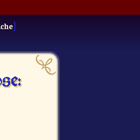
uche
se: