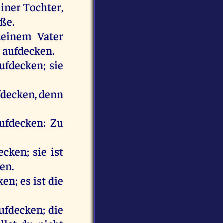
iner
Tochter
,
öße
.
deinem
Vater
t
aufdecken
.
ufdecken
;
sie
fdecken
,
denn
ufdecken
:
Zu
ecken
;
sie
ist
ken
.
ken
;
es
ist
die
ufdecken
;
die