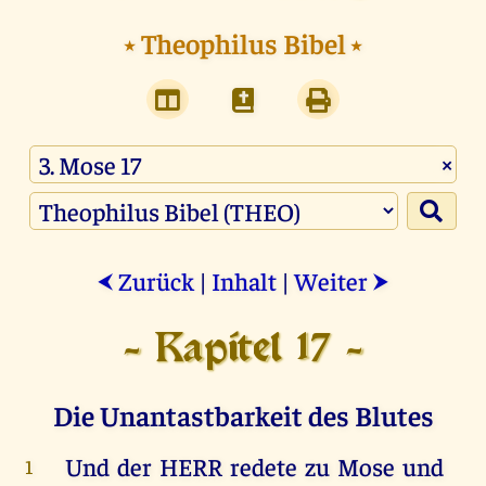
⭑
Theophilus Bibel
⭑
×
Zurück
|
Inhalt
|
Weiter
⮜
⮞
- Kapitel 17 -
Die Unantastbarkeit des Blutes
Und
der
HERR
redete
zu
Mose
und
1