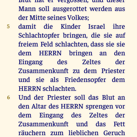
Mann
soll
ausgerottet
werden
aus
der
Mitte
seines
Volkes
;
damit
die
Kinder
Israel
ihre
5
Schlachtopfer
bringen
,
die
sie
auf
freiem
Feld
schlachten
, dass
sie
sie
dem
HERRN
bringen
an
den
Eingang
des
Zeltes
der
Zusammenkunft
zu
dem
Priester
und
sie
als
Friedensopfer
dem
HERRN
schlachten
.
Und
der
Priester
soll
das
Blut
an
6
den
Altar
des
HERRN
sprengen
vor
dem
Eingang
des
Zeltes
der
Zusammenkunft
und
das
Fett
räuchern
zum
lieblichen
Geruch