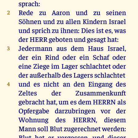
sprach
:
Rede
zu
Aaron
und
zu
seinen
2
Söhnen
und
zu
allen
Kindern
Israel
und
sprich
zu
ihnen
:
Dies
ist
es
,
was
der
HERR
geboten
und
gesagt
hat
:
Jedermann
aus
dem
Haus
Israel
,
3
der
ein
Rind
oder
ein
Schaf
oder
eine
Ziege
im
Lager
schlachtet
oder
der
außerhalb
des
Lagers
schlachtet
und
es
nicht
an
den
Eingang
des
4
Zeltes
der
Zusammenkunft
gebracht
hat
,
um
es
dem
HERRN
als
Opfergabe darzubringen
vor
der
Wohnung
des
HERRN
,
diesem
Mann
soll
Blut
zugerechnet
werden
:
Blut
hat
er
vergossen
,
und
dieser