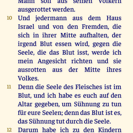
Mann
soll
aus
seinen
Völkern
ausgerottet
werden
.
Und
jedermann
aus
dem
Haus
10
Israel
und
von
den
Fremden
,
die
sich
in
ihrer
Mitte
aufhalten
,
der
irgend
Blut
essen
wird
,
gegen
die
Seele
,
die
das
Blut
isst,
werde
ich
mein
Angesicht
richten
und
sie
ausrotten
aus
der
Mitte
ihres
Volkes
.
Denn
die
Seele
des
Fleisches
ist
im
11
Blut
,
und
ich
habe
es
euch
auf
den
Altar
gegeben
,
um
Sühnung
zu
tun
für
eure
Seelen
;
denn
das
Blut
ist
es
,
das
Sühnung
tut
durch
die
Seele
.
Darum
habe
ich
zu
den
Kindern
12