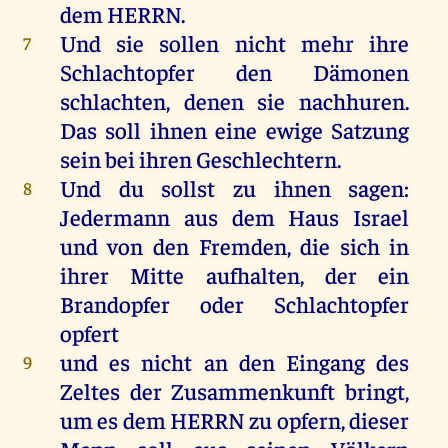
dem
HERRN
.
Und
sie
sollen
nicht
mehr
ihre
7
Schlachtopfer
den
Dämonen
schlachten
,
denen
sie
nachhuren.
Das
soll
ihnen
eine
ewige
Satzung
sein
bei
ihren
Geschlechtern
.
Und
du
sollst
zu
ihnen
sagen
:
8
Jedermann
aus
dem
Haus
Israel
und
von
den
Fremden
,
die
sich
in
ihrer
Mitte
aufhalten
,
der
ein
Brandopfer
oder
Schlachtopfer
opfert
und
es
nicht
an
den
Eingang
des
9
Zeltes
der
Zusammenkunft
bringt
,
um
es
dem
HERRN
zu
opfern
,
dieser