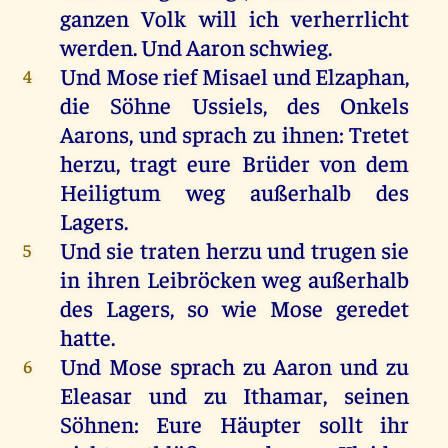
ganzen
Volk
will
ich
verherrlicht
werden
.
Und
Aaron
schwieg
.
Und
Mose
rief
Misael
und
Elzaphan
,
4
die
Söhne
Ussiels,
des
Onkels
Aarons
,
und
sprach
zu
ihnen
:
Tretet
herzu
,
tragt
eure
Brüder
von
dem
Heiligtum
weg
außerhalb
des
Lagers
.
Und
sie
traten
herzu
und
trugen
sie
5
in
ihren
Leibröcken
weg
außerhalb
des
Lagers
,
so
wie
Mose
geredet
hatte
.
Und
Mose
sprach
zu
Aaron
und
zu
6
Eleasar
und
zu
Ithamar
,
seinen
Söhnen
:
Eure
Häupter
sollt
ihr