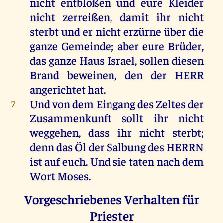
nicht
entblößen
und
eure
Kleider
nicht
zerreißen
,
damit
ihr
nicht
sterbt
und
er
nicht
erzürne
über
die
ganze
Gemeinde
;
aber
eure
Brüder
,
das
ganze
Haus
Israel
,
sollen
diesen
Brand
beweinen
,
den
der
HERR
angerichtet
hat
.
Und
von
dem
Eingang
des
Zeltes
der
7
Zusammenkunft
sollt
ihr
nicht
weggehen, dass
ihr
nicht
sterbt
;
denn
das
Öl
der
Salbung
des
HERRN
ist
auf
euch
.
Und
sie
taten
nach
dem
Wort
Moses
.
Vorgeschriebenes Verhalten für
Priester