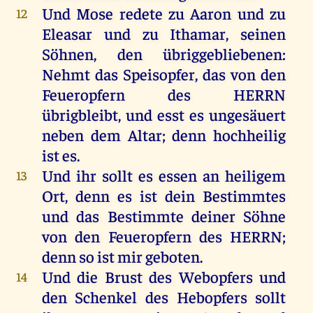
Und
Mose
redete
zu
Aaron
und
zu
12
Eleasar
und
zu
Ithamar
,
seinen
Söhnen
,
den
übriggebliebenen
:
Nehmt
das
Speisopfer
,
das
von
den
Feueropfern
des
HERRN
übrigbleibt
,
und
esst
es
ungesäuert
neben
dem
Altar
;
denn
hochheilig
ist
es
.
Und
ihr
sollt
es
essen
an
heiligem
13
Ort
,
denn
es
ist
dein
Bestimmtes
und
das
Bestimmte
deiner
Söhne
von
den
Feueropfern
des
HERRN
;
denn
so
ist
mir
geboten
.
Und
die
Brust
des
Webopfers
und
14
den
Schenkel
des
Hebopfers
sollt