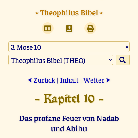
⭑
Theophilus Bibel
⭑
×
Zurück
|
Inhalt
|
Weiter
⮜
⮞
- Kapitel 10 -
Das profane Feuer von Nadab
und Abihu