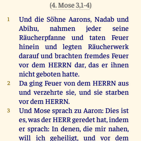
(
4. Mose 3,1-4
)
Und
die
Söhne
Aarons
,
Nadab
und
1
Abihu
,
nahmen
jeder
seine
Räucherpfanne
und
taten
Feuer
hinein
und
legten
Räucherwerk
darauf
und
brachten
fremdes
Feuer
vor
dem
HERRN
dar
,
das
er
ihnen
nicht
geboten
hatte
.
Da
ging
Feuer
von
dem
HERRN
aus
2
und
verzehrte
sie
,
und
sie
starben
vor
dem
HERRN
.
Und
Mose
sprach
zu
Aaron
:
Dies
ist
3
es
,
was
der
HERR
geredet
hat
,
indem
er
sprach
:
In
denen
,
die
mir
nahen
,
will
ich
geheiligt
,
und
vor
dem