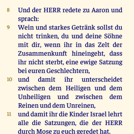
Und
der
HERR
redete
zu
Aaron
und
8
sprach
:
Wein
und
starkes
Getränk
sollst
du
9
nicht
trinken
,
du
und
deine
Söhne
mit
dir
,
wenn
ihr
in
das
Zelt
der
Zusammenkunft
hineingeht
, dass
ihr
nicht
sterbt
,
eine
ewige
Satzung
bei
euren
Geschlechtern
,
und
damit
ihr
unterscheidet
10
zwischen
dem
Heiligen
und
dem
Unheiligen
und
zwischen
dem
Reinen
und
dem
Unreinen
,
und
damit
ihr
die
Kinder
Israel
lehrt
11
alle
die
Satzungen
,
die
der
HERR
durch
Mose
zu
euch
geredet
hat
.