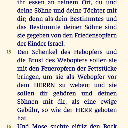
ihr
essen
an
reinem
Ort
,
du
und
deine
Söhne
und
deine
Töchter
mit
dir
;
denn
als
dein
Bestimmtes
und
das
Bestimmte
deiner
Söhne
sind
sie
gegeben
von
den
Friedensopfern
der
Kinder
Israel
.
Den
Schenkel
des
Hebopfers
und
15
die
Brust
des
Webopfers
sollen
sie
mit
den
Feueropfern
der
Fettstücke
bringen
,
um
sie
als
Webopfer
vor
dem
HERRN
zu
weben
;
und
sie
sollen
dir
gehören
und
deinen
Söhnen
mit
dir
,
als
eine
ewige
Gebühr
,
so
wie
der
HERR
geboten
hat
.
Und
Mose
suchte
eifrig
den
Bock
16