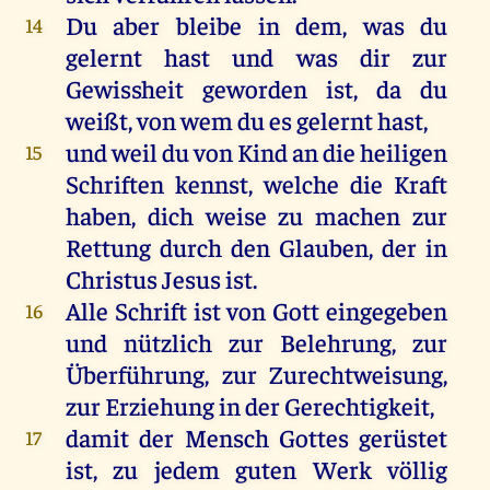
Du
aber
bleibe
in
dem
,
was
du
14
gelernt
hast
und
was
dir
zur
Gewissheit
geworden
ist
,
da
du
weißt
,
von
wem
du
es
gelernt
hast
,
und
weil
du
von
Kind
an
die
heiligen
15
Schriften
kennst
,
welche
die
Kraft
haben
,
dich
weise
zu
machen
zur
Rettung
durch
den
Glauben
,
der
in
Christus
Jesus
ist
.
Alle
Schrift
ist
von
Gott
eingegeben
16
und
nützlich
zur
Belehrung,
zur
Überführung,
zur
Zurechtweisung,
zur
Erziehung
in
der
Gerechtigkeit
,
damit
der
Mensch
Gottes
gerüstet
17
ist
,
zu
jedem
guten
Werk
völlig