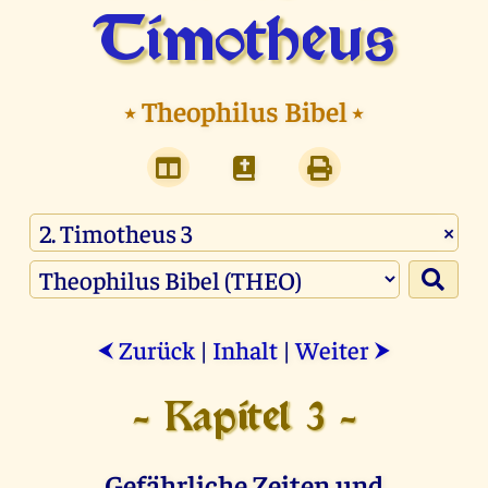
Timotheus
⭑
Theophilus Bibel
⭑
×
Zurück
|
Inhalt
|
Weiter
⮜
⮞
- Kapitel 3 -
Gefährliche Zeiten und