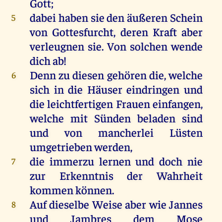
Gott
;
dabei
haben
sie
den
äußeren
Schein
5
von
Gottesfurcht
,
deren
Kraft
aber
verleugnen
sie
.
Von
solchen
wende
dich
ab
!
Denn
zu
diesen
gehören
die
,
welche
6
sich
in
die
Häuser
eindringen
und
die
leichtfertigen
Frauen einfangen,
welche
mit
Sünden
beladen
sind
und
von
mancherlei
Lüsten
umgetrieben
werden
,
die
immerzu
lernen
und
doch
nie
7
zur
Erkenntnis
der
Wahrheit
kommen
können
.
Auf
dieselbe
Weise
aber
wie
Jannes
8
und
Jambres
dem
Mose