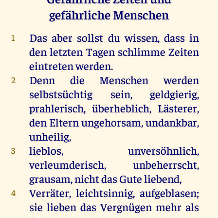
gefährliche Menschen
Das
aber
sollst
du
wissen
, dass
in
1
den
letzten
Tagen
schlimme
Zeiten
eintreten
werden
.
Denn
die
Menschen
werden
2
selbstsüchtig
sein
, geldgierig,
prahlerisch, überheblich,
Lästerer
,
den
Eltern
ungehorsam
,
undankbar
,
unheilig,
lieblos
,
unversöhnlich
,
3
verleumderisch, unbeherrscht,
grausam,
nicht
das
Gute
liebend,
Verräter
, leichtsinnig,
aufgeblasen
;
4
sie
lieben
das
Vergnügen
mehr
als