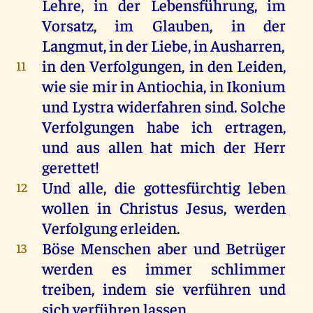
Lehre
,
in
der
Lebensführung,
im
Vorsatz
,
im
Glauben
,
in
der
Langmut
,
in
der
Liebe
,
in
Ausharren,
in
den
Verfolgungen
,
in
den
Leiden
,
11
wie
sie
mir
in
Antiochia,
in
Ikonium
und
Lystra
widerfahren
sind
.
Solche
Verfolgungen
habe
ich
ertragen
,
und
aus
allen
hat
mich
der
Herr
gerettet
!
Und
alle
,
die
gottesfürchtig
leben
12
wollen
in
Christus
Jesus
,
werden
Verfolgung
erleiden.
Böse
Menschen
aber
und
Betrüger
13
werden
es
immer
schlimmer
treiben
,
indem
sie
verführen
und
sich
verführen
lassen
.