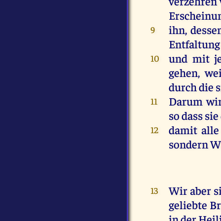
verzehren
Erscheinu
ihn
,
desse
9
Entfaltun
und
mit
j
10
gehen
,
wei
durch
die
s
Darum
wi
11
so
dass
sie
damit
alle
12
sondern
W
Wir
aber
s
13
geliebte
Br
in
der
Heil