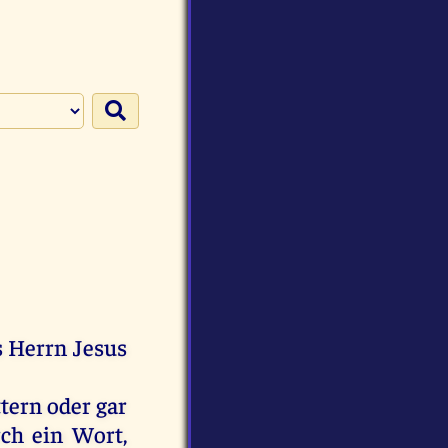
s
Herrn
Jesus
ttern
oder
gar
rch
ein
Wort
,