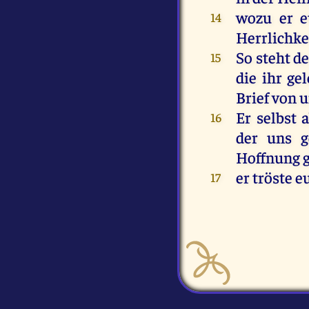
wozu
er
e
14
Herrlichke
So
steht
d
15
die
ihr
gel
Brief
von
u
Er
selbst
a
16
der
uns
g
Hoffnung
er
tröste
e
17