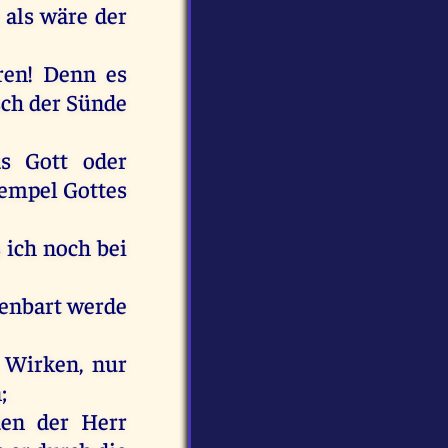
,
als
wäre
der
ren
!
Denn
es
ch
der
Sünde
s
Gott
oder
empel
Gottes
s
ich
noch
bei
fenbart
werde
Wirken
,
nur
n
;
den
der
Herr