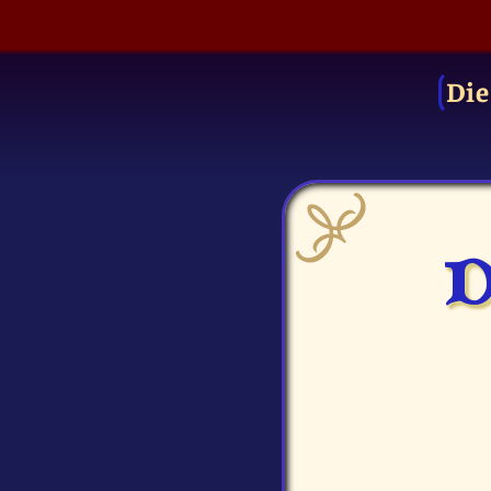
Die
D