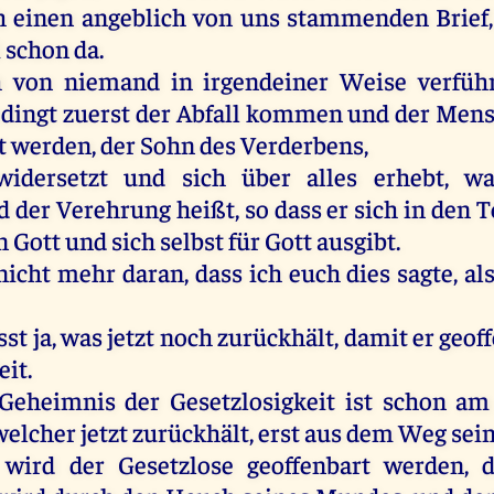
h
einen
angeblich
von
uns
stammenden
Brief
i
schon
da
.
h
von
niemand
in
irgendeiner
Weise
verfüh
dingt
zuerst
der
Abfall
kommen
und
der
Mens
t
werden
,
der
Sohn
des
Verderbens
,
widersetzt
und
sich
über
alles
erhebt
,
wa
nd
der
Verehrung
heißt
,
so
dass
er
sich
in
den
T
n
Gott
und
sich
selbst
für
Gott
ausgibt.
nicht
mehr
daran
, dass
ich
euch
dies
sagte
,
al
sst
ja
,
was
jetzt
noch
zurückhält,
damit
er
geof
eit
.
Geheimnis
der
Gesetzlosigkeit
ist
schon
am
welcher
jetzt
zurückhält, erst
aus
dem
Weg
sei
wird
der
Gesetzlose geoffenbart
werden
,