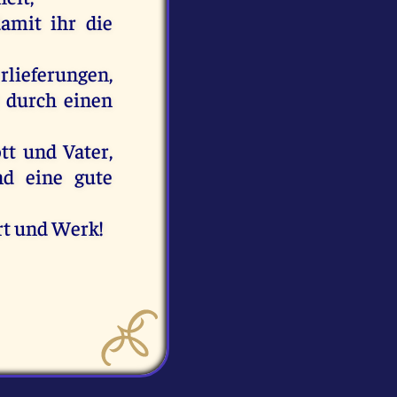
damit
ihr
die
lieferungen,
durch
einen
tt
und
Vater
,
nd
eine
gute
t
und
Werk
!