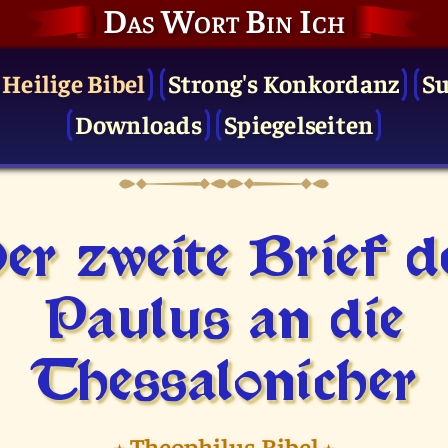
Das Wort Bin Ich
 Heilige Bibel
Strong's Konkordanz
S
Downloads
Spiegelseiten
er zweite Brief d
Paulus an die
Thessalonicher
⭑
Theophilus Bibel
⭑