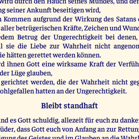
wird
durch
den
Hauch
seines
Mundes
,
und
de
ng
seiner
Ankunft
beseitigen
wird
,
n
Kommen
aufgrund
der
Wirkung
des
Satans
g
aller
betrügerischen
Kräfte
,
Zeichen
und
Wun
edem
Betrug
der
Ungerechtigkeit
bei
denen
l
sie
die
Liebe
zur
Wahrheit
nicht
angeno
ie
hätten
gerettet
werden
können
.
rd
ihnen
Gott
eine
wirksame
Kraft
der
Verfü
der
Lüge
glauben
,
gerichtet
werden
,
die
der
Wahrheit
nicht
ge
ohlgefallen
hatten
an
der
Ungerechtigkeit
.
Bleibt standhaft
ind
es
Gott
schuldig
,
allezeit
für
euch
zu
danke
üder
, dass
Gott
euch
von
Anfang
an
zur
Rettu
igung
des
Geistes
und
im
Glauben
an
die
Wahrh