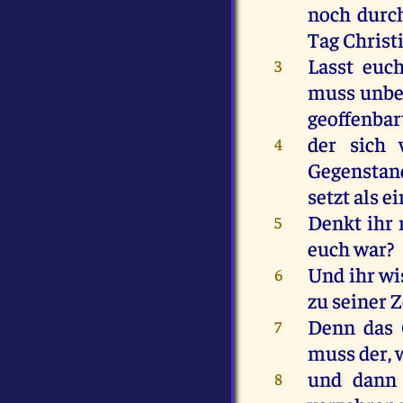
noch
durc
Tag
Christ
Lasst
euc
3
muss unbe
geoffenbar
der
sich
4
Gegensta
setzt
als
ei
Denkt
ihr
5
euch
war
?
Und
ihr
wi
6
zu
seiner
Z
Denn
das
7
muss
der
,
und
dann
8