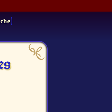
uche
es