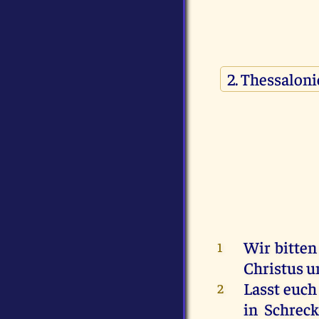
Wir
bitten
1
Christus
u
Lasst
euch
2
in
Schrec