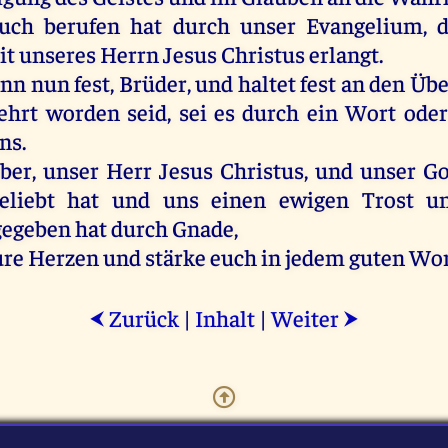
uch
berufen
hat
durch
unser
Evangelium
,
it
unseres
Herrn
Jesus
Christus
erlangt
.
enn
nun
fest
,
Brüder
,
und
haltet
fest
an
den
Über
ehrt
worden
seid
,
sei
es
durch
ein
Wort
oder
ns
.
ber
,
unser
Herr
Jesus
Christus
,
und
unser
Go
eliebt
hat
und
uns
einen
ewigen
Trost
u
gegeben
hat
durch
Gnade
,
ure
Herzen
und
stärke
euch
in
jedem
guten
Wor
Zurück
|
Inhalt
|
Weiter
⮜
⮞