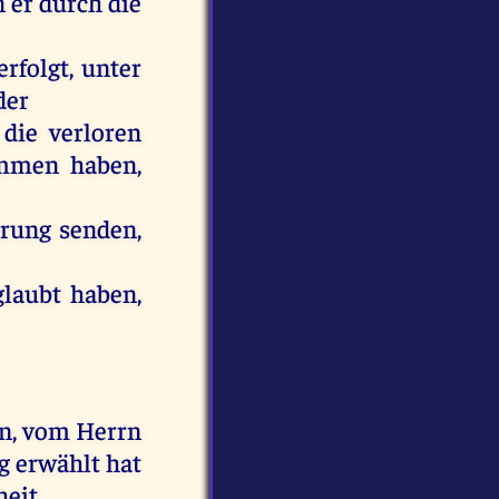
n
er
durch
die
erfolgt,
unter
der
,
die
verloren
mmen
haben
,
hrung
senden
,
glaubt
haben
,
n
,
vom
Herrn
ng
erwählt
hat
eit
,