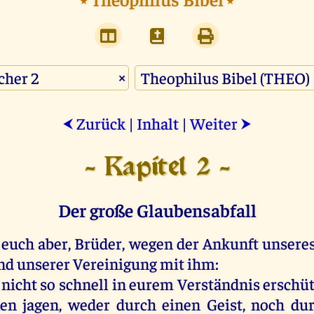
×
Zurück
|
Inhalt
|
Weiter
⮜
⮞
- Kapitel 2 -
Der große Glaubensabfall
euch
aber
,
Brüder
,
wegen
der
Ankunft
unsere
nd
unserer
Vereinigung
mit
ihm
:
nicht
so
schnell
in
eurem
Verständnis
erschü
ken
jagen,
weder
durch
einen
Geist
,
noch
du