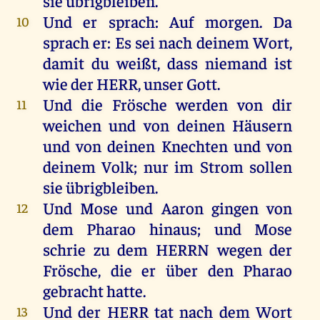
sie
übrigbleiben
.
Und
er
sprach
:
Auf
morgen
.
Da
10
sprach
er
:
Es
sei
nach
deinem
Wort
,
damit
du
weißt
, dass
niemand
ist
wie
der
HERR
,
unser
Gott
.
Und
die
Frösche
werden
von
dir
11
weichen
und
von
deinen
Häusern
und
von
deinen
Knechten
und
von
deinem
Volk
;
nur
im
Strom
sollen
sie
übrigbleiben
.
Und
Mose
und
Aaron
gingen
von
12
dem
Pharao
hinaus
;
und
Mose
schrie
zu
dem
HERRN
wegen
der
Frösche
,
die
er
über
den
Pharao
gebracht
hatte
.
Und
der
HERR
tat
nach
dem
Wort
13