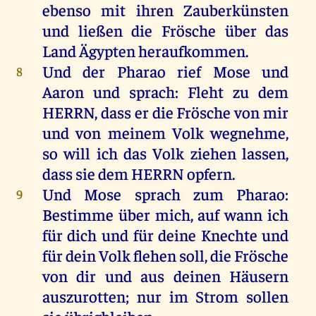
ebenso
mit
ihren
Zauberkünsten
und
ließen
die
Frösche
über
das
Land
Ägypten
heraufkommen
.
Und
der
Pharao
rief
Mose
und
8
Aaron
und
sprach
:
Fleht
zu
dem
HERRN
, dass
er
die
Frösche
von
mir
und
von
meinem
Volk
wegnehme
,
so
will
ich
das
Volk
ziehen
lassen
,
dass
sie
dem
HERRN
opfern
.
Und
Mose
sprach
zum
Pharao
:
9
Bestimme
über
mich
,
auf
wann
ich
für
dich
und
für
deine
Knechte
und
für
dein
Volk
flehen
soll
,
die
Frösche
von
dir
und
aus
deinen
Häusern
auszurotten
;
nur
im
Strom
sollen