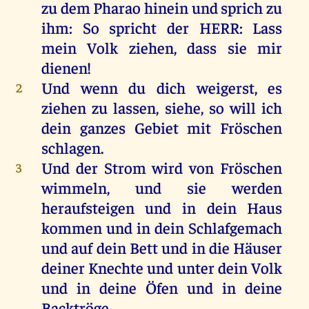
zu
dem
Pharao
hinein
und
sprich
zu
ihm
:
So
spricht
der
HERR
: Lass
mein
Volk
ziehen
, dass
sie
mir
dienen
!
Und
wenn
du
dich
weigerst
,
es
2
ziehen
zu
lassen
,
siehe
,
so
will
ich
dein
ganzes
Gebiet
mit
Fröschen
schlagen
.
Und
der
Strom
wird
von
Fröschen
3
wimmeln
,
und
sie
werden
heraufsteigen
und
in
dein
Haus
kommen
und
in
dein
Schlafgemach
und
auf
dein
Bett
und
in
die
Häuser
deiner
Knechte
und
unter
dein
Volk
und
in
deine
Öfen
und
in
deine
Backtröge.