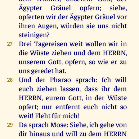
Ägypter
Gräuel
opfern
;
siehe
,
opferten
wir
der
Ägypter
Gräuel
vor
ihren
Augen
,
würden
sie
uns
nicht
steinigen
?
Drei
Tagereisen
weit
wollen
wir
in
27
die
Wüste
ziehen
und
dem
HERRN
,
unserem
Gott
,
opfern
,
so
wie
er
zu
uns
geredet
hat
.
Und
der
Pharao
sprach
:
Ich
will
28
euch
ziehen
lassen
, dass
ihr
dem
HERRN
,
eurem
Gott
,
in
der
Wüste
opfert
;
nur
entfernt
euch
nicht
so
weit
!
Fleht
für
mich
!
Da
sprach
Mose
:
Siehe
,
ich
gehe
von
29
dir
hinaus
und
will
zu
dem
HERRN