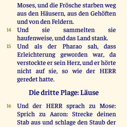
Moses
,
und
die
Frösche
starben
weg
aus
den
Häusern
,
aus
den
Gehöften
und
von
den
Feldern
.
Und
sie
sammelten
sie
14
haufenweise,
und
das
Land
stank
.
Und
als
der
Pharao
sah
, dass
15
Erleichterung
geworden
war
,
da
verstockte
er
sein
Herz
,
und
er
hörte
nicht
auf
sie
,
so
wie
der
HERR
geredet
hatte
.
Die dritte Plage: Läuse
Und
der
HERR
sprach
zu
Mose
:
16
Sprich
zu
Aaron
:
Strecke
deinen
Stab
aus
und
schlage
den
Staub
der