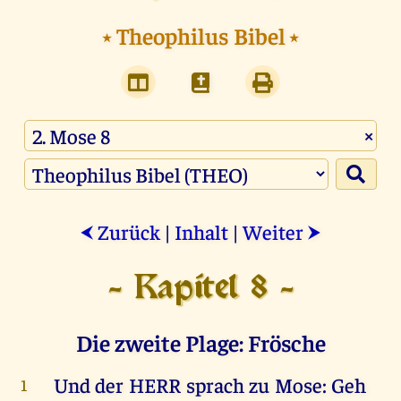
⭑
Theophilus Bibel
⭑
×
Zurück
|
Inhalt
|
Weiter
⮜
⮞
- Kapitel 8 -
Die zweite Plage: Frösche
Und
der
HERR
sprach
zu
Mose
:
Geh
1