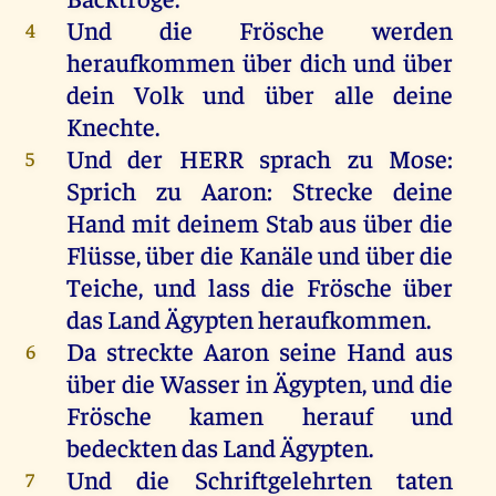
Und
die
Frösche
werden
4
heraufkommen
über
dich
und
über
dein
Volk
und
über
alle
deine
Knechte
.
Und
der
HERR
sprach
zu
Mose
:
5
Sprich
zu
Aaron
:
Strecke
deine
Hand
mit
deinem
Stab
aus
über
die
Flüsse
,
über
die
Kanäle
und
über
die
Teiche
,
und
lass
die
Frösche
über
das
Land
Ägypten
heraufkommen
.
Da
streckte
Aaron
seine
Hand
aus
6
über
die
Wasser
in
Ägypten
,
und
die
Frösche
kamen
herauf
und
bedeckten
das
Land
Ägypten
.
Und
die
Schriftgelehrten
taten
7