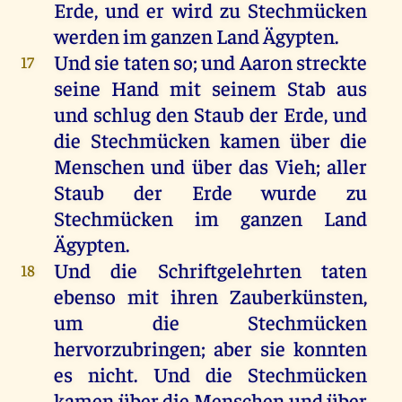
Erde
,
und
er
wird
zu
Stechmücken
werden
im
ganzen
Land
Ägypten
.
Und
sie
taten
so
;
und
Aaron
streckte
17
seine
Hand
mit
seinem
Stab
aus
und
schlug
den
Staub
der
Erde
,
und
die
Stechmücken
kamen
über
die
Menschen
und
über
das
Vieh
;
aller
Staub
der
Erde
wurde
zu
Stechmücken
im
ganzen
Land
Ägypten
.
Und
die
Schriftgelehrten
taten
18
ebenso
mit
ihren
Zauberkünsten,
um
die
Stechmücken
hervorzubringen;
aber
sie
konnten
es
nicht
.
Und
die
Stechmücken
kamen
über
die
Menschen
und
über