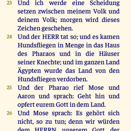
Und
ich
werde
eine
Scheidung
23
setzen
zwischen
meinem
Volk
und
deinem
Volk
;
morgen
wird
dieses
Zeichen
geschehen
.
Und
der
HERR
tat
so
;
und
es
kamen
24
Hundsfliegen
in
Menge
in
das
Haus
des
Pharaos
und
in
die
Häuser
seiner
Knechte
;
und
im
ganzen
Land
Ägypten
wurde
das
Land
von
den
Hundsfliegen
verdorben
.
Und
der
Pharao
rief
Mose
und
25
Aaron
und
sprach
:
Geht
hin
und
opfert
eurem
Gott
in
dem
Land
.
Und
Mose
sprach
:
Es
gehört
sich
26
nicht
,
so
zu
tun
;
denn
wir
würden
dem
HERRN
,
unserem
Gott
,
der