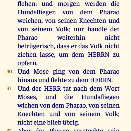
flehen
;
und
morgen
werden
die
Hundsfliegen
von
dem
Pharao
weichen
,
von
seinen
Knechten
und
von
seinem
Volk
;
nur
handle
der
Pharao
weiterhin
nicht
betrügerisch, dass
er
das
Volk
nicht
ziehen
lasse
,
um
dem
HERRN
zu
opfern
.
Und
Mose
ging
von
dem
Pharao
30
hinaus
und
flehte
zu
dem
HERRN
.
Und
der
HERR
tat
nach
dem
Wort
31
Moses
,
und
die
Hundsfliegen
wichen
von
dem
Pharao
,
von
seinen
Knechten
und
von
seinem
Volk
;
nicht
eine
blieb
übrig
.
Aber
der
Pharao
verstockte
sein
32