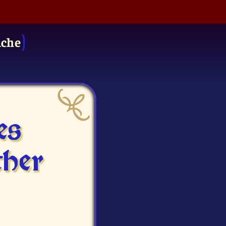
uche
es
ther