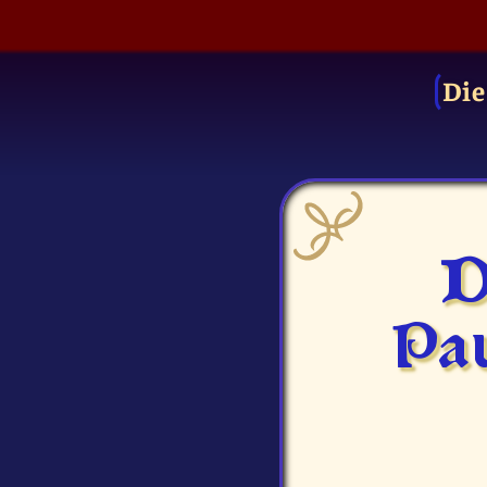
Die
D
Pau