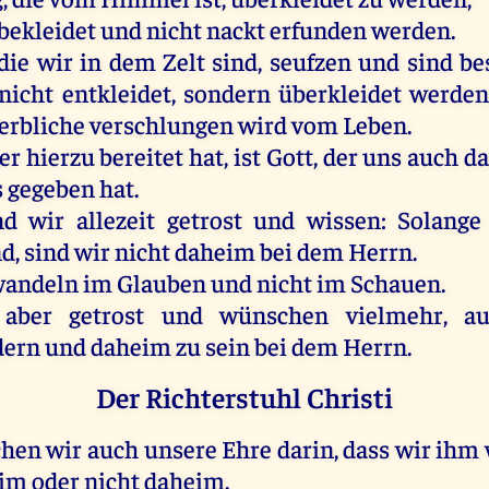
bekleidet
und
nicht
nackt
erfunden
werden
.
die
wir
in
dem
Zelt
sind
,
seufzen
und
sind
be
nicht
entkleidet
,
sondern
überkleidet
werden
erbliche
verschlungen
wird
vom
Leben
.
er
hierzu
bereitet
hat
,
ist
Gott
,
der
uns
auch
da
s
gegeben
hat
.
nd
wir
allezeit
getrost
und
wissen
:
Solange
nd
,
sind
wir
nicht
daheim
bei
dem
Herrn
.
wandeln
im
Glauben
und
nicht
im
Schauen
.
aber
getrost
und
wünschen
vielmehr
,
au
dern
und
daheim
zu
sein
bei
dem
Herrn
.
Der Richterstuhl Christi
chen
wir
auch
unsere
Ehre
darin
, dass
wir
ihm
eim
oder
nicht
daheim
.