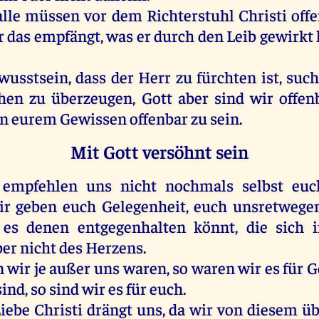
alle
müssen
vor
dem
Richterstuhl
Christi
off
r
das
empfängt
,
was
er
durch
den
Leib
gewirkt
usstsein, dass
der
Herr
zu
fürchten
ist
,
suc
hen
zu
überzeugen,
Gott
aber
sind
wir
offen
in
eurem
Gewissen
offenbar
zu
sein
.
Mit Gott versöhnt sein
empfehlen
uns
nicht
nochmals
selbst
euc
ir
geben
euch
Gelegenheit
,
euch
unsretweg
es
denen
entgegenhalten
könnt
,
die
sich
ber
nicht
des
Herzens
.
n
wir
je
außer
uns
waren
,
so
waren
wir
es
für
G
sind
,
so
sind
wir
es
für
euch
.
iebe
Christi
drängt
uns
,
da
wir
von
diesem
üb