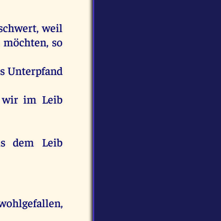
schwert
,
weil
möchten
,
so
s
Unterpfand
wir
im
Leib
s
dem
Leib
wohlgefallen
,