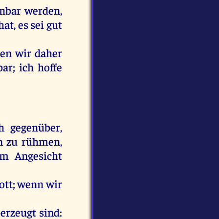
enbar
werden
,
hat
,
es
sei
gut
hen
wir
daher
bar
;
ich
hoffe
h
gegenüber
,
en
zu
rühmen
,
im
Angesicht
ott
;
wenn
wir
erzeugt
sind
: