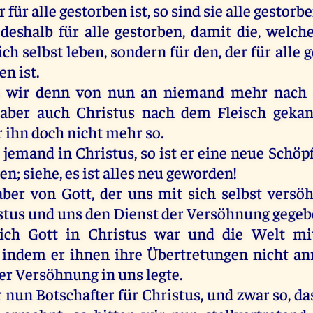
r
für
alle
gestorben
ist
,
so
sind
sie
alle
gestorb
deshalb
für
alle
gestorben
,
damit
die
,
welch
ich
selbst
leben
,
sondern
für
den
,
der
für
alle
g
den
ist
.
n
wir
denn
von
nun
an
niemand
mehr
nach
aber
auch
Christus
nach
dem
Fleisch
gekan
r
ihn
doch
nicht
mehr
so
.
jemand
in
Christus
,
so
ist
er
eine
neue
Schöp
gen
;
siehe
,
es
ist
alles
neu
geworden
!
aber
von
Gott
,
der
uns
mit
sich
selbst
versö
stus
und
uns
den
Dienst
der
Versöhnung
gegeb
ich
Gott
in
Christus
war
und
die
Welt
mi
,
indem
er
ihnen
ihre
Übertretungen
nicht
an
er
Versöhnung
in
uns
legte
.
r
nun
Botschafter
für
Christus
,
und
zwar
so
, d