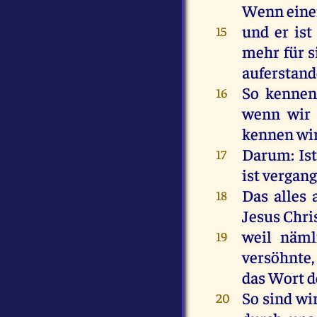
Wenn
eine
und
er
ist
15
mehr
für
s
auferstan
So
kenne
16
wenn
wir
kennen
wi
Darum
:
Ist
17
ist
vergan
Das
alles
18
Jesus
Chri
weil
näml
19
versöhnte
das
Wort
d
So
sind
wi
20