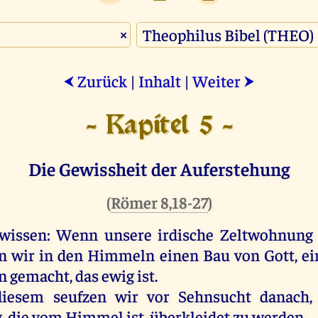
×
Zurück
|
Inhalt
|
Weiter
⮜
⮞
- Kapitel 5 -
Die Gewissheit der Auferstehung
(
Römer 8,18-27
)
wissen
:
Wenn
unsere
irdische
Zeltwohnun
n
wir
in
den
Himmeln
einen
Bau
von
Gott
,
ei
n
gemacht
,
das
ewig
ist
.
diesem
seufzen
wir
vor
Sehnsucht
danach
g
,
die
vom
Himmel
ist
,
überkleidet
zu
werden
,