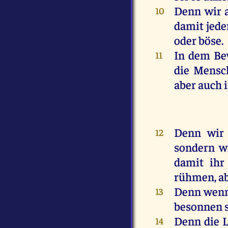
Denn
wir
10
damit
jede
oder
böse
.
In
dem
Bew
11
die
Mensc
aber
auch
Denn
wir
12
sondern
w
damit
ihr
rühmen
,
a
Denn
wen
13
besonnen
Denn
die
L
14