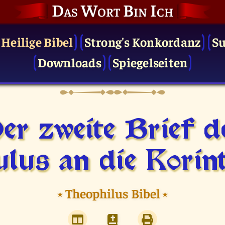
Das Wort Bin Ich
 Heilige Bibel
Strong's Konkordanz
S
Downloads
Spiegelseiten
er zweite Brief d
lus an die Korin
⭑
Theophilus Bibel
⭑