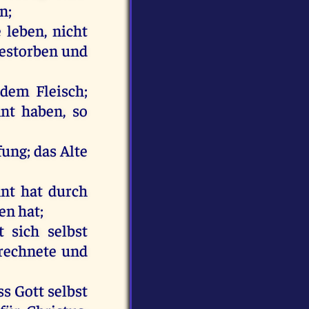
en
;
e
leben
,
nicht
estorben
und
dem
Fleisch
;
nt
haben
,
so
fung
;
das
Alte
hnt
hat
durch
en
hat
;
t
sich
selbst
rechnete
und
ass
Gott
selbst