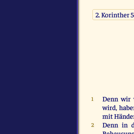
Denn
wir
1
wird
,
habe
mit
Hände
Denn
in
2
Behausun