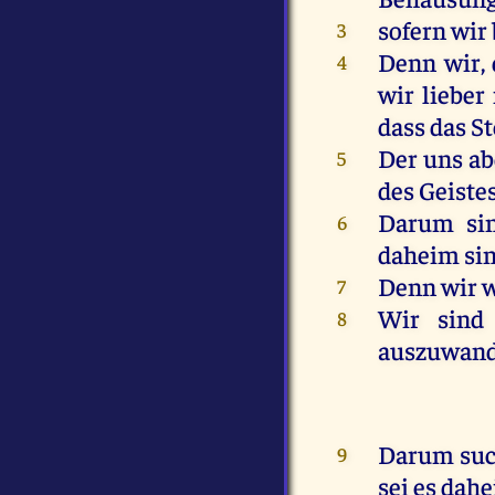
sofern
wir
3
Denn
wir
,
4
wir
lieber
dass
das
St
Der
uns
ab
5
des
Geiste
Darum
si
6
daheim
si
Denn
wir
7
Wir
sind
8
auszuwan
Darum
su
9
sei
es
dah