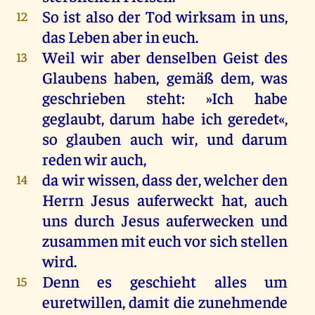
So
ist
also
der
Tod
wirksam
in
uns
,
12
das
Leben
aber
in
euch
.
Weil
wir
aber
denselben
Geist
des
13
Glaubens
haben
,
gemäß
dem
,
was
geschrieben
steht
: »
Ich
habe
geglaubt
,
darum
habe
ich
geredet
«,
so
glauben
auch
wir
,
und
darum
reden
wir
auch
,
da
wir
wissen
, dass
der
,
welcher
den
14
Herrn
Jesus
auferweckt
hat
,
auch
uns
durch
Jesus
auferwecken
und
zusammen
mit
euch
vor
sich
stellen
wird
.
Denn
es
geschieht
alles
um
15
euretwillen
,
damit
die
zunehmende