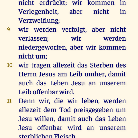
nicht
erdrückt;
wir
kommen
in
Verlegenheit,
aber
nicht
in
Verzweiflung;
wir
werden
verfolgt
,
aber
nicht
9
verlassen
;
wir
werden
niedergeworfen,
aber
wir
kommen
nicht
um
;
wir
tragen
allezeit
das
Sterben
des
10
Herrn
Jesus
am
Leib
umher
,
damit
auch
das
Leben
Jesu
an
unserem
Leib
offenbar
wird
.
Denn
wir
,
die
wir
leben
,
werden
11
allezeit
dem
Tod
preisgegeben
um
Jesu
willen
,
damit
auch
das
Leben
Jesu
offenbar
wird
an
unserem
sterblichen
Fleisch
.