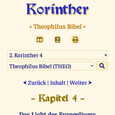
Korinther
⭑
Theophilus Bibel
⭑
×
Zurück
|
Inhalt
|
Weiter
⮜
⮞
- Kapitel 4 -
Das Licht des Evangeliums