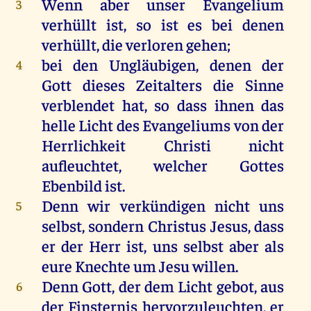
Wenn
aber
unser
Evangelium
3
verhüllt
ist
,
so
ist
es
bei
denen
verhüllt
,
die
verloren
gehen
;
bei
den
Ungläubigen
,
denen
der
4
Gott
dieses
Zeitalters
die
Sinne
verblendet
hat
,
so
dass
ihnen
das
helle
Licht
des
Evangeliums
von
der
Herrlichkeit
Christi
nicht
aufleuchtet,
welcher
Gottes
Ebenbild
ist
.
Denn
wir
verkündigen
nicht
uns
5
selbst
,
sondern
Christus
Jesus
, dass
er
der
Herr
ist
,
uns
selbst
aber
als
eure
Knechte
um
Jesu
willen
.
Denn
Gott
,
der
dem
Licht
gebot
,
aus
6
der
Finsternis
hervorzuleuchten,
er