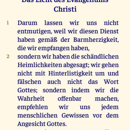
Christi
Darum
lassen
wir
uns
nicht
1
entmutigen,
weil
wir
diesen
Dienst
haben
gemäß
der
Barmherzigkeit
,
die
wir
empfangen
haben
,
sondern
wir
haben
die
schändlichen
2
Heimlichkeiten
abgesagt;
wir
gehen
nicht
mit
Hinterlistigkeit
um
und
fälschen
auch
nicht
das
Wort
Gottes
;
sondern
indem
wir
die
Wahrheit
offenbar
machen
,
empfehlen
wir
uns
jedem
menschlichen
Gewissen
vor
dem
Angesicht
Gottes
.