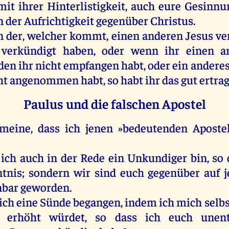
mit
ihrer
Hinterlistigkeit,
auch
eure
Gesinnun
n
der
Aufrichtigkeit
gegenüber
Christus
.
n
der
,
welcher
kommt
,
einen
anderen
Jesus
ve
verkündigt
haben
,
oder
wenn
ihr
einen
a
den
ihr
nicht
empfangen
habt
,
oder
ein
andere
ht
angenommen
habt
,
so
habt
ihr
das
gut
ertra
Paulus und die falschen Apostel
meine
, dass
ich
jenen
»bedeutenden
Aposte
ich
auch
in
der
Rede
ein
Unkundiger
bin
,
so
tnis
;
sondern
wir
sind
euch
gegenüber
auf
j
nbar
geworden
.
ich
eine
Sünde
begangen
,
indem
ich
mich
selbs
erhöht
würdet
,
so
dass
ich
euch
unent