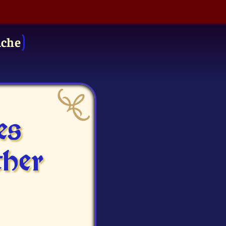
uche
es
ther