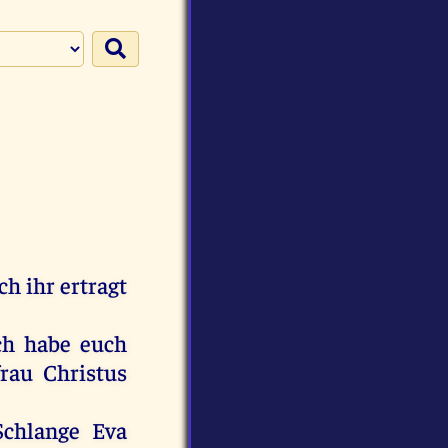
ch
ihr
ertragt
ch
habe
euch
frau
Christus
Schlange
Eva