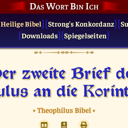
Das Wort Bin Ich
 Heilige Bibel
Strong's Konkordanz
S
Downloads
Spiegelseiten
er zweite Brief d
lus an die Korin
⭑
Theophilus Bibel
⭑