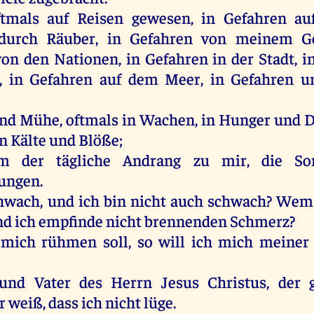
ftmals
auf
Reisen
gewesen
,
in
Gefahren
au
durch
Räuber
,
in
Gefahren
von
meinem
G
von
den
Nationen,
in
Gefahren
in
der
Stadt
,
i
,
in
Gefahren
auf
dem
Meer
,
in
Gefahren
u
nd
Mühe
,
oftmals
in
Wachen
,
in
Hunger
und
D
in
Kälte
und
Blöße
;
em
der
tägliche Andrang
zu
mir
,
die
So
ungen.
hwach
,
und
ich
bin
nicht
auch
schwach
?
Wem
nd
ich
empfinde
nicht
brennenden
Schmerz
?
mich
rühmen
soll
,
so
will
ich
mich
meiner
und
Vater
des
Herrn
Jesus
Christus
,
der
r
weiß
, dass
ich
nicht
lüge
.