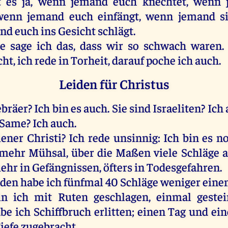
t
es
ja
,
wenn
jemand
euch
knechtet,
wenn
wenn
jemand
euch
einfängt,
wenn
jemand
s
and
euch
ins
Gesicht
schlägt
.
e
sage
ich
das
, dass
wir
so
schwach
waren
cht,
ich
rede
in
Torheit
,
darauf
poche
ich
auch
.
Leiden für Christus
bräer
?
Ich
bin
es
auch
.
Sie
sind
Israeliten?
Ich
Same
?
Ich
auch
.
iener
Christi
?
Ich
rede
unsinnig
:
Ich
bin
es
n
mehr
Mühsal,
über
die
Maßen
viele
Schläge
a
ehr
in
Gefängnissen
, öfters
in
Todesgefahren.
uden
habe
ich
fünfmal
40
Schläge
weniger
eine
in
ich
mit
Ruten
geschlagen
,
einmal
gestei
abe
ich
Schiffbruch
erlitten
;
einen
Tag
und
ein
iefe
zugebracht
.