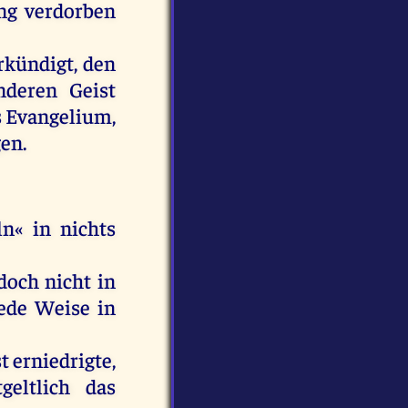
g verdorben
rkündigt
,
den
nderen
Geist
s
Evangelium
,
gen
.
ln
«
in
nichts
doch
nicht
in
ede
Weise
in
t
erniedrigte
,
geltlich
das