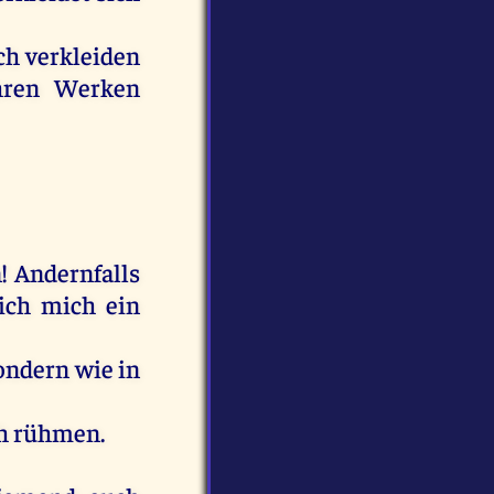
ch
verkleiden
hren
Werken
n
! Andernfalls
ich
mich
ein
ondern
wie
in
h
rühmen
.