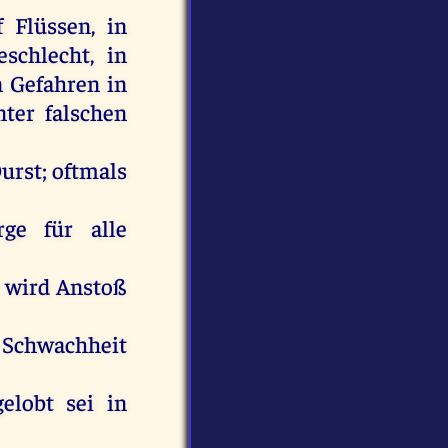
f
Flüssen,
in
eschlecht
,
in
n
Gefahren
in
nter
falschen
urst
;
oftmals
rge
für
alle
wird
Anstoß
Schwachheit
gelobt
sei
in