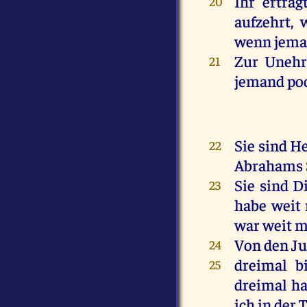
Ihr
ertrag
20
aufzehrt,
wenn
jem
Zur
Unehr
21
jemand
po
Sie
sind
He
22
Abrahams
Sie
sind
D
23
habe
weit
war
weit
m
Von
den
J
24
dreimal
b
25
dreimal
h
ich
in
der
T