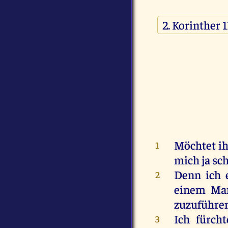
Möchtet
i
1
mich
ja
sc
Denn
ich
2
einem
Ma
zuzuführen
Ich
fürcht
3