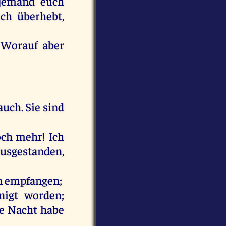
jemand
euch
ich
überhebt
,
.
Worauf
aber
auch
.
Sie
sind
och
mehr
!
Ich
usgestanden,
n
empfangen
;
nigt
worden
;
e
Nacht
habe