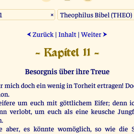
×
Zurück
|
Inhalt
|
Weiter
⮜
⮞
- Kapitel 11 -
Besorgnis über ihre Treue
hr
mich
doch
ein
wenig
in
Torheit
ertragen
!
Do
hon
.
eifere
um
euch
mit
göttlichem
Eifer
;
denn
i
nn
verlobt,
um
euch
als
eine
keusche
Jung
.
e
aber
,
es
könnte
womöglich,
so
wie
die