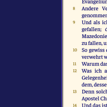
Evangeliu
Andere
Ve
8
genomme
Und
als
ic
9
gefallen
;
Mazedoni
zu
fallen
,
u
So
gewiss
10
verwehrt
w
Warum
da
11
Was
ich
12
Gelegenhe
dem
,
dess
Denn
solc
13
Apostel
Ch
Und
das
is
14