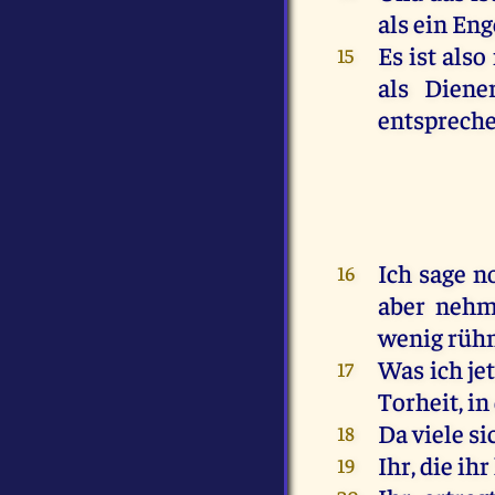
als
ein
Eng
Es
ist
also
15
als
Diene
entsprech
Ich
sage
no
16
aber
nehm
wenig
rüh
Was
ich
je
17
Torheit
,
in
Da
viele
si
18
Ihr
,
die
ihr
19