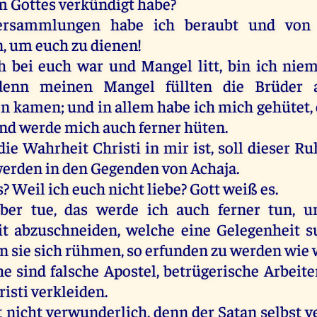
m
Gottes
verkündigt
habe
?
rsammlungen
habe
ich
beraubt
und
von
n
,
um
euch
zu
dienen
!
h
bei
euch
war
und
Mangel
litt
,
bin
ich
nie
denn
meinen
Mangel
füllten
die
Brüder
en
kamen
;
und
in
allem
habe
ich
mich
gehütet,
nd
werde
mich
auch
ferner
hüten
.
die
Wahrheit
Christi
in
mir
ist
,
soll
dieser
Ru
erden
in
den
Gegenden
von
Achaja
.
s
?
Weil
ich
euch
nicht
liebe
?
Gott
weiß
es
.
aber
tue
,
das
werde
ich
auch
ferner
tun
,
u
it
abzuschneiden,
welche
eine
Gelegenheit
s
en
sie
sich
rühmen
,
so
erfunden
zu
werden
wie
he
sind
falsche
Apostel
,
betrügerische
Arbeite
risti
verkleiden.
t
nicht
verwunderlich,
denn
der
Satan
selbst
ve