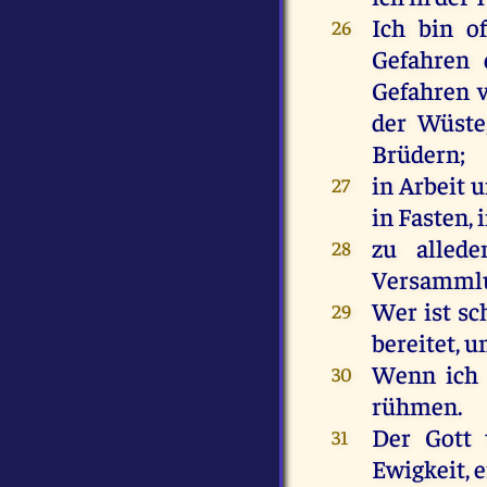
Ich
bin
o
26
Gefahren
Gefahren
der
Wüste
Brüdern
;
in
Arbeit
u
27
in
Fasten
,
zu
alled
28
Versamml
Wer
ist
sc
29
bereitet
,
u
Wenn
ich
30
rühmen
.
Der
Gott
31
Ewigkeit
,
e