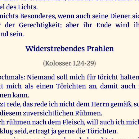
el
des
Lichts
.
nichts
Besonderes,
wenn
auch
seine
Diener
si
r
der
Gerechtigkeit
;
aber
ihr
Ende
wird
i
end
sein
.
Widerstrebendes Prahlen
(
Kolosser 1,24-29
)
chmals:
Niemand
soll
mich
für
töricht
halte
t
mich
als
einen
Törichten
an
,
damit
auch
men
kann
.
tzt
rede
,
das
rede
ich
nicht
dem
Herrn
gemäß
,
s
diesem
zuversichtlichen
Rühmen
.
ch
rühmen
nach
dem
Fleisch
,
will
auch
ich
mic
klug
seid
, ertragt
ja
gerne
die
Törichten
.