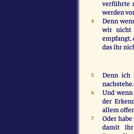
verführte
werden
vo
Denn
wen
4
wir
nicht
empfangt
,
das
ihr
nic
Denn
ich
5
nachstehe.
Und
wenn
6
der
Erkenn
allem
offe
Oder
habe
7
damit
ihr