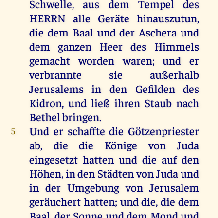
Schwelle
,
aus
dem
Tempel
des
HERRN
alle
Geräte
hinauszutun,
die
dem
Baal
und
der
Aschera
und
dem
ganzen
Heer
des
Himmels
gemacht
worden
waren
;
und
er
verbrannte
sie
außerhalb
Jerusalems
in
den
Gefilden
des
Kidron
,
und
ließ
ihren
Staub
nach
Bethel
bringen
.
Und
er
schaffte
die
Götzenpriester
5
ab
,
die
die
Könige
von
Juda
eingesetzt
hatten
und
die
auf
den
Höhen
,
in
den
Städten
von
Juda
und
in
der
Umgebung
von
Jerusalem
geräuchert
hatten
;
und
die
,
die
dem
Baal
,
der
Sonne
und
dem
Mond
und