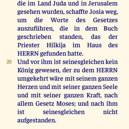
die
im
Land
Juda
und
in
Jerusalem
gesehen
wurden
,
schaffte
Josia
weg
,
um
die
Worte
des
Gesetzes
auszuführen,
die
in
dem
Buch
geschrieben
standen
,
das
der
Priester
Hilkija
im
Haus
des
HERRN
gefunden
hatte
.
Und
vor
ihm
ist
seinesgleichen
kein
25
König
gewesen
,
der
zu
dem
HERRN
umgekehrt
wäre
mit
seinem
ganzen
Herzen
und
mit
seiner
ganzen
Seele
und
mit
seiner
ganzen
Kraft
,
nach
allem
Gesetz
Moses
;
und
nach
ihm
ist
seinesgleichen
nicht
aufgestanden.