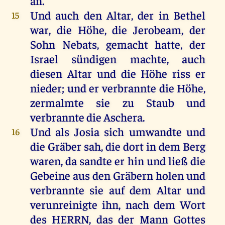
an
.
Und
auch
den
Altar
,
der
in
Bethel
15
war
,
die
Höhe
,
die
Jerobeam
,
der
Sohn
Nebats
,
gemacht
hatte
,
der
Israel
sündigen
machte
,
auch
diesen
Altar
und
die
Höhe
riss
er
nieder
;
und
er
verbrannte
die
Höhe
,
zermalmte
sie
zu
Staub
und
verbrannte
die
Aschera
.
Und
als
Josia
sich
umwandte
und
16
die
Gräber
sah
,
die
dort
in
dem
Berg
waren
,
da
sandte
er
hin
und
ließ
die
Gebeine
aus
den
Gräbern
holen
und
verbrannte
sie
auf
dem
Altar
und
verunreinigte
ihn
,
nach
dem
Wort
des
HERRN
,
das
der
Mann
Gottes