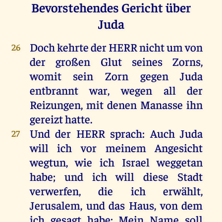
Bevorstehendes Gericht über
Juda
Doch
kehrte
der
HERR
nicht
um
von
26
der
großen
Glut
seines
Zorns
,
womit
sein
Zorn
gegen
Juda
entbrannt
war
,
wegen
all
der
Reizungen
,
mit
denen
Manasse
ihn
gereizt
hatte
.
Und
der
HERR
sprach
:
Auch
Juda
27
will
ich
vor
meinem
Angesicht
wegtun
,
wie
ich
Israel
weggetan
habe
;
und
ich
will
diese
Stadt
verwerfen
,
die
ich
erwählt
,
Jerusalem
,
und
das
Haus
,
von
dem
ich
gesagt
habe
:
Mein
Name
soll