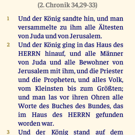
(
2. Chronik 34,29-33
)
Und
der
König
sandte
hin
,
und
man
1
versammelte
zu
ihm
alle
Ältesten
von
Juda
und
von
Jerusalem
.
Und
der
König
ging
in
das
Haus
des
2
HERRN
hinauf
,
und
alle
Männer
von
Juda
und
alle
Bewohner
von
Jerusalem
mit
ihm
,
und
die
Priester
und
die
Propheten
,
und
alles
Volk
,
vom
Kleinsten
bis
zum
Größten
;
und
man
las
vor
ihren
Ohren
alle
Worte
des
Buches
des
Bundes
,
das
im
Haus
des
HERRN
gefunden
worden
war
.
Und
der
König
stand
auf
dem
3