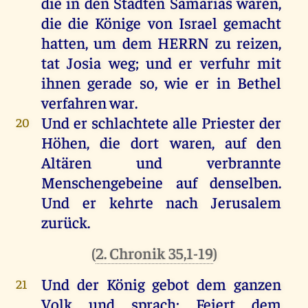
die
in
den
Städten
Samarias
waren
,
die
die
Könige
von
Israel
gemacht
hatten
,
um
dem
HERRN
zu
reizen
,
tat
Josia
weg
;
und
er
verfuhr
mit
ihnen
gerade
so
,
wie
er
in
Bethel
verfahren
war
.
Und
er
schlachtete
alle
Priester
der
20
Höhen
,
die
dort
waren
,
auf
den
Altären
und
verbrannte
Menschengebeine
auf
denselben
.
Und
er
kehrte
nach
Jerusalem
zurück
.
(
2. Chronik 35,1-19
)
Und
der
König
gebot
dem
ganzen
21
Volk
und
sprach
:
Feiert
dem