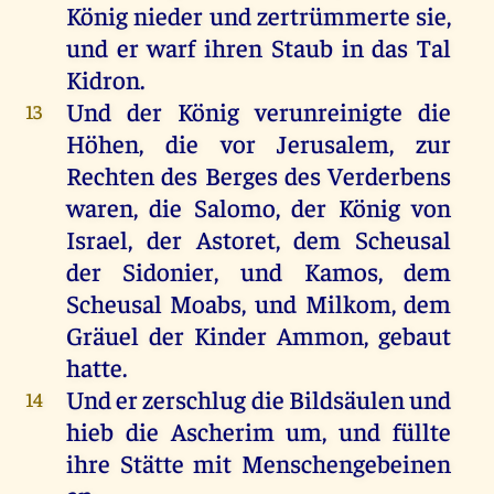
König
nieder
und
zertrümmerte
sie
,
und
er
warf
ihren
Staub
in
das
Tal
Kidron
.
Und
der
König
verunreinigte
die
13
Höhen
,
die
vor
Jerusalem
,
zur
Rechten
des
Berges
des
Verderbens
waren
,
die
Salomo
,
der
König
von
Israel
,
der
Astoret,
dem
Scheusal
der
Sidonier
,
und
Kamos
,
dem
Scheusal
Moabs
,
und
Milkom
,
dem
Gräuel
der
Kinder
Ammon
,
gebaut
hatte
.
Und
er
zerschlug
die
Bildsäulen
und
14
hieb
die
Ascherim
um
,
und
füllte
ihre
Stätte
mit
Menschengebeinen