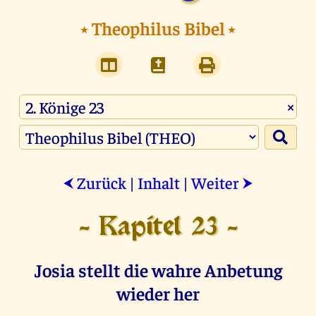
⭑
Theophilus Bibel
⭑
×
Zurück
|
Inhalt
|
Weiter
⮜
⮞
- Kapitel 23 -
Josia stellt die wahre Anbetung
wieder her