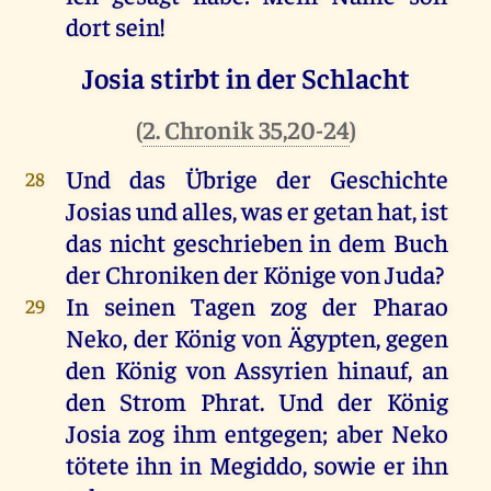
dort
sein
!
Josia stirbt in der Schlacht
(
2. Chronik 35,20-24
)
Und
das
Übrige
der
Geschichte
28
Josias
und
alles
,
was
er
getan
hat
,
ist
das
nicht
geschrieben
in
dem
Buch
der
Chroniken
der
Könige
von
Juda
?
In
seinen
Tagen
zog
der
Pharao
29
Neko,
der
König
von
Ägypten
,
gegen
den
König
von
Assyrien
hinauf
,
an
den
Strom
Phrat.
Und
der
König
Josia
zog
ihm
entgegen
;
aber
Neko
tötete
ihn
in
Megiddo
, sowie
er
ihn