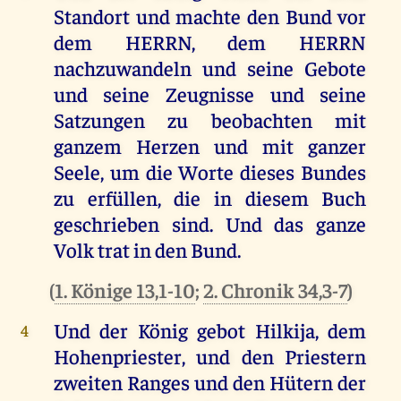
Standort
und
machte
den
Bund
vor
dem
HERRN
,
dem
HERRN
nachzuwandeln
und
seine
Gebote
und
seine
Zeugnisse
und
seine
Satzungen
zu
beobachten
mit
ganzem
Herzen
und
mit
ganzer
Seele
,
um
die
Worte
dieses
Bundes
zu
erfüllen
,
die
in
diesem
Buch
geschrieben
sind
.
Und
das
ganze
Volk
trat
in
den
Bund
.
(
1. Könige 13,1-10
;
2. Chronik 34,3-7
)
Und
der
König
gebot
Hilkija,
dem
4
Hohenpriester
,
und
den
Priestern
zweiten
Ranges
und
den
Hütern
der