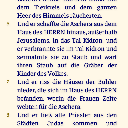
dem
Tierkreis
und
dem
ganzen
Heer
des
Himmels
räucherten
.
Und
er
schaffte
die
Aschera
aus
dem
6
Haus
des
HERRN
hinaus
,
außerhalb
Jerusalems
,
in
das
Tal
Kidron
;
und
er
verbrannte
sie
im
Tal
Kidron
und
zermalmte
sie
zu
Staub
und
warf
ihren
Staub
auf
die
Gräber
der
Kinder
des
Volkes
.
Und
er
riss
die
Häuser
der
Buhler
7
nieder
,
die
sich
im
Haus
des
HERRN
befanden,
worin
die
Frauen
Zelte
webten
für
die
Aschera
.
Und
er
ließ
alle
Priester
aus
den
8
Städten
Judas
kommen
und