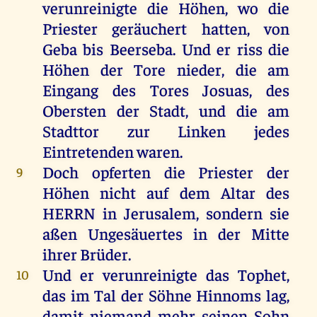
verunreinigte
die
Höhen
,
wo
die
Priester
geräuchert
hatten
,
von
Geba
bis
Beerseba.
Und
er
riss
die
Höhen
der
Tore
nieder
,
die
am
Eingang
des
Tores
Josuas
,
des
Obersten
der
Stadt
,
und
die
am
Stadttor
zur
Linken
jedes
Eintretenden
waren
.
Doch
opferten
die
Priester
der
9
Höhen
nicht
auf
dem
Altar
des
HERRN
in
Jerusalem
,
sondern
sie
aßen
Ungesäuertes
in
der
Mitte
ihrer
Brüder
.
Und
er
verunreinigte
das
Tophet,
10
das
im
Tal
der
Söhne
Hinnoms
lag
,
damit
niemand
mehr
seinen
Sohn