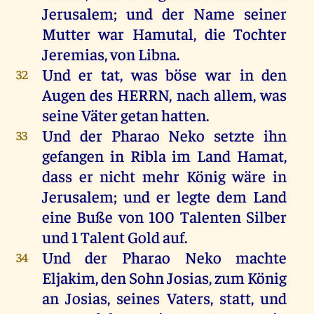
Jerusalem
;
und
der
Name
seiner
Mutter
war
Hamutal
,
die
Tochter
Jeremias,
von
Libna
.
Und
er
tat
,
was
böse
war
in
den
32
Augen
des
HERRN
,
nach
allem
,
was
seine
Väter
getan
hatten
.
Und
der
Pharao
Neko
setzte
ihn
33
gefangen
in
Ribla
im
Land
Hamat,
dass
er
nicht
mehr
König
wäre
in
Jerusalem
;
und
er
legte
dem
Land
eine
Buße
von
100 Talenten
Silber
und
1 Talent
Gold
auf
.
Und
der
Pharao
Neko
machte
34
Eljakim
,
den
Sohn
Josias
,
zum
König
an
Josias
,
seines
Vaters
,
statt
,
und