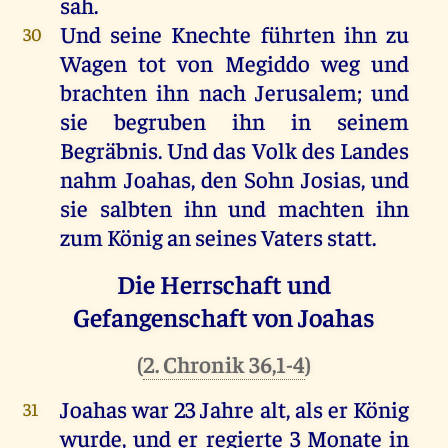
sah
.
Und
seine
Knechte
führten
ihn
zu
30
Wagen
tot
von
Megiddo
weg
und
brachten
ihn
nach
Jerusalem
;
und
sie
begruben
ihn
in
seinem
Begräbnis
.
Und
das
Volk
des
Landes
nahm
Joahas
,
den
Sohn
Josias
,
und
sie
salbten
ihn
und
machten
ihn
zum
König
an
seines
Vaters
statt
.
Die Herrschaft und
Gefangenschaft von Joahas
(
2. Chronik 36,1-4
)
Joahas
war
23
Jahre
alt
,
als
er
König
31
wurde
,
und
er
regierte
3
Monate
in