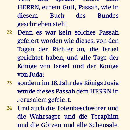
HERRN
,
eurem
Gott
,
Passah
,
wie
in
diesem
Buch
des
Bundes
geschrieben
steht
.
Denn
es
war
kein
solches
Passah
22
gefeiert
worden
wie
dieses
,
von
den
Tagen
der
Richter
an
,
die
Israel
gerichtet
haben
,
und
alle
Tage
der
Könige
von
Israel
und
der
Könige
von
Juda
;
sondern
im
18.
Jahr
des
Königs
Josia
23
wurde
dieses
Passah
dem
HERRN
in
Jerusalem
gefeiert.
Und
auch
die
Totenbeschwörer
und
24
die
Wahrsager
und
die
Teraphim
und
die
Götzen
und
alle
Scheusale,