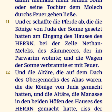
oder
seine
Tochter
dem
Molech
durchs
Feuer
gehen
ließe
.
Und
er
schaffte
die
Pferde
ab
,
die
die
11
Könige
von
Juda
der
Sonne
gesetzt
hatten
am
Eingang
des
Hauses
des
HERRN
,
bei
der
Zelle Nethan-
Meleks,
des
Kämmerers
,
der
im
Parwarim
wohnte
;
und
die
Wagen
der
Sonne
verbrannte
er
mit
Feuer
.
Und
die
Altäre
,
die
auf
dem
Dach
12
des
Obergemachs
des
Ahas
waren
,
die
die
Könige
von
Juda
gemacht
hatten
,
und
die
Altäre
,
die
Manasse
in
den
beiden
Höfen
des
Hauses
des
HERRN
gemacht
hatte
, riss
der