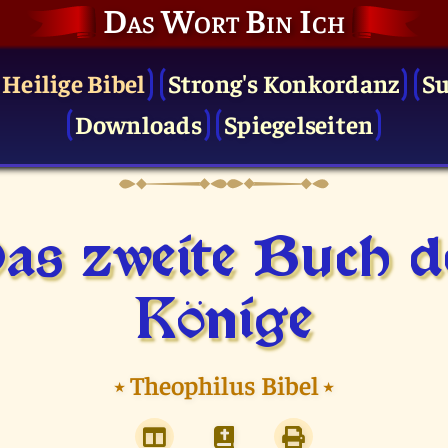
Das Wort Bin Ich
 Heilige Bibel
Strong's Konkordanz
S
Downloads
Spiegelseiten
as zweite Buch d
Könige
⭑
Theophilus Bibel
⭑