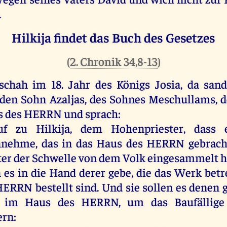
.
Hilkija findet das Buch des Gesetzes
(
2. Chronik 34,8-13
)
schah
im
18.
Jahr
des
Königs
Josia
,
da
sand
den
Sohn
Azaljas
,
des
Sohnes
Meschullams,
d
s
des
HERRN
und
sprach
:
uf
zu
Hilkija,
dem
Hohenpriester
, dass
nnehme,
das
in
das
Haus
des
HERRN
gebrach
ter
der
Schwelle
von
dem
Volk
eingesammelt
h
n
es
in
die
Hand
derer
gebe
,
die
das
Werk
betr
HERRN
bestellt
sind
.
Und
sie
sollen
es
denen
im
Haus
des
HERRN
,
um
das
Baufällige
ern: