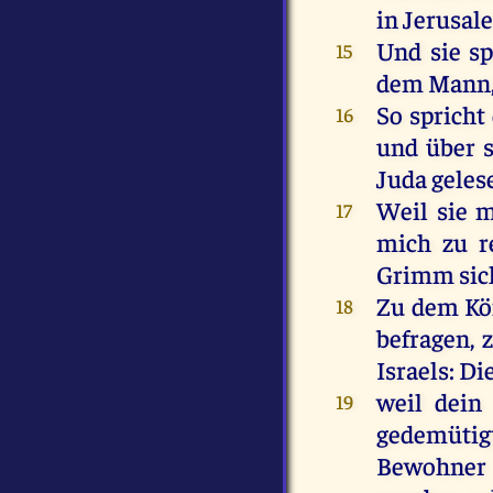
in
Jerusal
Und
sie
sp
15
dem
Mann
So
spricht
16
und
über
Juda
geles
Weil
sie
m
17
mich
zu
r
Grimm
sic
Zu
dem
Kö
18
befragen,
Israels
:
Di
weil
dein
19
gedemütig
Bewohner