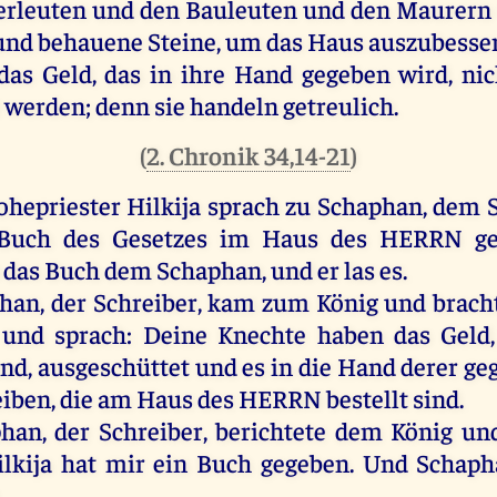
rleuten
und
den
Bauleuten
und
den
Maurern
und
behauene
Steine
,
um
das
Haus
auszubesser
das
Geld
,
das
in
ihre
Hand
gegeben
wird
,
nic
t
werden
;
denn
sie
handeln
getreulich.
(
2. Chronik 34,14-21
)
ohepriester
Hilkija
sprach
zu
Schaphan,
dem
Buch
des
Gesetzes
im
Haus
des
HERRN
g
das
Buch
dem
Schaphan,
und
er
las
es
.
han,
der
Schreiber
,
kam
zum
König
und
brach
t
und
sprach
:
Deine
Knechte
haben
das
Geld
and,
ausgeschüttet
und
es
in
die
Hand
derer
ge
eiben,
die
am
Haus
des
HERRN
bestellt
sind
.
han,
der
Schreiber
, berichtete
dem
König
un
lkija
hat
mir
ein
Buch
gegeben
.
Und
Schap
.