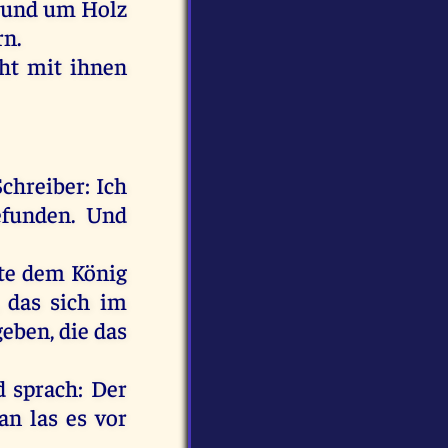
und
um
Holz
n.
ht
mit
ihnen
Schreiber
:
Ich
efunden
.
Und
te
dem
König
,
das
sich
im
geben
,
die
das
d
sprach
:
Der
han
las
es
vor