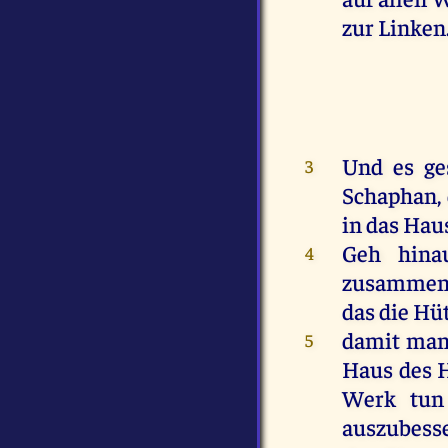
zur
Linken
Und
es
ge
3
Schaphan,
in
das
Hau
Geh
hina
4
zusamme
das
die
Hü
damit
ma
5
Haus
des
Werk
tun
auszubess