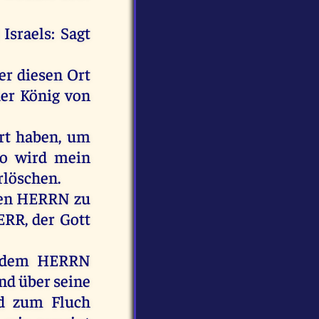
Israels
:
Sagt
er
diesen
Ort
er
König
von
rt
haben
,
um
so
wird
mein
rlöschen
.
en
HERRN
zu
ERR
,
der
Gott
dem
HERRN
nd
über
seine
d
zum
Fluch