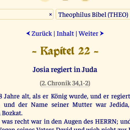
×
Zurück
|
Inhalt
|
Weiter
⮜
⮞
- Kapitel 22 -
Josia regiert in Juda
(
2. Chronik 34,1-2
)
8
Jahre
alt
,
als
er
König
wurde
,
und
er
regier
;
und
der
Name
seiner
Mutter
war
Jedida
n
Bozkat.
,
was
recht
war
in
den
Augen
des
HERRN
;
un
egen
seines
Vaters
David
und
wich
nicht
zur