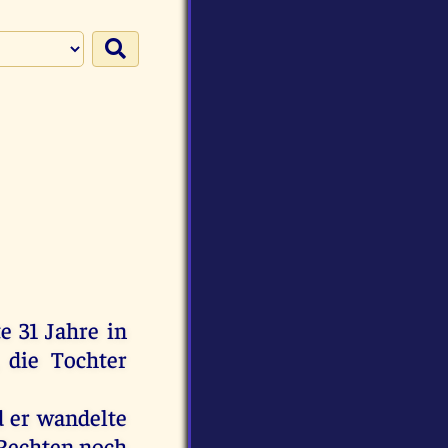
te
31
Jahre
in
,
die
Tochter
d
er
wandelte
Rechten
noch