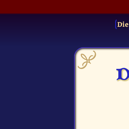
Die
D