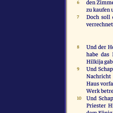
den
Zimme
6
zu
kaufen
Doch
soll
7
verrechne
Und
der
H
8
habe
das
Hilkija
gab
Und
Schap
9
Nachrich
Haus
vorf
Werk
betr
Und
Schap
10
Priester
Hi
dem
König