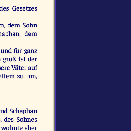
des
Gesetzes
m,
dem
Sohn
haphan,
dem
und
für
ganz
n
groß
ist
der
sere
Väter
auf
allem
zu
tun
,
und
Schaphan
s,
des
Sohnes
wohnte
aber