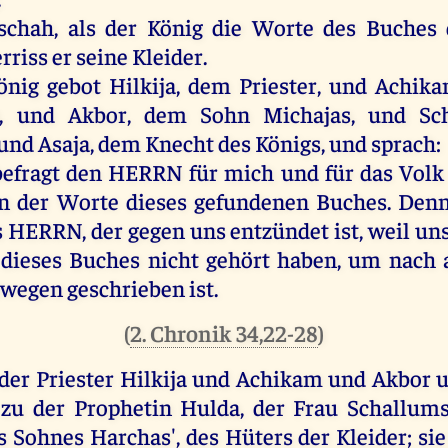
schah
,
als
der
König
die
Worte
des
Buches
rriss
er
seine
Kleider
.
önig
gebot
Hilkija,
dem
Priester
,
und
Achika
s,
und
Akbor,
dem
Sohn
Michajas
,
und
Sc
und
Asaja
,
dem
Knecht
des
Königs
,
und
sprach
:
befragt
den
HERRN
für
mich
und
für
das
Volk
n
der
Worte
dieses
gefundenen
Buches
.
Den
s
HERRN
,
der
gegen
uns
entzündet
ist
,
weil
un
dieses
Buches
nicht
gehört
haben
,
um
nach
twegen
geschrieben
ist
.
(
2. Chronik 34,22-28
)
der
Priester
Hilkija
und
Achikam
und
Akbor
zu
der
Prophetin
Hulda
,
der
Frau
Schallum
s
Sohnes
Harchas',
des
Hüters
der
Kleider
;
sie