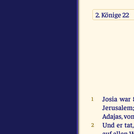
Josia
war
1
Jerusalem
Adajas
,
vo
Und
er
tat
2
auf
allen
W