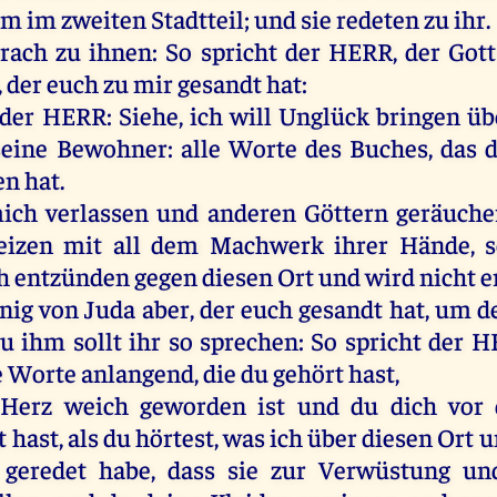
em
im
zweiten
Stadtteil;
und
sie
redeten
zu
ihr
.
rach
zu
ihnen
:
So
spricht
der
HERR
,
der
Gott
,
der
euch
zu
mir
gesandt
hat
:
der
HERR
:
Siehe
,
ich
will
Unglück
bringen
üb
seine
Bewohner
:
alle
Worte
des
Buches
,
das
d
en
hat
.
ich
verlassen
und
anderen
Göttern
geräuche
eizen
mit
all
dem
Machwerk
ihrer
Hände
,
h
entzünden
gegen
diesen
Ort
und
wird
nicht
e
nig
von
Juda
aber
,
der
euch
gesandt
hat
,
um
d
zu
ihm
sollt
ihr
so
sprechen
:
So
spricht
der
H
e
Worte
anlangend,
die
du
gehört
hast
,
Herz
weich
geworden
ist
und
du
dich
vor
t
hast
,
als
du
hörtest
,
was
ich
über
diesen
Ort
u
geredet
habe
, dass
sie
zur
Verwüstung
un