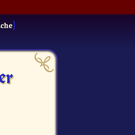
uche
er