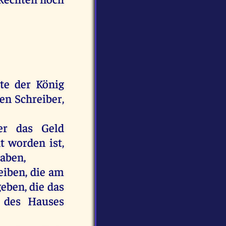
te
der
König
en
Schreiber
,
er
das
Geld
t
worden
ist
,
aben
,
eiben,
die
am
geben
,
die
das
des
Hauses