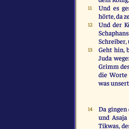
Und
es
ge
11
hörte
,
da
ze
Und
der
K
12
Schaphan
Schreiber
,
Geht
hin
,
13
Juda
wege
Grimm
de
die
Worte
was
unser
Da
gingen
14
und
Asaja
Tikwas
,
de