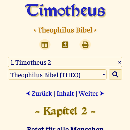
Timotheus
⭑
Theophilus Bibel
⭑
×
Zurück
|
Inhalt
|
Weiter
⮜
⮞
- Kapitel 2 -
Betet für alle Menschen