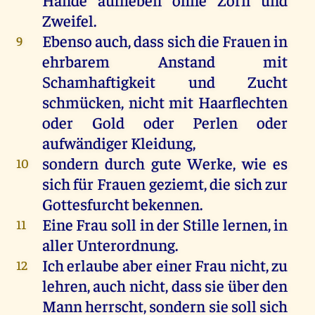
Zweifel
.
Ebenso
auch
, dass
sich
die
Frauen
in
9
ehrbarem Anstand
mit
Schamhaftigkeit
und
Zucht
schmücken
,
nicht
mit
Haarflechten
oder
Gold
oder
Perlen
oder
aufwändiger
Kleidung
,
sondern
durch
gute
Werke
,
wie
es
10
sich
für
Frauen geziemt,
die
sich
zur
Gottesfurcht
bekennen
.
Eine
Frau
soll
in
der
Stille
lernen
,
in
11
aller
Unterordnung.
Ich
erlaube
aber
einer
Frau
nicht
,
zu
12
lehren
,
auch
nicht
, dass
sie
über
den
Mann
herrscht
,
sondern
sie
soll
sich