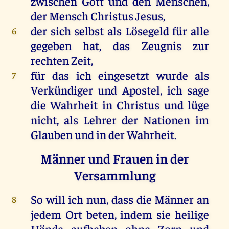
zwischen
Gott
und
den
Menschen
,
der
Mensch
Christus
Jesus
,
der
sich
selbst
als
Lösegeld
für
alle
6
gegeben
hat
,
das
Zeugnis
zur
rechten
Zeit
,
für
das
ich
eingesetzt
wurde
als
7
Verkündiger
und
Apostel
,
ich
sage
die
Wahrheit
in
Christus
und
lüge
nicht
,
als
Lehrer
der
Nationen
im
Glauben
und
in
der
Wahrheit
.
Männer und Frauen in der
Versammlung
So
will
ich
nun
, dass
die
Männer
an
8
jedem
Ort
beten
,
indem
sie
heilige
Hände
aufheben
ohne
Zorn
und