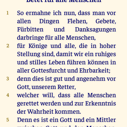
So
ermahne
ich
nun
, dass
man
vor
1
allen
Dingen
Flehen
,
Gebete
,
Fürbitten
und
Danksagungen
darbringe
für
alle
Menschen
,
für
Könige
und
alle
,
die
in
hoher
2
Stellung
sind
,
damit
wir
ein
ruhiges
und
stilles
Leben
führen
können
in
aller
Gottesfurcht
und
Ehrbarkeit
;
denn
dies
ist
gut
und
angenehm
vor
3
Gott
,
unserem
Retter,
welcher
will
, dass
alle
Menschen
4
gerettet
werden
und
zur
Erkenntnis
der
Wahrheit
kommen
.
Denn
es
ist
ein
Gott
und
ein
Mittler
5