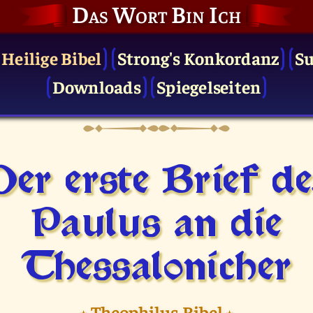
Das Wort Bin Ich
 Heilige Bibel
Strong's Konkordanz
S
Downloads
Spiegelseiten
Der erste Brief de
Paulus an die
Thessalonicher
⭑
Theophilus Bibel
⭑