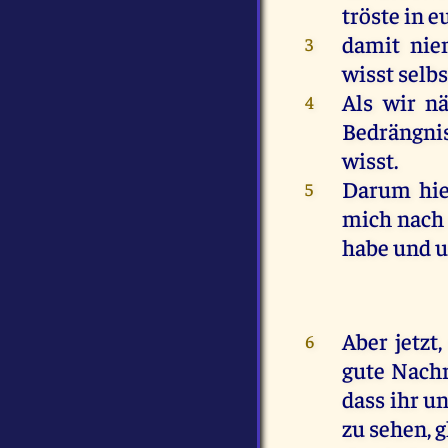
tröste
in
e
damit
nie
3
wisst
selbs
Als
wir
n
4
Bedrängnis
wisst.
Darum
hie
5
mich
nach
habe
und
u
Aber
jetzt
6
gute
Nachr
dass
ihr
un
zu
sehen
,
g