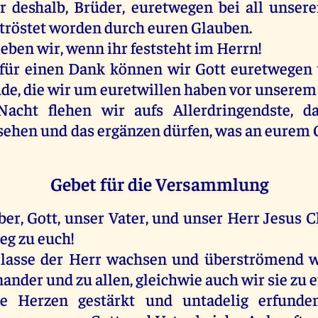
r
deshalb,
Brüder
, euretwegen
bei
all
unsere
tröstet
worden
durch
euren
Glauben
.
leben
wir
,
wenn
ihr
feststeht
im
Herrn
!
für
einen
Dank
können
wir
Gott
euretwegen
ude
,
die
wir
um
euretwillen
haben
vor
unserem
Nacht
flehen
wir
aufs
Allerdringendste, 
sehen
und
das
ergänzen
dürfen
,
was
an
eurem
Gebet für die Versammlung
ber
,
Gott
,
unser
Vater
,
und
unser
Herr
Jesus
C
eg
zu
euch
!
lasse
der
Herr
wachsen
und
überströmend
w
nander
und
zu
allen
,
gleichwie
auch
wir
sie
zu
e
Herzen
gestärkt
und
untadelig
erfunde