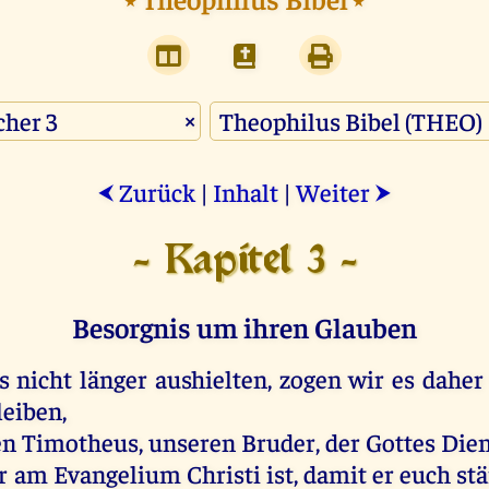
×
Zurück
|
Inhalt
|
Weiter
⮜
⮞
- Kapitel 3 -
Besorgnis um ihren Glauben
s
nicht
länger
aushielten,
zogen
wir
es
daher
leiben
,
en
Timotheus
,
unseren
Bruder
,
der
Gottes
Die
r
am
Evangelium
Christi
ist
,
damit
er
euch
st