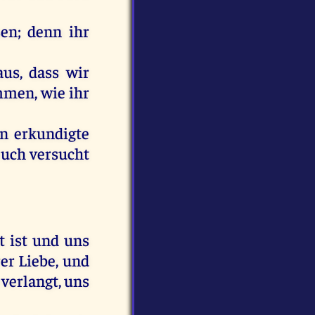
sen;
denn
ihr
aus
, dass
wir
mmen
,
wie
ihr
rn
erkundigte
euch
versucht
rt
ist
und
uns
er
Liebe
,
und
verlangt
,
uns