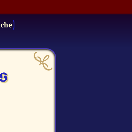
uche
s