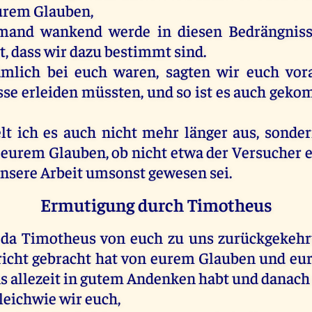
urem
Glauben
,
mand
wankend
werde
in
diesen
Bedrängnis
t
, dass
wir
dazu
bestimmt
sind
.
ämlich
bei
euch
waren
,
sagten
wir
euch
vor
se erleiden müssten,
und
so
ist
es
auch
geko
lt
ich
es
auch
nicht
mehr
länger
aus
,
sonde
eurem
Glauben
,
ob
nicht
etwa
der
Versucher
nsere
Arbeit
umsonst
gewesen
sei
.
Ermutigung durch Timotheus
,
da
Timotheus
von
euch
zu
uns
zurückgekeh
icht
gebracht
hat
von
eurem
Glauben
und
eur
s
allezeit
in
gutem
Andenken
habt
und
danach
leichwie
wir
euch
,