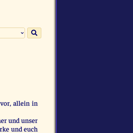
vor
,
allein
in
ner
und
unser
ärke
und
euch