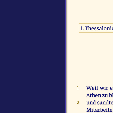
Weil
wir
e
1
Athen
zu
b
und
sandt
2
Mitarbeite