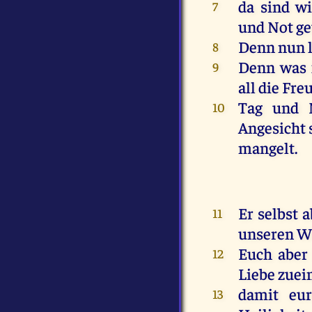
da
sind
wi
7
und
Not
ge
Denn
nun
8
Denn
was
9
all
die
Fre
Tag
und
10
Angesicht
mangelt
.
Er
selbst
a
11
unseren
W
Euch
aber
12
Liebe
zuei
damit
eur
13