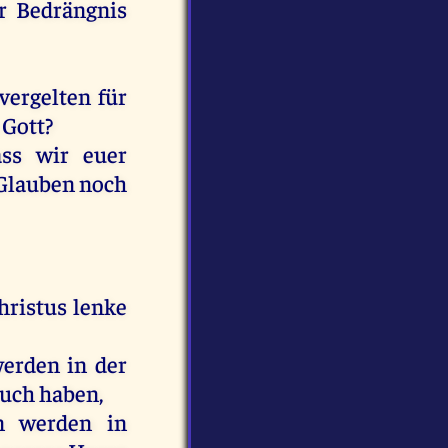
r
Bedrängnis
vergelten
für
Gott
?
dass
wir
euer
Glauben
noch
hristus
lenke
erden
in
der
euch
haben
,
n
werden
in