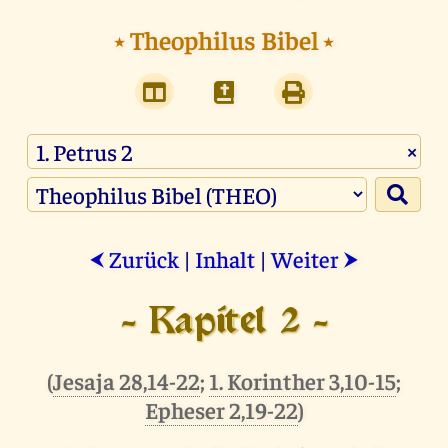
⭑
Theophilus Bibel
⭑
×
Zurück
|
Inhalt
|
Weiter
⮜
⮞
- Kapitel 2 -
(
Jesaja 28,14-22
;
1. Korinther 3,10-15
;
Epheser 2,19-22
)