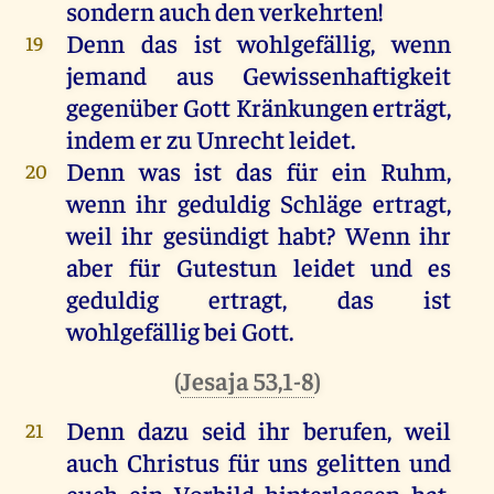
sondern
auch
den
verkehrten
!
Denn
das
ist
wohlgefällig
,
wenn
19
jemand
aus
Gewissenhaftigkeit
gegenüber
Gott
Kränkungen erträgt,
indem
er
zu
Unrecht
leidet
.
Denn
was
ist
das
für
ein
Ruhm
,
20
wenn
ihr
geduldig
Schläge
ertragt,
weil
ihr
gesündigt
habt
?
Wenn
ihr
aber
für
Gutestun
leidet
und
es
geduldig
ertragt,
das
ist
wohlgefällig
bei
Gott
.
(
Jesaja 53,1-8
)
Denn
dazu
seid
ihr
berufen
,
weil
21
auch
Christus
für
uns
gelitten
und
euch
ein
Vorbild
hinterlassen
hat
,