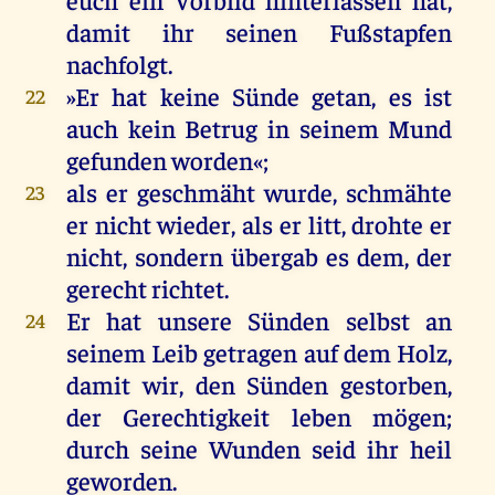
damit
ihr
seinen
Fußstapfen
nachfolgt
.
»
Er
hat
keine
Sünde
getan
,
es
ist
22
auch
kein
Betrug
in
seinem
Mund
gefunden
worden
«;
als
er
geschmäht
wurde
, schmähte
23
er
nicht
wieder
,
als
er
litt
,
drohte
er
nicht
,
sondern
übergab
es
dem
,
der
gerecht
richtet
.
Er
hat
unsere
Sünden
selbst
an
24
seinem
Leib
getragen
auf
dem
Holz
,
damit
wir
,
den
Sünden
gestorben
,
der
Gerechtigkeit
leben
mögen
;
durch
seine
Wunden
seid
ihr
heil
geworden
.