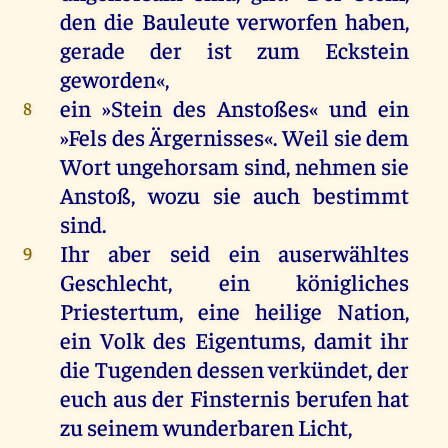
den
die
Bauleute
verworfen
haben
,
gerade
der
ist
zum
Eckstein
geworden
«,
ein
»
Stein
des
Anstoßes«
und
ein
8
»
Fels
des
Ärgernisses
«.
Weil
sie
dem
Wort
ungehorsam
sind
,
nehmen
sie
Anstoß
,
wozu
sie
auch
bestimmt
sind
.
Ihr
aber
seid
ein
auserwähltes
9
Geschlecht
,
ein
königliches
Priestertum
,
eine
heilige
Nation,
ein
Volk
des
Eigentums
,
damit
ihr
die
Tugenden
dessen
verkündet,
der
euch
aus
der
Finsternis
berufen
hat
zu
seinem
wunderbaren
Licht
,