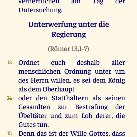
verherrlichen
am
Tag
der
Untersuchung.
Unterwerfung unter die
Regierung
(
Römer 13,1-7
)
Ordnet
euch
deshalb
aller
13
menschlichen
Ordnung
unter
um
des
Herrn
willen
,
es
sei
dem
König
als
dem
Oberhaupt
oder
den
Statthaltern
als
seinen
14
Gesandten
zur
Bestrafung
der
Übeltäter
und
zum
Lob
derer
,
die
Gutes
tun
.
Denn
das
ist
der
Wille
Gottes
, dass
15