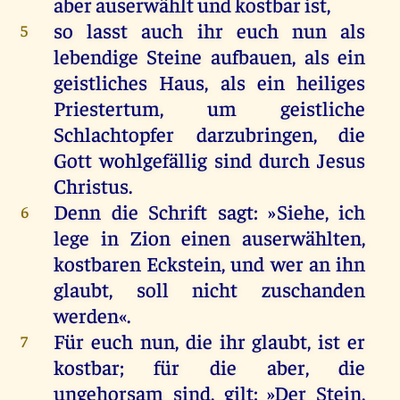
aber
auserwählt
und
kostbar
ist
,
so
lasst
auch
ihr
euch
nun
als
5
lebendige
Steine
aufbauen,
als
ein
geistliches
Haus
,
als
ein
heiliges
Priestertum
,
um
geistliche
Schlachtopfer darzubringen,
die
Gott
wohlgefällig
sind
durch
Jesus
Christus
.
Denn
die
Schrift
sagt
: »
Siehe
,
ich
6
lege
in
Zion
einen
auserwählten
,
kostbaren
Eckstein
,
und
wer
an
ihn
glaubt
,
soll
nicht
zuschanden
werden
«.
Für
euch
nun
,
die
ihr
glaubt
,
ist
er
7
kostbar;
für
die
aber
,
die
ungehorsam
sind
,
gilt
: »
Der
Stein
,