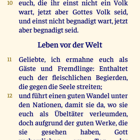
euch
,
die
ihr
einst
nicht
ein
Volk
10
wart
,
jetzt
aber
Gottes
Volk
seid
,
und
einst
nicht
begnadigt
wart
,
jetzt
aber
begnadigt
seid
.
Leben vor der Welt
Geliebte
,
ich
ermahne
euch
als
11
Gäste
und
Fremdlinge
:
Enthaltet
euch
der
fleischlichen
Begierden
,
die
gegen
die
Seele
streiten
;
und
führt
einen
guten
Wandel
unter
12
den
Nationen,
damit
sie
da
,
wo
sie
euch
als
Übeltäter
verleumden,
doch
aufgrund
der
guten
Werke
,
die
sie
gesehen
haben
,
Gott