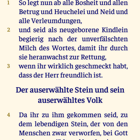
So
legt
nun
ab
alle
Bosheit
und
allen
1
Betrug
und
Heuchelei
und
Neid
und
alle
Verleumdungen,
und
seid
als
neugeborene
Kindlein
2
begierig
nach
der
unverfälschten
Milch
des
Wortes
,
damit
ihr
durch
sie
heranwachst
zur
Rettung,
wenn
ihr
wirklich
geschmeckt
habt
,
3
dass
der
Herr
freundlich
ist
.
Der auserwählte Stein und sein
auserwähltes Volk
Da
ihr
zu
ihm
gekommen
seid
,
zu
4
dem
lebendigen
Stein
,
der
von
den
Menschen
zwar
verworfen
,
bei
Gott