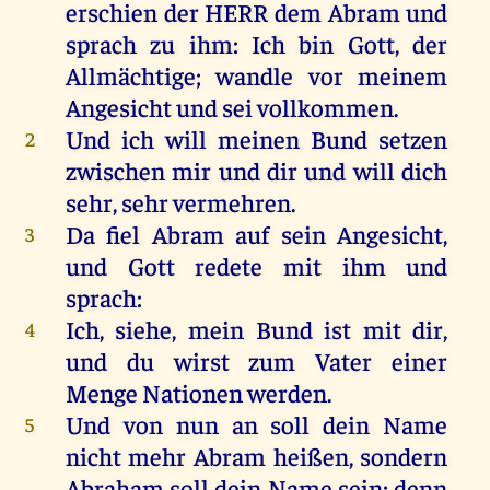
erschien
der
HERR
dem
Abram
und
sprach
zu
ihm
:
Ich
bin
Gott
,
der
Allmächtige
;
wandle
vor
meinem
Angesicht
und
sei
vollkommen
.
Und
ich
will
meinen
Bund
setzen
2
zwischen
mir
und
dir
und
will
dich
sehr
,
sehr
vermehren.
Da
fiel
Abram
auf
sein
Angesicht
,
3
und
Gott
redete
mit
ihm
und
sprach
:
Ich
,
siehe
,
mein
Bund
ist
mit
dir
,
4
und
du
wirst
zum
Vater
einer
Menge
Nationen
werden
.
Und
von
nun
an
soll
dein
Name
5
nicht
mehr
Abram
heißen
,
sondern
Abraham
soll
dein
Name
sein
;
denn