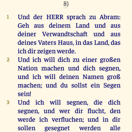
8
)
Und
der
HERR
sprach
zu
Abram
:
1
Geh
aus
deinem
Land
und
aus
deiner
Verwandtschaft
und
aus
deines
Vaters
Haus
,
in
das
Land
,
das
ich
dir
zeigen
werde
.
Und
ich
will
dich
zu
einer
großen
2
Nation
machen
und
dich
segnen
,
und
ich
will
deinen
Namen
groß
machen
;
und
du
sollst
ein
Segen
sein
!
Und
ich
will
segnen
,
die
dich
3
segnen
,
und
wer
dir
flucht
,
den
werde
ich
verfluchen
;
und
in
dir
sollen
gesegnet
werden
alle