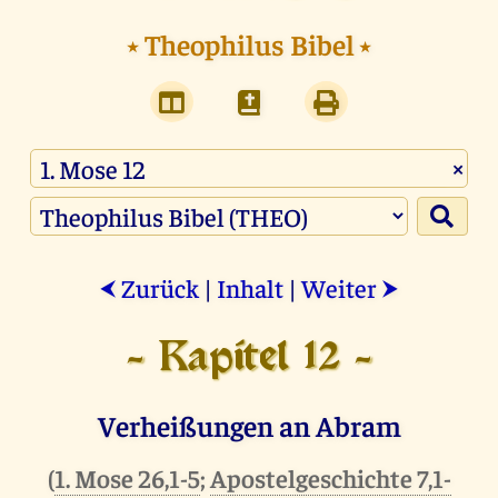
⭑
Theophilus Bibel
⭑
×
Zurück
|
Inhalt
|
Weiter
⮜
⮞
- Kapitel 12 -
Verheißungen an Abram
(
1. Mose 26,1-5
;
Apostelgeschichte 7,1-