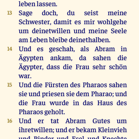
leben
lassen
.
Sage
doch
,
du
seist
meine
13
Schwester
,
damit
es
mir
wohlgehe
um
deinetwillen
und
meine
Seele
am
Leben
bleibe
deinethalben
.
Und
es
geschah
,
als
Abram
in
14
Ägypten
ankam,
da
sahen
die
Ägypter
, dass
die
Frau
sehr
schön
war
.
Und
die
Fürsten
des
Pharaos
sahen
15
sie
und
priesen
sie
dem
Pharao
;
und
die
Frau
wurde
in
das
Haus
des
Pharaos
geholt
.
Und
er
tat
Abram
Gutes
um
16
ihretwillen;
und
er
bekam
Kleinvieh
und
Rinder
und
Esel
und
Knechte