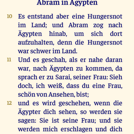
Abram in Ägypten
Es
entstand
aber
eine
Hungersnot
10
im
Land
;
und
Abram
zog
nach
Ägypten
hinab
,
um
sich
dort
aufzuhalten,
denn
die
Hungersnot
war
schwer
im
Land
.
Und
es
geschah
,
als
er
nahe
daran
11
war
,
nach
Ägypten
zu
kommen
,
da
sprach
er
zu
Sarai
,
seiner
Frau
:
Sieh
doch
,
ich
weiß
, dass
du
eine
Frau
,
schön
von
Ansehen
,
bist
;
und
es
wird
geschehen
,
wenn
die
12
Ägypter
dich
sehen
,
so
werden
sie
sagen
:
Sie
ist
seine
Frau
;
und
sie
werden
mich
erschlagen
und
dich