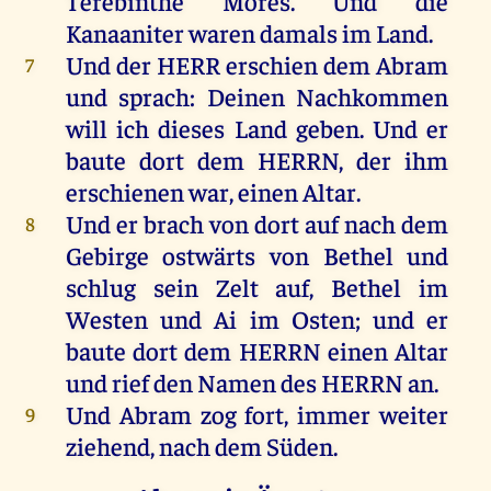
Terebinthe Mores.
Und
die
Kanaaniter
waren
damals
im
Land
.
Und
der
HERR
erschien
dem
Abram
7
und
sprach
:
Deinen
Nachkommen
will
ich
dieses
Land
geben
.
Und
er
baute
dort
dem
HERRN
,
der
ihm
erschienen
war
,
einen
Altar
.
Und
er
brach
von
dort
auf
nach
dem
8
Gebirge
ostwärts
von
Bethel
und
schlug
sein
Zelt
auf
, Bethel
im
Westen
und
Ai
im
Osten;
und
er
baute
dort
dem
HERRN
einen
Altar
und
rief
den
Namen
des
HERRN
an
.
Und
Abram
zog
fort
,
immer
weiter
9
ziehend,
nach
dem
Süden.