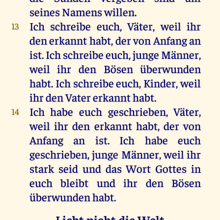
seines
Namens
willen
.
Ich
schreibe
euch
,
Väter
,
weil
ihr
13
den
erkannt
habt
,
der
von
Anfang
an
ist
.
Ich
schreibe
euch
,
junge
Männer
,
weil
ihr
den
Bösen
überwunden
habt
.
Ich
schreibe
euch
,
Kinder
,
weil
ihr
den
Vater
erkannt
habt
.
Ich
habe
euch
geschrieben
,
Väter
,
14
weil
ihr
den
erkannt
habt
,
der
von
Anfang
an
ist
.
Ich
habe
euch
geschrieben
,
junge
Männer
,
weil
ihr
stark
seid
und
das
Wort
Gottes
in
euch
bleibt
und
ihr
den
Bösen
überwunden
habt
.
Liebt nicht die Welt