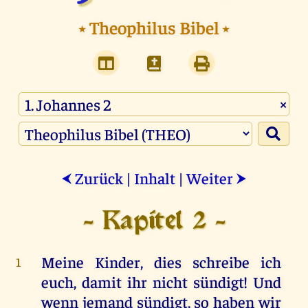
⭑
Theophilus Bibel
⭑
×
Zurück
|
Inhalt
|
Weiter
⮜
⮞
- Kapitel 2 -
Meine
Kinder
,
dies
schreibe
ich
1
euch
,
damit
ihr
nicht
sündigt
!
Und
wenn
jemand
sündigt
,
so
haben
wir