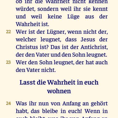
ob
ihr
die
Wahrheit
nicht
kennen
würdet
,
sondern
weil
ihr
sie
kennt
und
weil
keine
Lüge
aus
der
Wahrheit
ist
.
Wer
ist
der
Lügner
,
wenn
nicht
der
,
22
welcher
leugnet
, dass
Jesus
der
Christus
ist
?
Das
ist
der
Antichrist,
der
den
Vater
und
den
Sohn
leugnet
.
Wer
den
Sohn
leugnet
,
der
hat
auch
23
den
Vater
nicht
.
Lasst die Wahrheit in euch
wohnen
Was
ihr
nun
von
Anfang
an
gehört
24
habt
,
das
bleibe
in
euch
!
Wenn
in