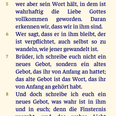
wer
aber
sein
Wort
hält
,
in
dem
ist
5
wahrhaftig
die
Liebe
Gottes
vollkommen
geworden
.
Daran
erkennen
wir
, dass
wir
in
ihm
sind
.
Wer
sagt
, dass
er
in
ihm
bleibt
,
der
6
ist
verpflichtet,
auch
selbst
so
zu
wandeln
,
wie
jener
gewandelt
ist
.
Brüder
,
ich
schreibe
euch
nicht
ein
7
neues
Gebot
,
sondern
ein
altes
Gebot
,
das
ihr
von
Anfang
an
hattet
;
das
alte
Gebot
ist
das
Wort
,
das
ihr
von
Anfang
an
gehört
habt
.
Und
doch
schreibe
ich
euch
ein
8
neues
Gebot
,
was
wahr
ist
in
ihm
und
in
euch
;
denn
die
Finsternis