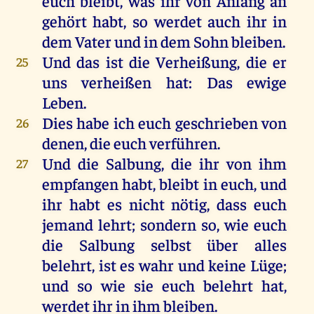
euch
bleibt
,
was
ihr
von
Anfang
an
gehört
habt
,
so
werdet
auch
ihr
in
dem
Vater
und
in
dem
Sohn
bleiben
.
Und
das
ist
die
Verheißung
,
die
er
25
uns
verheißen
hat
:
Das
ewige
Leben
.
Dies
habe
ich
euch
geschrieben
von
26
denen
,
die
euch
verführen
.
Und
die
Salbung
,
die
ihr
von
ihm
27
empfangen
habt
,
bleibt
in
euch
,
und
ihr
habt
es
nicht
nötig
, dass
euch
jemand
lehrt
;
sondern
so
,
wie
euch
die
Salbung
selbst
über
alles
belehrt
,
ist
es
wahr
und
keine
Lüge
;
und
so
wie
sie
euch
belehrt
hat
,
werdet
ihr
in
ihm
bleiben
.