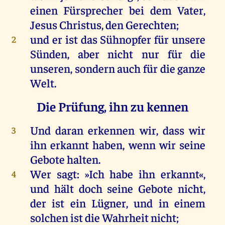
einen
Fürsprecher
bei
dem
Vater
,
Jesus
Christus
,
den
Gerechten
;
und
er
ist
das
Sühnopfer
für
unsere
2
Sünden
,
aber
nicht
nur
für
die
unseren
,
sondern
auch
für
die
ganze
Welt
.
Die Prüfung, ihn zu kennen
Und
daran
erkennen
wir
, dass
wir
3
ihn
erkannt
haben
,
wenn
wir
seine
Gebote
halten
.
Wer
sagt
: »
Ich
habe
ihn
erkannt
«,
4
und
hält
doch
seine
Gebote
nicht
,
der
ist
ein
Lügner
,
und
in
einem
solchen
ist
die
Wahrheit
nicht
;