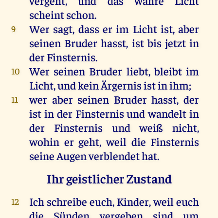
vergeht
,
und
das
wahre
Licht
scheint
schon
.
Wer
sagt
, dass
er
im
Licht
ist
,
aber
9
seinen
Bruder
hasst,
ist
bis
jetzt
in
der
Finsternis
.
Wer
seinen
Bruder
liebt
,
bleibt
im
10
Licht
,
und
kein
Ärgernis
ist
in
ihm
;
wer
aber
seinen
Bruder
hasst,
der
11
ist
in
der
Finsternis
und
wandelt
in
der
Finsternis
und
weiß
nicht
,
wohin
er
geht
,
weil
die
Finsternis
seine
Augen
verblendet
hat
.
Ihr geistlicher Zustand
Ich
schreibe
euch
,
Kinder
,
weil
euch
12
die
Sünden
vergeben
sind
um