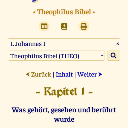
⭑
Theophilus Bibel
⭑
×
Zurück
|
Inhalt
|
Weiter
⮜
⮞
- Kapitel 1 -
Was gehört, gesehen und berührt
wurde