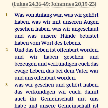
(
Lukas 24,36-49
;
Johannes 20,19-23
)
Was
von
Anfang
war
,
was
wir
gehört
1
haben
,
was
wir
mit
unseren
Augen
gesehen
haben
,
was
wir
angeschaut
und
was
unsere
Hände
betastet
haben
vom
Wort
des
Lebens
.
Und
das
Leben
ist
offenbart
worden
,
2
und
wir
haben
gesehen
und
bezeugen
und
verkündigen
euch
das
ewige
Leben
,
das
bei
dem
Vater
war
und
uns
offenbart
worden
,
was
wir
gesehen
und
gehört
haben
,
3
das
verkündigen
wir
euch
,
damit
auch
ihr
Gemeinschaft
mit
uns
habt
;
und
unsere
Gemeinschaft
ist