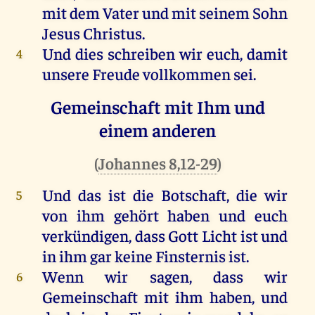
mit
dem
Vater
und
mit
seinem
Sohn
Jesus
Christus
.
Und
dies
schreiben
wir
euch
,
damit
4
unsere
Freude
vollkommen
sei
.
Gemeinschaft mit Ihm und
einem anderen
(
Johannes 8,12-29
)
Und
das
ist
die
Botschaft
,
die
wir
5
von
ihm
gehört
haben
und
euch
verkündigen
, dass
Gott
Licht
ist
und
in
ihm
gar
keine
Finsternis
ist
.
Wenn
wir
sagen
, dass
wir
6
Gemeinschaft
mit
ihm
haben
,
und