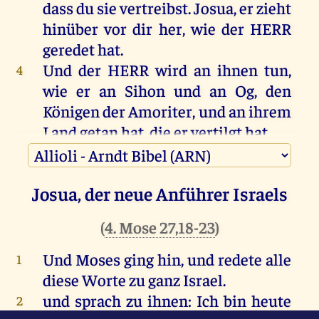
dass
du
sie
vertreibst
.
Josua
,
er
zieht
hinüber
vor
dir
her
,
wie
der
HERR
geredet
hat
.
Und
der
HERR
wird
an
ihnen
tun
,
4
wie
er
an
Sihon
und
an
Og
,
den
Königen
der
Amoriter
,
und
an
ihrem
Land
getan
hat
,
die
er
vertilgt
hat
.
Und
wenn
der
HERR
sie
vor
euch
5
dahingibt
,
so
sollt
ihr
ihnen
tun
Josua, der neue Anführer Israels
nach
dem
ganzen
Gebot
,
das
ich
euch
geboten
habe
.
(
4. Mose 27,18-23
)
Seid
stark
und
mutig
,
fürchtet
euch
6
nicht
und
erschreckt
nicht
vor
Und Moses ging hin, und redete alle
1
ihnen
!
Denn
der
HERR
,
dein
Gott
,
er
diese Worte zu ganz Israel.
ist
es
,
der
mit
dir
geht
;
er
wird
dich
und sprach zu ihnen: Ich bin heute
2
nicht
versäumen
und
dich
nicht