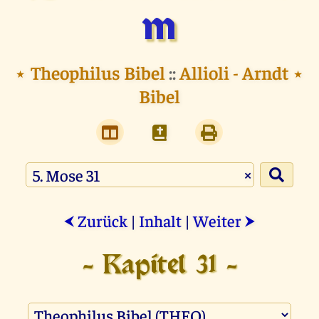
m
⭑
Theophilus Bibel
::
Allioli - Arndt
⭑
Bibel
×
Zurück
|
Inhalt
|
Weiter
⮜
⮞
- Kapitel 31 -